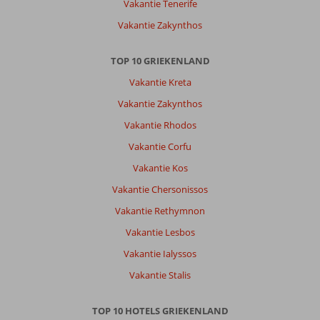
Vakantie Tenerife
supermarkten
Vakantie Zakynthos
in
de
buurt.
TOP 10 GRIEKENLAND
Er
Vakantie Kreta
zijn
genoeg
Vakantie Zakynthos
auto’s
Vakantie Rhodos
en
excursies
Vakantie Corfu
ter
Vakantie Kos
plaatse
te
Vakantie Chersonissos
vinden
Vakantie Rethymnon
en
te
Vakantie Lesbos
boeken.
Vakantie Ialyssos
Het
strand
Vakantie Stalis
is
aan
TOP 10 HOTELS GRIEKENLAND
de