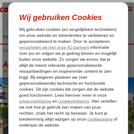
Pakketgarantie
Griekenland
Home
Kreta
Rethymnon
Atlantis Beach Hotel
Atlantis Beach Hotel
Logies en ontbijt
-
Hotel