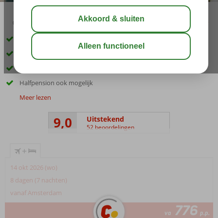
03:30
aug 29°
C
delen
bewaar
5-sterrenhotel in Rethymnon
Slechts 20 m van het strand
Buffet- en à-la-carterestaurant
Halfpension ook mogelijk
Meer lezen
9,0
Uitstekend
52 beoordelingen
+
14 okt 2026 (wo)
8 dagen (7 nachten)
vanaf Amsterdam
776
va
p.p.