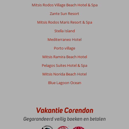
overkant
Mitsis Rodos Village Beach Hotel & Spa
van
Zante Sun Resort
de
weg,
Mitsis Rodos Maris Resort & Spa
echt
Stella Island
top!
Mediterraneo Hotel
Over
Porto village
Atlantis
Beach
Mitsis Ramira Beach Hotel
Hotel:
Pelagos Suites Hotel & Spa
Het
hotel
Mitsis Norida Beach Hotel
is
Blue Lagoon Ocean
geweldig!
Het
is
schoon,
de
Vakantie Corendon
mensen
Gegarandeerd veilig boeken en betalen
zijn
aardig