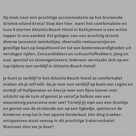
Op zoek naar een prachtige accommodatie op het bruisende
Griekse eiland Kreta? Stop dan hier, want het comfortabele en
luxe 5-sterren Atlantis Beach Hotel in Rethymnon is een echte
topper in ons aanbod. Pal gelegen aan een prachtig strand,
diverse (souvenir-)winkeltjes, sfeervolle restaurantjes en
gezellige bars op loopafstand en tal van bezienswaardigheden uit
vervlogen tijden. Zonaanbidders en cultuurliefhebbers, jong en
oud, sportief en levensgenieters: iedereen vermaakt zich op-en-
top tijdens een verblijf in Atlantis Beach Hotel!
Je kunt je verblijf in het Atlantis Beach Hotel zo comfortabel
maken als je zelf wilt. Ga je voor een verblijf op basis van Logies en
ontbijt of Halfpension en kies je voor een fijne kamer met
uitzicht op de tuin of geniet je vanaf je balkon van een
waanzinnig panorama over zee? Terwijl jij nipt aan een drankje
en geniet van de stralende zon op een ligbedje, spetteren de
kinderen erop los in het aparte kinderbad. Eén ding is zeker:
ontspannen staat voorop in dit prachtige 5-sterrenhotel.
Wanneer zien we je daar?