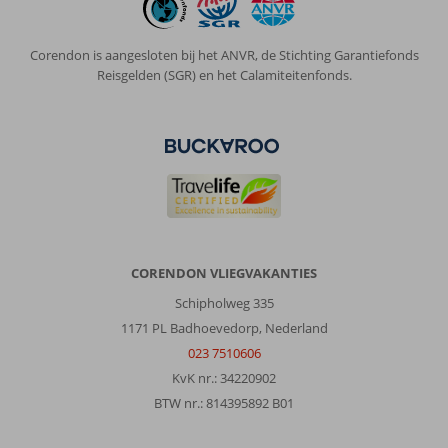
en
doen
alles
Corendon is aangesloten bij het ANVR, de Stichting Garantiefonds
om
Reisgelden (SGR) en het Calamiteitenfonds.
het
je
naar
de
zin
te
maken.
Er
zijn
2
CORENDON VLIEGVAKANTIES
zwembaden
Schipholweg 335
en
er
1171 PL Badhoevedorp, Nederland
is
023 7510606
een
KvK nr.: 34220902
mooie
BTW nr.: 814395892 B01
tuin
met
verschillende