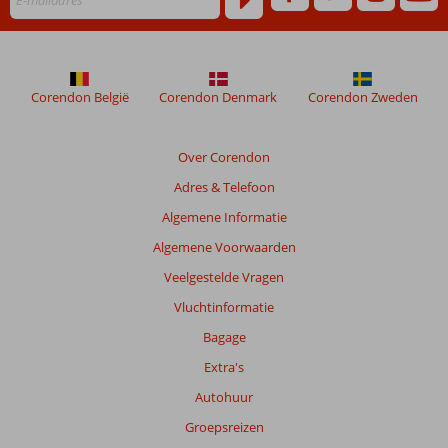
worden
niet
meer
weergegeven
om
Corendon België
Corendon Denmark
Corendon Zweden
de
relevantie
van
Over Corendon
de
Adres & Telefoon
getoonde
beoordelingen
Algemene Informatie
te
Algemene Voorwaarden
garanderen.
Meer
Veelgestelde Vragen
info
Vluchtinformatie
over
onze
Bagage
beoordelingen.
Extra's
Autohuur
Totale
score
Groepsreizen