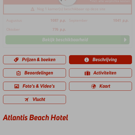
*incl. alle verplichte kosten
Nog 1 kamer(s) beschikbaar op deze site
Augustus
1087
p.p.
September
1041
p.p.
Oktober
776
p.p.
Bekijk beschikbaarheid
Prijzen & boeken
Beschrijving
Beoordelingen
Activiteiten
Foto's & Video's
Kaart
Vlucht
Atlantis Beach Hotel