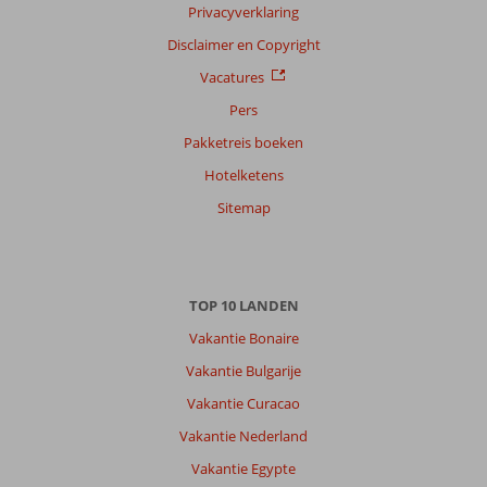
Alle
Privacyverklaring
Sorteren
Disclaimer en Copyright
op
Vacatures
datum (nieuw > oud)
Pers
Pakketreis boeken
Anoniem
9,0
Hotelketens
Nederland
Met partner
Sitemap
,
24 juli 2026
Over
TOP 10 LANDEN
Rethymnon:
Vakantie Bonaire
Ik
vind
Vakantie Bulgarije
de
Vakantie Curacao
ligging
van
Vakantie Nederland
het
Vakantie Egypte
hotel