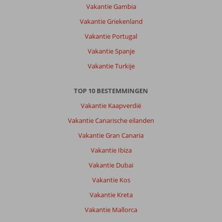
erg
Vakantie Gambia
goed.
Vakantie Griekenland
Je
kunt
Vakantie Portugal
overal
Vakantie Spanje
lopend
naar
Vakantie Turkije
toe.
Eventueel
TOP 10 BESTEMMINGEN
kun
je
Vakantie Kaapverdië
ook
Vakantie Canarische eilanden
een
fiets
Vakantie Gran Canaria
of
Vakantie Ibiza
step
pakken.
Vakantie Dubai
Er
Vakantie Kos
zijn
veel
Vakantie Kreta
goede
Vakantie Mallorca
restaurants
en