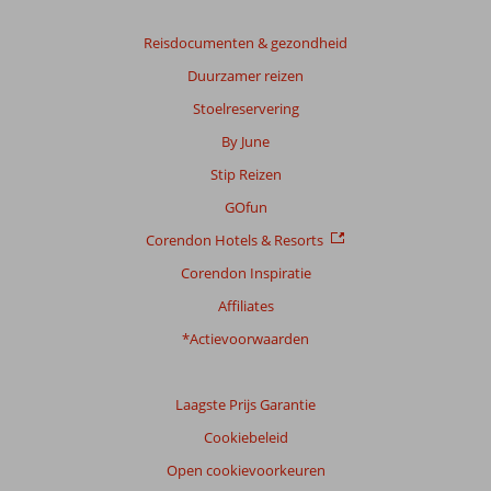
Gebaseerd
op:
Reisdocumenten & gezondheid
52
Duurzamer reizen
beoordelingen
Stoelreservering
By June
Scoreverdeling
Stip Reizen
Algemene indruk
9,0
Eten
8,3
Ligging
9,0
Kamers
8,5
GOfun
Service
9,3
Kindvriendelijk
7,8
Corendon Hotels & Resorts
Prijs/kwaliteit
8,3
Wifi kwaliteit
8,8
Corendon Inspiratie
Ervaringen
Affiliates
van
onze
*Actievoorwaarden
klanten
Taal
Laagste Prijs Garantie
Nederlands (NL) (40)
Cookiebeleid
Filter
reisgezelschap
Open cookievoorkeuren