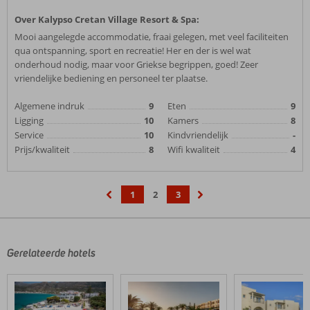
Over Kalypso Cretan Village Resort & Spa:
Mooi aangelegde accommodatie, fraai gelegen, met veel faciliteiten
qua ontspanning, sport en recreatie! Her en der is wel wat
onderhoud nodig, maar voor Griekse begrippen, goed! Zeer
vriendelijke bediening en personeel ter plaatse.
Algemene indruk
9
Eten
9
Ligging
10
Kamers
8
Service
10
Kindvriendelijk
-
Prijs/kwaliteit
8
Wifi kwaliteit
4
1
2
3
‹
›
Gerelateerde hotels