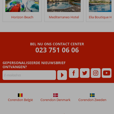
Horizon Beach
Mediterraneo Hotel
BEL NU ONS CONTACT CENTER
023 751 06 06
GEPERSONALISEERDE NIEUWSBRIEF
ONTVANGEN?
Corendon België
Corendon Denmark
Corendon Zweden