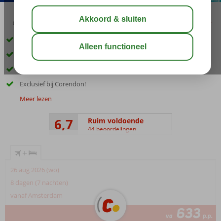
03:30
aug 29°
C
delen
bewaar
Schitterend gelegen vlak bij Plakias
Unieke ligging aan zee
Privéstrand
Exclusief bij Corendon!
Meer lezen
6,7
Ruim voldoende
44 beoordelingen
+
26 aug 2026 (wo)
8 dagen (7 nachten)
vanaf Amsterdam
633
va
p.p.