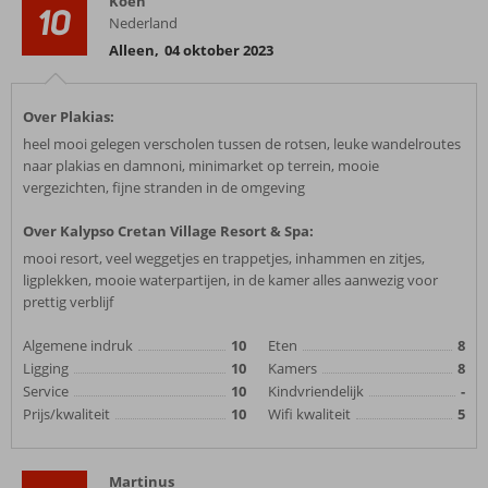
Koen
10
Nederland
Alleen
,
04 oktober 2023
Over Plakias:
heel mooi gelegen verscholen tussen de rotsen, leuke wandelroutes
naar plakias en damnoni, minimarket op terrein, mooie
vergezichten, fijne stranden in de omgeving
Over Kalypso Cretan Village Resort & Spa:
mooi resort, veel weggetjes en trappetjes, inhammen en zitjes,
ligplekken, mooie waterpartijen, in de kamer alles aanwezig voor
prettig verblijf
Algemene indruk
10
Eten
8
Ligging
10
Kamers
8
Service
10
Kindvriendelijk
-
Prijs/kwaliteit
10
Wifi kwaliteit
5
Martinus