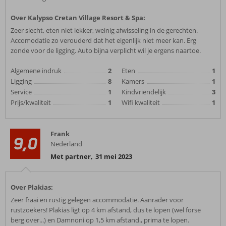
Over Kalypso Cretan Village Resort & Spa:
Zeer slecht, eten niet lekker, weinig afwisseling in de gerechten.
Accomodatie zo verouderd dat het eigenlijk niet meer kan. Erg
zonde voor de ligging. Auto bijna verplicht wil je ergens naartoe.
Algemene indruk
2
Eten
1
Ligging
8
Kamers
1
Service
1
Kindvriendelijk
3
Prijs/kwaliteit
1
Wifi kwaliteit
1
Frank
9,0
Nederland
Met partner
,
31 mei 2023
Over Plakias:
Zeer fraai en rustig gelegen accommodatie. Aanrader voor
rustzoekers! Plakias ligt op 4 km afstand, dus te lopen (wel forse
berg over...) en Damnoni op 1,5 km afstand., prima te lopen.