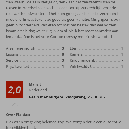
zien waarbij de all in niet geldt, denk aan het zeewater tussen de
rotsen in. Voedsel Zeer slecht, alleen ontbijt was redelijk. Voor de
rest was het afwachten of het eten goed gaar is en niet verzopen is
in de olie. Er was tevens zo goed als geen variatie. Mis grijpen is ook
geen bijzonderheid. Van eten tot met het bestek dan wel borden
kwam dit ele dag wel terug. Al om al, Als ik het moet aanraden aan
iemand.... Dan is het voor Gordon ramsay met z'n show hotel hell
Algemene indruk
3
Eten
1
Ligging
8
Kamers
1
Service
3
Kindvriendelijk
-
Prijs/kwaliteit
1
Wifi kwaliteit
1
Margit
2,0
Nederland
Gezin met oud(ere) kind(eren)
,
25 juli 2023
Over Plakias:
Plakias en omgeving helemaal top. Wel zorgen dat je een auto tot je
beschikking hebt.