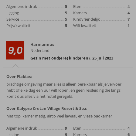
Algemene indruk
5
Eten
4
Ligging
5
Kamers
4
Service
5
Kindvriendelijk
7
Prijs/kwaliteit
5
Wifi kwaliteit
1
Harmannus
9,0
Nederland
Gezin met oud(ere) kind(eren)
,
25 juli 2023
Over Plakias:
prachtige omgeving maar alles is alleen bereikbaar als je vervoer
hebt of elke dag een uur wilt lopen. en geen reisleiding die langs
komt dus alles via het hotel geregeld.
Over Kalypso Cretan Village Resort & Spa:
niet top, kamer matig, airco veel lawaai, en vieze badkamer
Algemene indruk
9
Eten
4
Ligging
9
Kamers
6