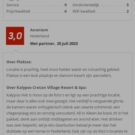
Service
9
Kindvriendelijk
5
Prijs/kwaliteit
6
Wifi kwaliteit
2
Anoniem
3,0
Nederland
Met partner
,
25 juli 2023
Over Plakias:
Locatie is prachtig, heel mooi helder water en rotsachtig gebied.
Plakias is een leuk plaatsje en damoni beach zijn aanraders.
Over Kalypso Cretan Village Resort & Spa:
Kalypso Het is mooi op de foto's en ligt op een prachtige locatie,
maar daar is alles ook mee gezegd. Het verblijf is vergaande glorie,
de kamers waren onhygiënisch (denk aan zwarte schimmel, een
vliegenplaag etc) en ernstig verouderd. All in Alleen be basis zit in het
pakket, denk aan ontbijt middageten en avond eten. Het drinken
was zeer beperkt, wil je iets daarbuiten betaal je meer dan het
dubbele op een terras in Nederland. Ook zijn op de foto's locaties te