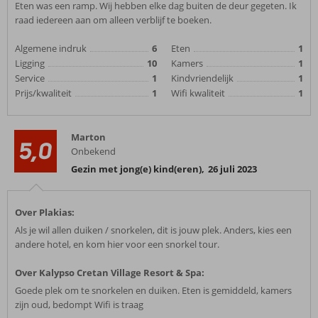
Eten was een ramp. Wij hebben elke dag buiten de deur gegeten. Ik
raad iedereen aan om alleen verblijf te boeken.
Algemene indruk
6
Eten
1
Ligging
10
Kamers
1
Service
1
Kindvriendelijk
1
Prijs/kwaliteit
1
Wifi kwaliteit
1
Marton
5,0
Onbekend
Gezin met jong(e) kind(eren)
,
26 juli 2023
Over Plakias:
Als je wil allen duiken / snorkelen, dit is jouw plek. Anders, kies een
andere hotel, en kom hier voor een snorkel tour.
Over Kalypso Cretan Village Resort & Spa:
Goede plek om te snorkelen en duiken. Eten is gemiddeld, kamers
zijn oud, bedompt Wifi is traag