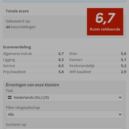
Totale score
6,7
Gebaseerd op:
44
beoordelingen
Ruim voldoende
Scoreverdeling
Algemene indruk
6,7
Eten
5,8
Ligging
8,3
Kamers
5,1
Service
6,5
Kindvriendelijk
5,2
Prijs/kwaliteit
5,8
Wifi kwaliteit
2,9
Ervaringen van onze klanten
Taal
Nederlands (NL) (25)
Filter reisgezelschap
Alle
Sorteren op