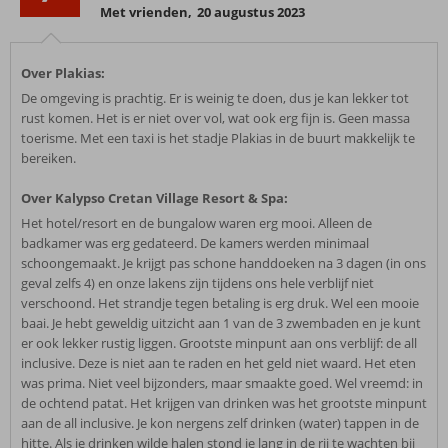
Met vrienden
,
20 augustus 2023
Over Plakias:
De omgeving is prachtig. Er is weinig te doen, dus je kan lekker tot
rust komen. Het is er niet over vol, wat ook erg fijn is. Geen massa
toerisme. Met een taxi is het stadje Plakias in de buurt makkelijk te
bereiken.
Over Kalypso Cretan Village Resort & Spa:
Het hotel/resort en de bungalow waren erg mooi. Alleen de
badkamer was erg gedateerd. De kamers werden minimaal
schoongemaakt. Je krijgt pas schone handdoeken na 3 dagen (in ons
geval zelfs 4) en onze lakens zijn tijdens ons hele verblijf niet
verschoond. Het strandje tegen betaling is erg druk. Wel een mooie
baai. Je hebt geweldig uitzicht aan 1 van de 3 zwembaden en je kunt
er ook lekker rustig liggen. Grootste minpunt aan ons verblijf: de all
inclusive. Deze is niet aan te raden en het geld niet waard. Het eten
was prima. Niet veel bijzonders, maar smaakte goed. Wel vreemd: in
de ochtend patat. Het krijgen van drinken was het grootste minpunt
aan de all inclusive. Je kon nergens zelf drinken (water) tappen in de
hitte. Als je drinken wilde halen stond je lang in de rij te wachten bij