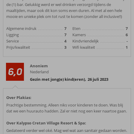
de (1) bar. Gelukkig werd er wel drinken verzorgd tijdens de
maaltijden, maar ook dit kon soms even duren. Al met al een hele
mooie en unieke plek om tot rust te komen (zonder all inclusive!!)
Algemene indruk
7
Eten
7
Ligging
7
Kamers
6
Service
4
Kindvriendelijk
-
Prijs/kwaliteit
3
Wifi kwaliteit
1
Anoniem
6,0
Nederland
Gezin met jong(e) kind(eren)
,
26 juli 2023
Over Plakias:
Prachtige bestemming. Alleen niks voor kinderen te doen. Was blij
dat we een huurauto hadden. Zal er niet nog een keer naartoe gaan.
Over Kalypso Cretan Village Resort & Spa:
Gedateerd verder wel oké. Mag wel wat aan sanitair gedaan worden.