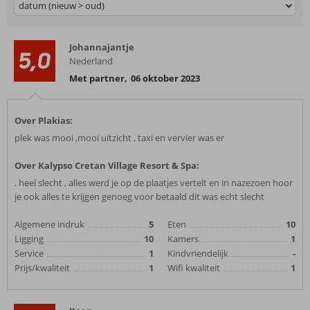
datum (nieuw > oud)
Johannajantje
5,0
Nederland
Met partner
,
06 oktober 2023
Over Plakias:
plek was mooi ,mooi uitzicht , taxi en vervier was er
Over Kalypso Cretan Village Resort & Spa:
. heel slecht , alles werd je op de plaatjes vertelt en in nazezoen hoor
je ook alles te krijgen genoeg voor betaald dit was echt slecht
Algemene indruk
5
Eten
10
Ligging
10
Kamers
1
Service
1
Kindvriendelijk
-
Prijs/kwaliteit
1
Wifi kwaliteit
1