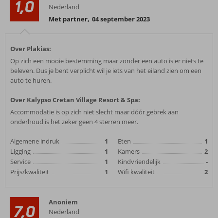
1,0
Nederland
Met partner
,
04 september 2023
Over Plakias:
Op zich een mooie bestemming maar zonder een auto is er niets te
beleven. Dus je bent verplicht wil je iets van het eiland zien om een
auto te huren.
Over Kalypso Cretan Village Resort & Spa:
Accommodatie is op zich niet slecht maar dóór gebrek aan
onderhoud is het zeker geen 4 sterren meer.
Algemene indruk
1
Eten
1
Ligging
1
Kamers
2
Service
1
Kindvriendelijk
-
Prijs/kwaliteit
1
Wifi kwaliteit
2
Anoniem
7,0
Nederland