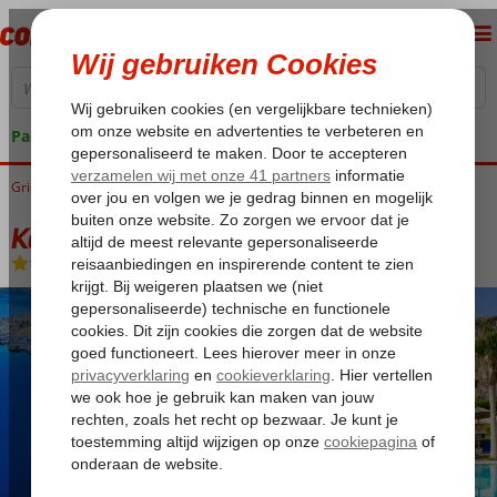
Pakketgarantie
Griekenland
Home
Kreta
Plakias
Kalypso Cretan Village Resort & Spa
Kalypso Cretan Village Resort & Spa
All Inclusive
-
Hotel