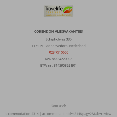
CORENDON VLIEGVAKANTIES
Schipholweg 335
1171 PL Badhoevedorp, Nederland
023 7510606
KvK nr.: 34220902
BTW nr.: 814395892 B01
TourWeb
©
accommodation-4314
| accommodationId=4314&pag=2&tab=review-