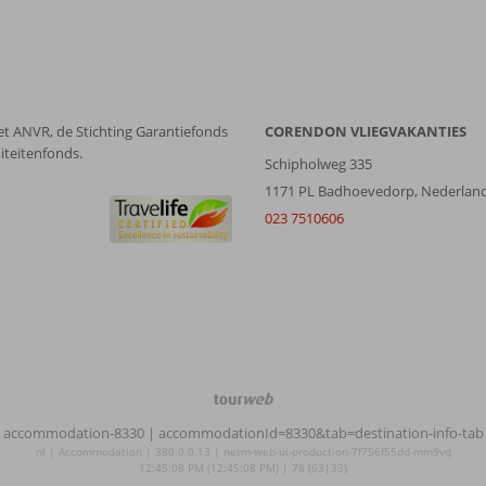
et ANVR, de Stichting Garantiefonds
CORENDON VLIEGVAKANTIES
iteitenfonds.
Schipholweg 335
1171 PL Badhoevedorp, Nederlan
023 7510606
TourWeb
©
accommodation-8330
| accommodationId=8330&tab=destination-info-tab
NetMatch
nl | Accommodation | 380.0.0.13 | netm-web-ui-production-7f756f55dd-mm9vq
12:45:08 PM (12:45:08 PM) | 78 (63|33)