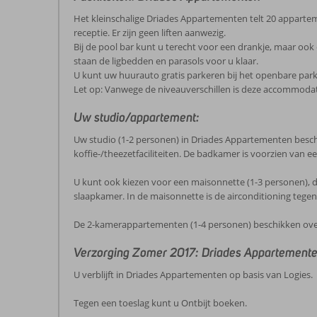
Het kleinschalige Driades Appartementen telt 20 apparte
receptie. Er zijn geen liften aanwezig.
Bij de pool bar kunt u terecht voor een drankje, maar ook
staan de ligbedden en parasols voor u klaar.
U kunt uw huurauto gratis parkeren bij het openbare park
Let op: Vanwege de niveauverschillen is deze accommodati
Uw studio/appartement:
Uw studio (1-2 personen) in Driades Appartementen beschikt
koffie-/theezetfaciliteiten. De badkamer is voorzien van ee
U kunt ook kiezen voor een maisonnette (1-3 personen), d
slaapkamer. In de maisonnette is de airconditioning tegen
De 2-kamerappartementen (1-4 personen) beschikken over d
Verzorging Zomer 2017: Driades Appartement
U verblijft in Driades Appartementen op basis van Logies.
Tegen een toeslag kunt u Ontbijt boeken.