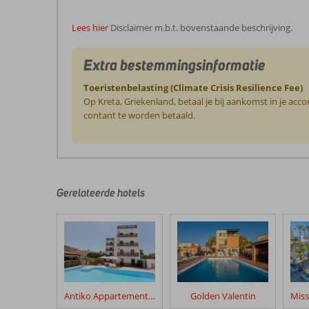
Lees hier
Disclaimer m.b.t. bovenstaande beschrijving.
Extra bestemmingsinformatie
Toeristenbelasting (Climate Crisis Resilience Fee)
Op Kreta, Griekenland, betaal je bij aankomst in je ac
contant te worden betaald.
De
beoordelingen
zijn
door
Gerelateerde hotels
onze
klanten
geschreven
na
hun
verblijf
in
Antiko Appartementen
Golden Valentin
Driades