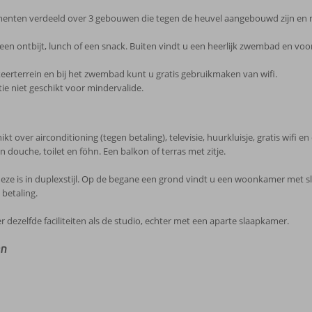
menten verdeeld over 3 gebouwen die tegen de heuvel aangebouwd zijn en m
 een ontbijt, lunch of een snack. Buiten vindt u een heerlijk zwembad en v
eerterrein en bij het zwembad kunt u gratis gebruikmaken van wifi.
e niet geschikt voor mindervalide.
 over airconditioning (tegen betaling), televisie, huurkluisje, gratis wifi 
n douche, toilet en föhn. Een balkon of terras met zitje.
eze is in duplexstijl. Op de begane een grond vindt u een woonkamer met s
 betaling.
ezelfde faciliteiten als de studio, echter met een aparte slaapkamer.
en