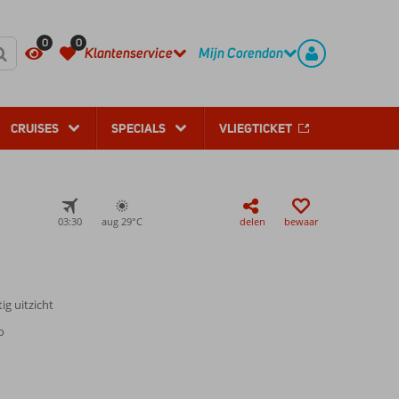
REGISTREER
CONTACT
0
0
Klantenservice
Mijn Corendon
CRUISES
SPECIALS
VLIEGTICKET
03:30
aug 29°
C
delen
bewaar
ig uitzicht
o