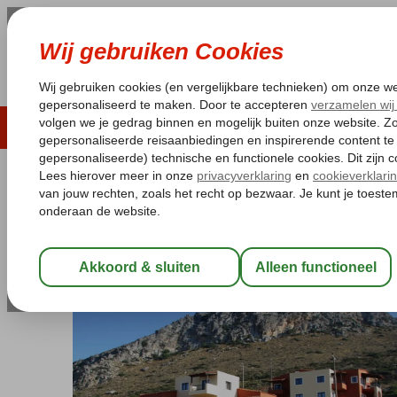
LAST MINUTE
ZOMER 2026
ZONVAKA
Pakketgarantie
Laagsteprijsgarantie*
Gratis
Griekenland
Home
Kreta
Piskopiano
Driades Appartementen
Driades Appartementen
Logies
-
Appartement