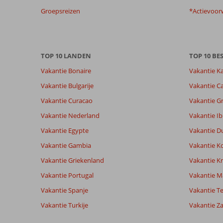
Meer
Groepsreizen
*Actievoor
info
over
onze
beoordelingen.
TOP 10 LANDEN
TOP 10 B
Vakantie Bonaire
Vakantie K
Vakantie Bulgarije
Vakantie Ca
Vakantie Curacao
Vakantie G
Vakantie Nederland
Vakantie Ib
Vakantie Egypte
Vakantie D
Vakantie Gambia
Vakantie K
Vakantie Griekenland
Vakantie Kr
Vakantie Portugal
Vakantie M
Vakantie Spanje
Vakantie Te
Vakantie Turkije
Vakantie Z