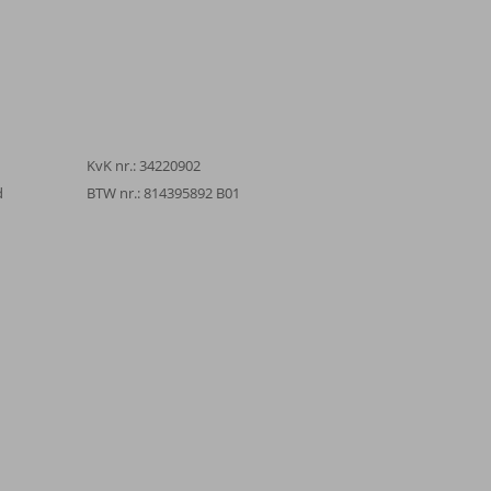
KvK nr.: 34220902
d
BTW nr.: 814395892 B01