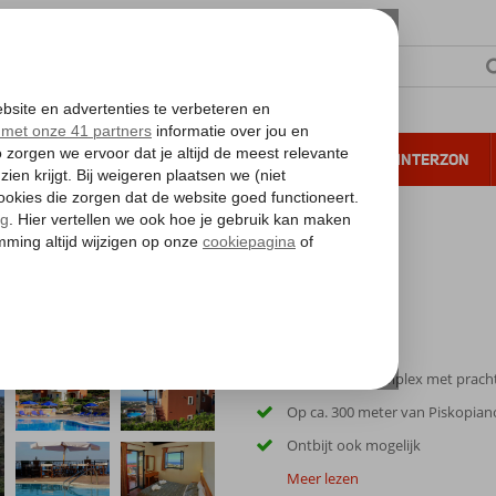
NTIE
VERRE REIZEN
ALL INCLUSIVE
WINTERZON
 annuleren*
Kleinschalig complex met pracht
Op ca. 300 meter van Piskopian
Ontbijt ook mogelijk
Meer lezen