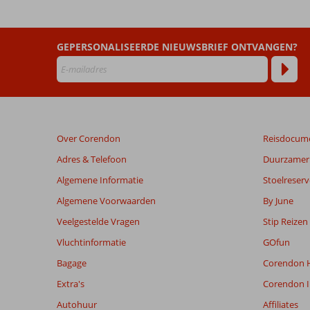
Appartementen
Beoordelingen
GEPERSONALISEERDE NIEUWSBRIEF ONTVANGEN?
die
ouder
zijn
dan
48
maanden
Over Corendon
Reisdocum
worden
niet
Adres & Telefoon
Duurzamer 
meer
Algemene Informatie
Stoelreserv
weergegeven
om
Algemene Voorwaarden
By June
de
Veelgestelde Vragen
Stip Reizen
relevantie
van
Vluchtinformatie
GOfun
de
Bagage
Corendon H
getoonde
beoordelingen
Extra's
Corendon I
te
Autohuur
Affiliates
garanderen.