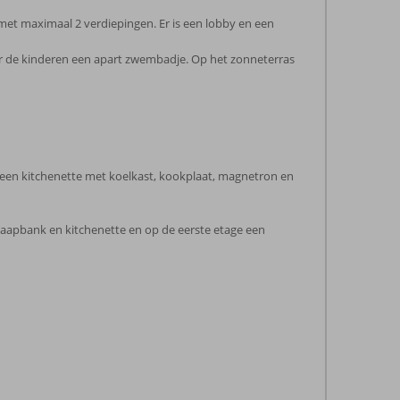
et maximaal 2 verdiepingen. Er is een lobby en een
oor de kinderen een apart zwembadje. Op het zonneterras
en een kitchenette met koelkast, kookplaat, magnetron en
laapbank en kitchenette en op de eerste etage een