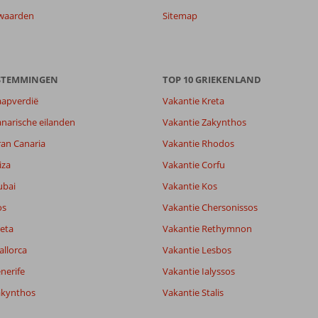
waarden
Sitemap
ESTEMMINGEN
TOP 10 GRIEKENLAND
aapverdië
Vakantie Kreta
narische eilanden
Vakantie Zakynthos
ran Canaria
Vakantie Rhodos
iza
Vakantie Corfu
ubai
Vakantie Kos
os
Vakantie Chersonissos
eta
Vakantie Rethymnon
allorca
Vakantie Lesbos
nerife
Vakantie Ialyssos
akynthos
Vakantie Stalis