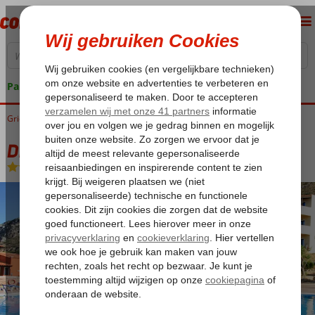
Pakketgarantie
Griekenland
Home
Kreta
Piskopiano
Driades Appartementen
Driades Appartementen
Logies
-
Appartement