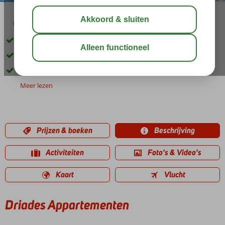
03:30
aug 29°
C
delen
bewaar
Kleinschalig complex met prachtig uitzicht
Op ca. 300 meter van Piskopiano
Ontbijt ook mogelijk
Meer lezen
Prijzen & boeken
Beschrijving
Activiteiten
Foto's & Video's
Kaart
Vlucht
Driades Appartementen