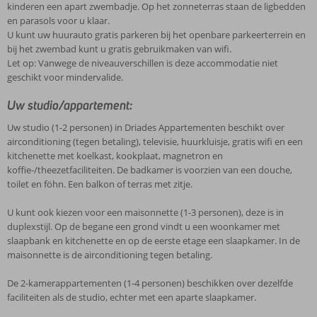
kinderen een apart zwembadje. Op het zonneterras staan de ligbedden
en parasols voor u klaar.
U kunt uw huurauto gratis parkeren bij het openbare parkeerterrein en
bij het zwembad kunt u gratis gebruikmaken van wifi.
Let op: Vanwege de niveauverschillen is deze accommodatie niet
geschikt voor mindervalide.
Uw studio/appartement:
Uw studio (1-2 personen) in Driades Appartementen beschikt over
airconditioning (tegen betaling), televisie, huurkluisje, gratis wifi en een
kitchenette met koelkast, kookplaat, magnetron en
koffie-/theezetfaciliteiten. De badkamer is voorzien van een douche,
toilet en föhn. Een balkon of terras met zitje.
U kunt ook kiezen voor een maisonnette (1-3 personen), deze is in
duplexstijl. Op de begane een grond vindt u een woonkamer met
slaapbank en kitchenette en op de eerste etage een slaapkamer. In de
maisonnette is de airconditioning tegen betaling.
De 2-kamerappartementen (1-4 personen) beschikken over dezelfde
faciliteiten als de studio, echter met een aparte slaapkamer.