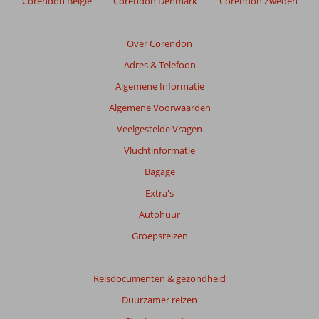
Corendon België
Corendon Denmark
Corendon Zweden
relevantie
van
de
Over Corendon
getoonde
Adres & Telefoon
beoordelingen
te
Algemene Informatie
garanderen.
Algemene Voorwaarden
Meer
info
Veelgestelde Vragen
over
Vluchtinformatie
onze
beoordelingen.
Bagage
Extra's
Autohuur
Groepsreizen
Reisdocumenten & gezondheid
Duurzamer reizen