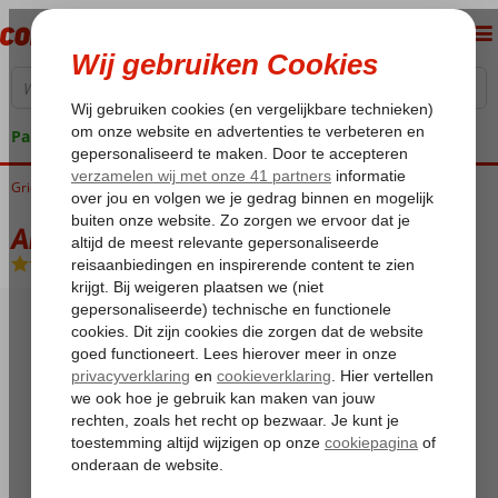
Pakketgarantie
Griekenland
Home
Kreta
Piskopiano
Amazones Sun Studios
Amazones Sun Studios
Logies
-
Appartement