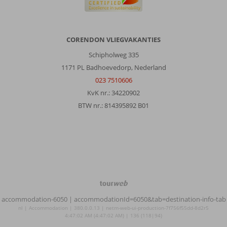
CORENDON VLIEGVAKANTIES
Schipholweg 335
1171 PL Badhoevedorp, Nederland
023 7510606
KvK nr.: 34220902
BTW nr.: 814395892 B01
TourWeb
©
accommodation-6050
| accommodationId=6050&tab=destination-info-tab
NetMatch
nl | Accommodation | 380.0.0.13 | netm-web-ui-production-7f756f55dd-8d2r5
4:47:02 AM (4:47:02 AM) | 136 (118|94)