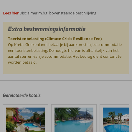
Lees hier
Disclaimer m.b.t. bovenstaande beschrijving.
Extra bestemmingsinformatie
Toeristenbelasting (Climate Crisis Resilience Fee)
Op Kreta, Griekenland, betaal je bij aankomst in je accommodatie
een toeristenbelasting. De hoogte hiervan is afhankelijk van het
aantal sterren van je accommodatie. Het bedrag dient contant te
worden betaald.
De
beoordelingen
zijn
door
Gerelateerde hotels
onze
klanten
geschreven
na
hun
verblijf