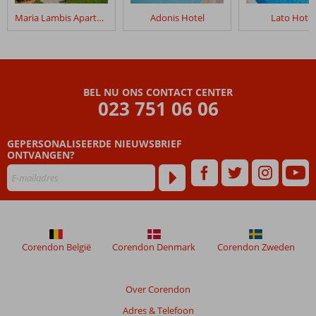
in
Maria Lambis Apartments
Adonis Hotel
Lato Hotel
Amazones
Sun
Studios
Beoordelingen
BEL NU ONS CONTACT CENTER
die
023 751 06 06
ouder
zijn
GEPERSONALISEERDE NIEUWSBRIEF
dan
ONTVANGEN?
48
maanden
worden
niet
meer
weergegeven
om
Corendon België
Corendon Denmark
Corendon Zweden
de
relevantie
van
Over Corendon
de
Adres & Telefoon
getoonde