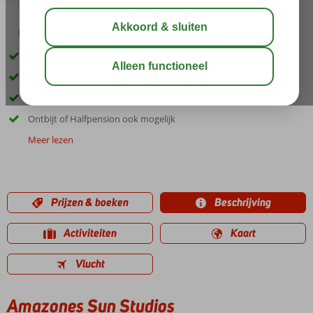
03:30
aug 29°
C
delen
bewaar
Gelegen in het prachtige Piskopiano
Ruime studio's
Zwembad met zonneterras
Ontbijt of Halfpension ook mogelijk
Meer lezen
Prijzen & boeken
Beschrijving
Activiteiten
Kaart
Vlucht
Amazones Sun Studios