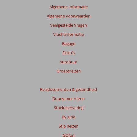
beoordelingen
Algemene Informatie
te
Algemene Voorwaarden
garanderen.
Meer
Veelgestelde Vragen
info
Vluchtinformatie
over
onze
Bagage
beoordelingen.
Extra's
Autohuur
Groepsreizen
Reisdocumenten & gezondheid
Duurzamer reizen
Stoelreservering
By June
Stip Reizen
GOfun