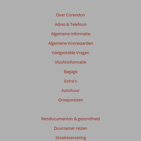
relevantie
van
de
Over Corendon
getoonde
Adres & Telefoon
beoordelingen
te
Algemene Informatie
garanderen.
Algemene Voorwaarden
Meer
info
Veelgestelde Vragen
over
Vluchtinformatie
onze
beoordelingen.
Bagage
Extra's
Autohuur
Groepsreizen
Reisdocumenten & gezondheid
Duurzamer reizen
Stoelreservering