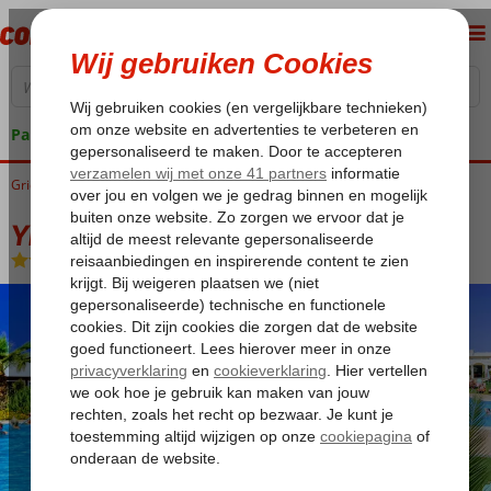
Pakketgarantie
Griekenland
Home
Kreta
Malia
Yiannis Manos
Yiannis Manos
Logies
-
Appartement