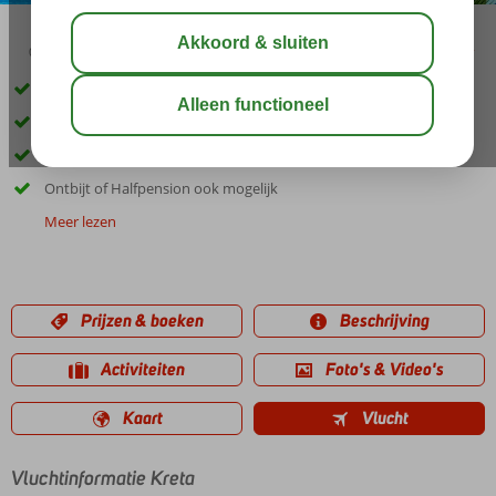
03:30
aug 29°
C
delen
bewaar
Vlak bij het levendige centrum van Malia
Op ca. 500m van het strand
2 zwembaden en een kinderbad
Ontbijt of Halfpension ook mogelijk
Meer lezen
Prijzen & boeken
Beschrijving
Activiteiten
Foto's & Video's
Kaart
Vlucht
Vluchtinformatie Kreta