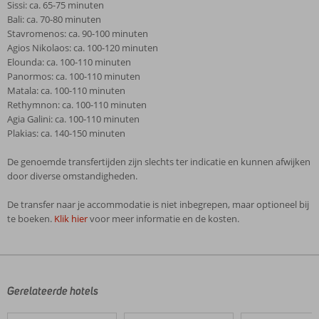
Sissi: ca. 65-75 minuten
Bali: ca. 70-80 minuten
Stavromenos: ca. 90-100 minuten
Agios Nikolaos: ca. 100-120 minuten
Elounda: ca. 100-110 minuten
Panormos: ca. 100-110 minuten
Matala: ca. 100-110 minuten
Rethymnon: ca. 100-110 minuten
Agia Galini: ca. 100-110 minuten
Plakias: ca. 140-150 minuten
De genoemde transfertijden zijn slechts ter indicatie en kunnen afwijken
door diverse omstandigheden.
De transfer naar je accommodatie is niet inbegrepen, maar optioneel bij
te boeken.
Klik hier
voor meer informatie en de kosten.
De
beoordelingen
zijn
door
Gerelateerde hotels
onze
klanten