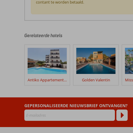
contant te worden betaald.
De
beoordelingen
zijn
door
Gerelateerde hotels
onze
klanten
geschreven
na
hun
verblijf
in
Antiko Appartementen
Golden Valentin
Villa
Contessa
Beoordelingen
GEPERSONALISEERDE NIEUWSBRIEF ONTVANGEN?
die
ouder
zijn
dan