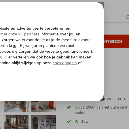
NTIE
VERRE REIZEN
ALL INCLUSIVE
WINTERZON
 annuleren*
Kleinschalig appartementenco
Op ca. 300m van het oude cent
Malia
Gratis wifi