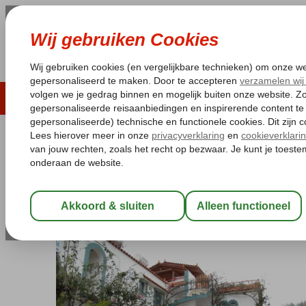
LAST MINUTE
ZOMER 2026
ZONVAKA
Pakketgarantie
Laagsteprijsgarantie*
Gratis
Griekenland
Home
Kreta
Malia
Villa Contessa
Villa Contessa
Logies
-
Appartement