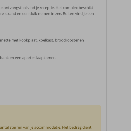
de ontvangsthal vind je receptie. Het complex beschikt
are strand en een duik nemen in zee. Buiten vind je een
chenette met kookplaat, koelkast, broodrooster en
pbank en een aparte slaapkamer.
 aantal sterren van je accommodatie. Het bedrag dient