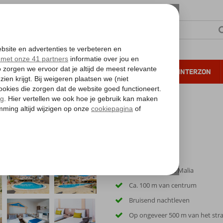
NTIE
VERRE REIZEN
ALL INCLUSIVE
WINTERZON
 annuleren*
In het populaire Malia
Ca. 100 m van centrum
Bruisend nachtleven
Op ongeveer 500 m van het str