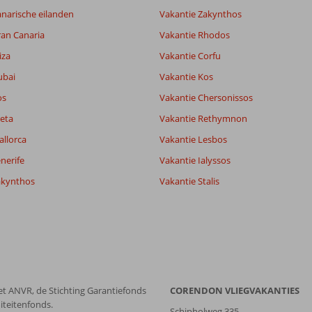
narische eilanden
Vakantie Zakynthos
ran Canaria
Vakantie Rhodos
6,0
5,7
iza
Vakantie Corfu
lijk
4,0
ubai
Vakantie Kos
it
6,2
os
Vakantie Chersonissos
eta
Vakantie Rethymnon
Filter reisgezelschap
Sorteren op
allorca
Vakantie Lesbos
Alle
datum (nieuw > oud)
nerife
Vakantie Ialyssos
akynthos
Vakantie Stalis
et ANVR, de Stichting Garantiefonds
CORENDON VLIEGVAKANTIES
iteitenfonds.
Schipholweg 335