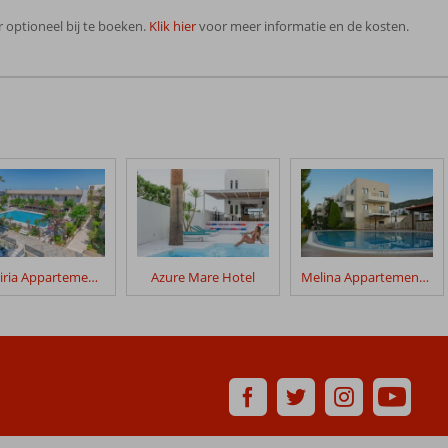
 optioneel bij te boeken.
Klik hier
voor meer informatie en de kosten.
Missiria Appartementen
Azure Mare Hotel
Melina Appartementen