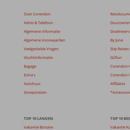
zijn
dan
Over Corendon
Reisdocum
48
maanden
Adres & Telefoon
Duurzamer 
worden
Algemene Informatie
Stoelreserv
niet
meer
Algemene Voorwaarden
By June
weergegeven
Veelgestelde Vragen
Stip Reizen
om
de
Vluchtinformatie
GOfun
relevantie
Bagage
Corendon H
van
de
Extra's
Corendon I
getoonde
Autohuur
Affiliates
beoordelingen
te
Groepsreizen
*Actievoor
garanderen.
Meer
info
over
TOP 10 LANDEN
TOP 10 B
onze
beoordelingen.
Vakantie Bonaire
Vakantie K