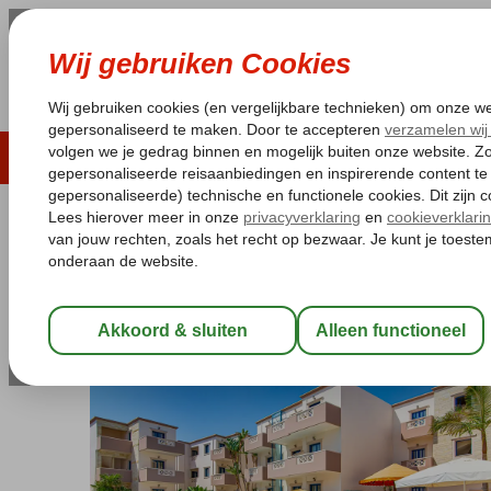
LAST MINUTE
ZOMER 2026
ZONVAKA
Pakketgarantie
Laagsteprijsgarantie*
Gratis
Griekenland
Home
Kreta
Malia
Ilios Malia Hotel Resort
Ilios Malia Hotel Resort
Logies
-
Appartement