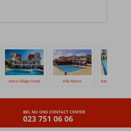
Astra Village Hotel
Villa Myrto
BEL NU ONS CONTACT CENTER
023 751 06 06