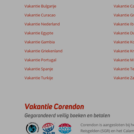
Vakantie Bulgarije
Vakantie Ca
Totale score
Scoreverdeling
7,1
Vakantie Curacao
Vakantie G
Algemene indruk
7,1
Eten
Gebaseerd op:
Ligging
7,9
Kamers
Vakantie Nederland
Vakantie Ib
13
Voldoende/goed
Service
8,2
Kindvriende
beoordelingen
Vakantie Egypte
Vakantie D
Prijs/kwaliteit
6,9
Wifi kwalite
Vakantie Gambia
Vakantie K
Vakantie Griekenland
Vakantie Kr
Ervaringen
Taal
Vakantie Portugal
Vakantie M
van onze
Nederlands (NL) (11)
klanten
Vakantie Spanje
Vakantie Te
Vakantie Turkije
Vakantie Z
10
Over
Algemene indruk
10
Malia:
Ligging
10
Anoniem
Vakantie Corendon
Service
10
Malia
Nederland
Prijs/kwaliteit
10
is
Gegarandeerd veilig boeken en betalen
Met partner
Eten
-
erg
,
leuk.
Kamers
10
Corendon is aangesloten bij h
02 oktober 2024
Een
Kindvriendelijk
-
Reisgelden (SGR) en het Calam