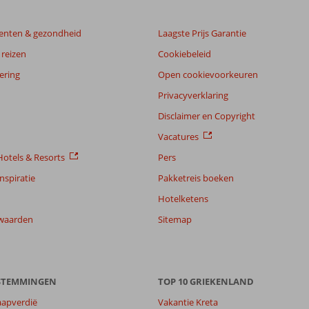
enten & gezondheid
Laagste Prijs Garantie
reizen
Cookiebeleid
ering
Open cookievoorkeuren
Privacyverklaring
Disclaimer en Copyright
Vacatures
otels & Resorts
Pers
nspiratie
Pakketreis boeken
Hotelketens
waarden
Sitemap
ESTEMMINGEN
TOP 10 GRIEKENLAND
aapverdië
Vakantie Kreta