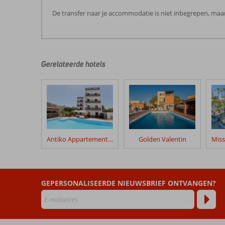
De transfer naar je accommodatie is niet inbegrepen, maar
De
beoordelingen
zijn
door
Gerelateerde hotels
onze
klanten
geschreven
na
hun
verblijf
in
Antiko Appartementen
Golden Valentin
Ilios
Malia
Hotel
Resort
GEPERSONALISEERDE NIEUWSBRIEF ONTVANGEN?
Beoordelingen
die
ouder