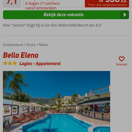
7,1
va
p.p.
15
8 dagen (7 nachten)
populaire
*incl. alle verplichte kosten
beoordelingen
vanaf Amsterdam
Malia
Bekijk deze vakantie
Ca. 100
m van
Voor “Service” krijgt Fly & Go Ilios Malia Hotel Resort een 8,3!
centrum
Bruisend
nachtleven
Griekenland
Bella Elena
Home
Kreta
Malia
Op
Bella Elena
ongeveer
500 m
Logies
-
Appartement
bewaar
van het
strand