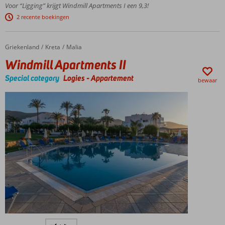
Gratis
Voor “Ligging” krijgt Windmill Apartments I een 9,3!
wifi in de
2 recente boekingen
openbare
ruimtes
Griekenland
Windmill Apartments II
Home
Kreta
Malia
Windmill Apartments II
Special category
Logies
-
Appartement
bewaar
Op