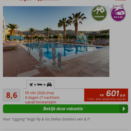
Inclusief
+
+
huurauto
601
Aanrader
8,6
05 okt 2026 (ma)
Vlak
va
p.p.
79
8 dagen (7 nachten)
bij het
*incl. alle verplichte kosten
beoordelingen
vanaf Amsterdam
strand
Bekijk deze vakantie
en
Malia
Voor “Ligging” krijgt Fly & Go Stelios Gardens een 8,7!
Prachtige
groene