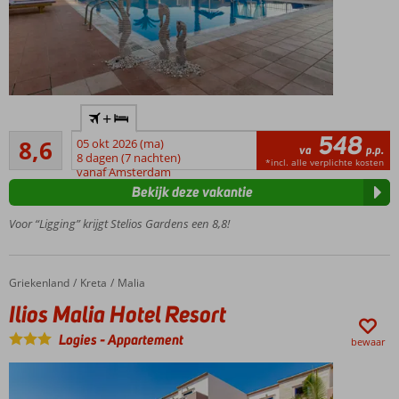
Vlak
+
bij het
548
Aanrader
strand
8,6
05 okt 2026 (ma)
va
p.p.
62
en
8 dagen (7 nachten)
*incl. alle verplichte kosten
beoordelingen
vanaf Amsterdam
Malia
Bekijk deze vakantie
Prachtige
groene
Voor “Ligging” krijgt Stelios Gardens een 8,8!
tuin met
zwembad
Een à-la-
Griekenland
Ilios Malia Hotel Resort
Home
Kreta
Malia
carterestaurant
Ilios Malia Hotel Resort
Ontbijt of
Halfpension
Logies
-
Appartement
bewaar
ook
mogelijk