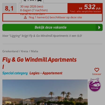
huurauto
532
Zeer goed
8,1
30 sep 2026 (wo)
Op
va
p.p.
100
8 dagen (7 nachten)
loopafstand
*incl. alle verplichte kosten
beoordelingen
vanaf Amsterdam
van Malia
Nog 1 kamer(s) beschikbaar op deze site
Direct
gelegen
Bekijk deze vakantie
aan
Voor “Ligging” krijgt Fly & Go Windmill Apartments II een 9,0!
Windmill
Beach
Zwembad
met
Griekenland
Fly & Go Windmill Apartments I
Home
Kreta
Malia
zonneterras
Fly & Go Windmill Apartments
I
Special category
Logies
-
Appartement
bewaar