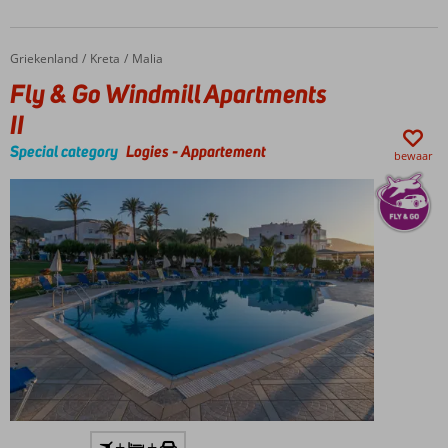
op ca. 600
meter
Gezellige
Griekenland
Fly & Go Windmill Apartments II
Home
Kreta
Malia
pool-/snackbar
Fly & Go Windmill Apartments
II
Special category
Logies
-
Appartement
bewaar
Inclusief
+
+