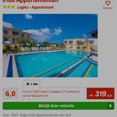
strand
Logies
-
Appartement
bewaar
Aan de
+
kustweg
Voldoende
van
6,0
02 jun 2027 (wo)
8 dagen (7 nachten)
319
3
va
p.p.
Malia
vanaf Maastricht
beoordelingen
gelegen
Bekijk deze vakantie
Zandstrand
van Malia
Voor “Eten” krijgt Irida Appartementen een 8,0!