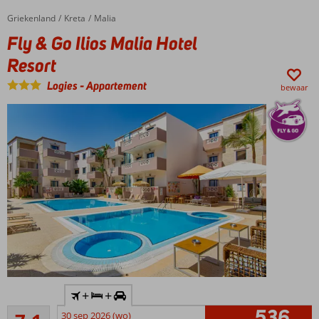
tuin met
Griekenland
Fly & Go Ilios Malia Hotel Resort
Home
Kreta
Malia
zwembad
Fly & Go Ilios Malia Hotel
Een à-la-
carterestaurant
Resort
Ontbijt of
Logies
-
Appartement
bewaar
Halfpension
ook
mogelijk
Inclusief
+
+
huurauto
536
Voldoende/goed
30 sep 2026 (wo)
In het