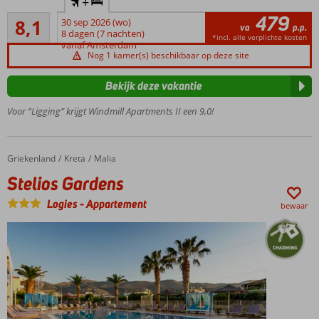
+
loopafstand
479
Zeer goed
van Malia
8,1
30 sep 2026 (wo)
va
p.p.
91
8 dagen (7 nachten)
Direct
*incl. alle verplichte kosten
beoordelingen
vanaf Amsterdam
gelegen
Nog 1 kamer(s) beschikbaar op deze site
aan
Windmill
Bekijk deze vakantie
Beach
Voor “Ligging” krijgt Windmill Apartments II een 9,0!
Zwembad
met
zonneterras
Griekenland
Stelios Gardens
Home
Kreta
Malia
Stelios Gardens
Logies
-
Appartement
bewaar