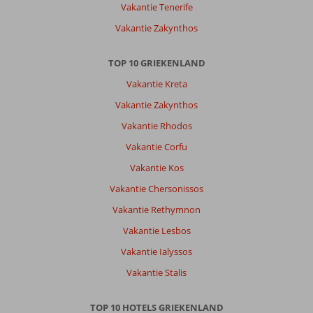
Het
Vakantie Tenerife
zwembad
Vakantie Zakynthos
werd
niet
regelmatig
TOP 10 GRIEKENLAND
schoongemaakt.
Vakantie Kreta
Door
drukte
Vakantie Zakynthos
werd
Vakantie Rhodos
de
kamer
Vakantie Corfu
niet
Vakantie Kos
schoongemaakt
en
Vakantie Chersonissos
de
Vakantie Rethymnon
prullenbak
in
Vakantie Lesbos
het
Vakantie Ialyssos
toilet
niet
Vakantie Stalis
geleegd.
TOP 10 HOTELS GRIEKENLAND
Algemene indruk
5
Eten
8