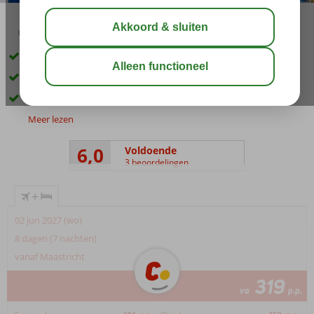
03:30
aug 29°
C
delen
bewaar
Aan de kustweg van Malia gelegen
Zandstrand van Malia op ca. 600 meter
Gezellige pool-/snackbar
Meer lezen
6,0
Voldoende
3 beoordelingen
+
02 jun 2027 (wo)
8 dagen (7 nachten)
vanaf Maastricht
319
va
p.p.