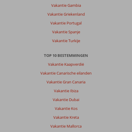
Over
Vakantie Gambia
Irida
Vakantie Griekenland
Appartementen:
Kamer
Vakantie Portugal
viel
Vakantie Spanje
tegen.,erg
gehorig.
Vakantie Turkije
Douche
was
TOP 10 BESTEMMINGEN
smerig
er
Vakantie Kaapverdië
zat
Vakantie Canarische eilanden
veel
haar
Vakantie Gran Canaria
in
Vakantie Ibiza
het
afvoerputje.
Vakantie Dubai
Kitranden
Vakantie Kos
zat
het
Vakantie Kreta
weer
Vakantie Mallorca
in.