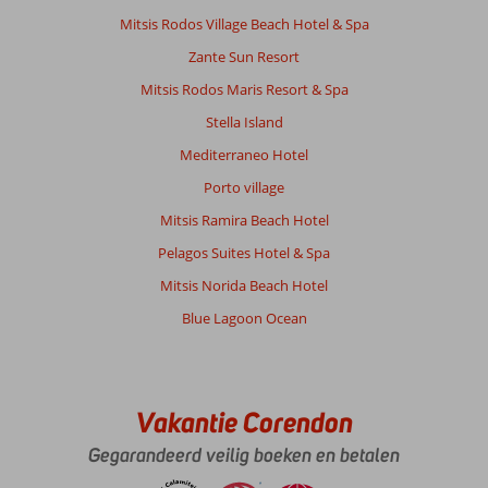
Ligging
7
Kamers
5
Mitsis Rodos Village Beach Hotel & Spa
Service
7
Kindvriendelijk
-
Zante Sun Resort
Prijs/kwaliteit
6
Wifi kwaliteit
8
Mitsis Rodos Maris Resort & Spa
Stella Island
Anoniem
6,0
Mediterraneo Hotel
Nederland
Met vrienden
,
Porto village
13 september 2024
Mitsis Ramira Beach Hotel
Pelagos Suites Hotel & Spa
Over
Mitsis Norida Beach Hotel
Malia:
Blue Lagoon Ocean
Het
strand
van
Malia
is
Vakantie Corendon
prachtig,
je
Gegarandeerd veilig boeken en betalen
kan