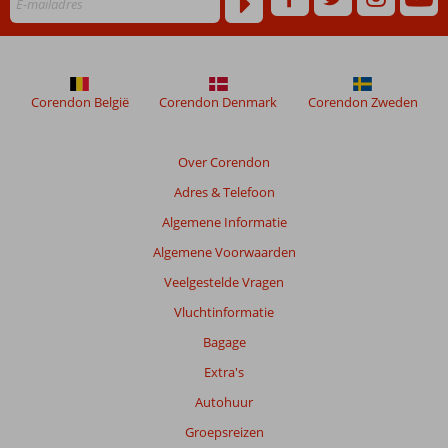
niet
meer
weergegeven
om
de
Corendon België
Corendon Denmark
Corendon Zweden
relevantie
van
de
Over Corendon
getoonde
Adres & Telefoon
beoordelingen
te
Algemene Informatie
garanderen.
Algemene Voorwaarden
Meer
info
Veelgestelde Vragen
over
Vluchtinformatie
onze
beoordelingen.
Bagage
Extra's
Totale
Autohuur
score
Groepsreizen
Gebaseerd