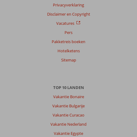
Privacyverklaring
Sorteren
op
Disclaimer en Copyright
datum (nieuw > oud)
Vacatures
Pers
Anoniem
5,0
Pakketreis boeken
Nederland
Hotelketens
Met partner
,
31 augustus 2025
Sitemap
Over
Malia:
TOP 10 LANDEN
Mooie
Vakantie Bonaire
omgeving,
lekker
Vakantie Bulgarije
kunnen
Vakantie Curacao
fietsen.
Heerlijk
Vakantie Nederland
strand.
Vakantie Egypte