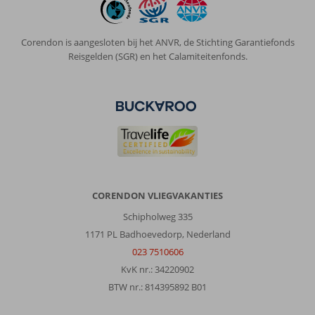
er
lekker
eten
Corendon is aangesloten bij het ANVR, de Stichting Garantiefonds
(Old
Reisgelden (SGR) en het Calamiteitenfonds.
Town).
Bedjes
kosten
ong.
15
p.p..
Eten
en
drinken
op
CORENDON VLIEGVAKANTIES
het
strand
Schipholweg 335
vergelijkbaar
1171 PL Badhoevedorp, Nederland
met
023 7510606
Nederlandse
KvK nr.: 34220902
prijzen.
Restaurants
BTW nr.: 814395892 B01
zijn
relatief