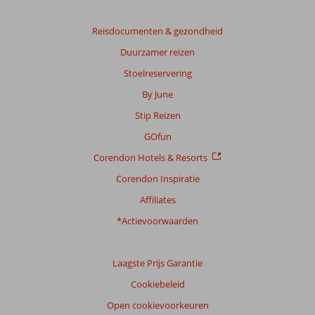
op:
3
Reisdocumenten & gezondheid
beoordelingen
Duurzamer reizen
Stoelreservering
Scoreverdeling
By June
Algemene indruk
6,0
Eten
8,0
Stip Reizen
Ligging
7,7
Kamers
6,3
Service
4,7
Kindvriendelijk
1,0
GOfun
Prijs/kwaliteit
5,7
Wifi kwaliteit
5,0
Corendon Hotels & Resorts
Corendon Inspiratie
Ervaringen
van
Affiliates
onze
klanten
*Actievoorwaarden
Taal
Nederlands (NL) (3)
Laagste Prijs Garantie
Filter
Cookiebeleid
reisgezelschap
Open cookievoorkeuren
Alle