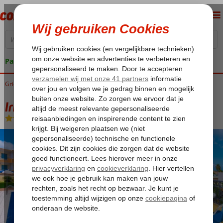
Pakketgarantie
Griekenland
Home
Kreta
Malia
Irida Appartementen
Irida Appartementen
Logies
-
Appartement