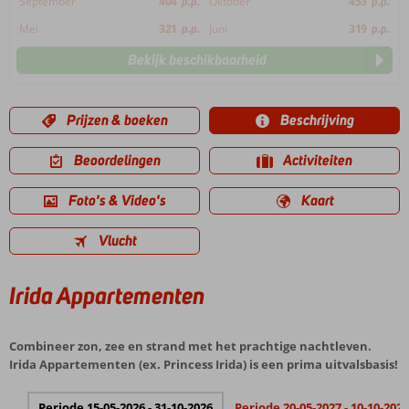
September
404
p.p.
Oktober
453
p.p.
Mei
321
p.p.
Juni
319
p.p.
Bekijk beschikbaarheid
Prijzen & boeken
Beschrijving
Beoordelingen
Activiteiten
Foto's & Video's
Kaart
Vlucht
Irida Appartementen
Combineer zon, zee en strand met het prachtige nachtleven.
Irida Appartementen (ex. Princess Irida) is een prima uitvalsbasis!
Periode 15-05-2026 - 31-10-2026
Periode 20-05-2027 - 10-10-2027