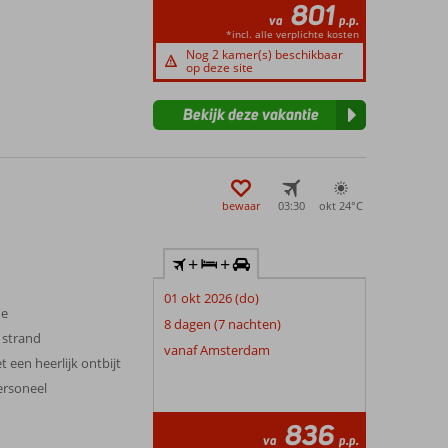
801
va
p.p.
*incl. alle verplichte kosten
Nog 2 kamer(s) beschikbaar
op deze site
Bekijk deze vakantie
bewaar
03:30
okt 24°
C
+
+
01 okt 2026 (do)
me
8 dagen (7 nachten)
 strand
vanaf Amsterdam
 een heerlijk ontbijt
personeel
836
va
p.p.