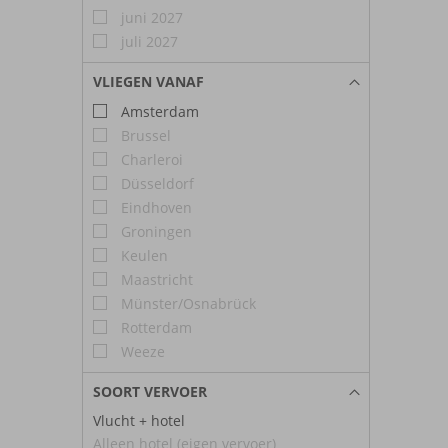
juni 2027
juli 2027
VLIEGEN VANAF
Amsterdam
Brussel
Charleroi
Düsseldorf
Eindhoven
Groningen
Keulen
Maastricht
Münster/Osnabrück
Rotterdam
Weeze
SOORT VERVOER
Vlucht + hotel
Alleen hotel (eigen vervoer)