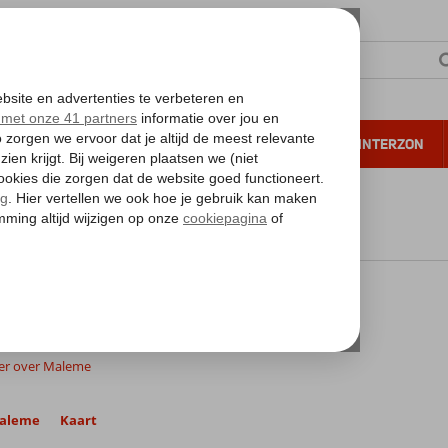
NTIE
VERRE REIZEN
ALL INCLUSIVE
WINTERZON
 annuleren*
nd
Kreta
Kreta
Maleme
eme
ormatie volgt zo snel mogelijk.
er over Maleme
aleme
Kaart