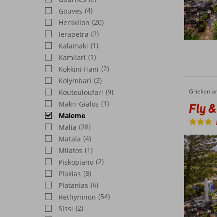
(4)
Gouves
(20)
Heraklion
(2)
Ierapetra
(1)
Kalamaki
(1)
Kamilari
(2)
Kokkini Hani
(3)
Kolymbari
(9)
Griekenla
Fly & Go Futura Hotel
Home
Koutouloufari
(1)
Makri Gialos
Fly &
Maleme
(28)
Malia
(4)
Matala
(1)
Milatos
(2)
Piskopiano
(8)
Plakias
(6)
Platanias
(54)
Rethymnon
(2)
Sissi