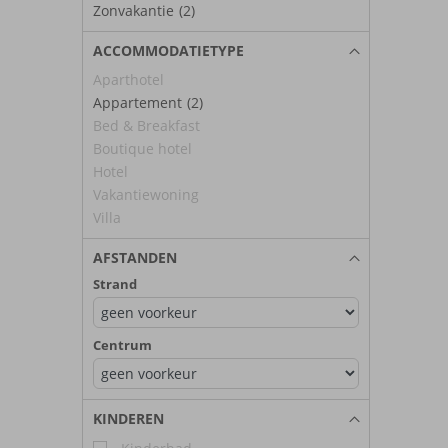
Zonvakantie
(2)
ACCOMMODATIETYPE
Aparthotel
Appartement
(2)
Bed & Breakfast
Boutique hotel
Hotel
Vakantiewoning
Villa
AFSTANDEN
Strand
Centrum
KINDEREN