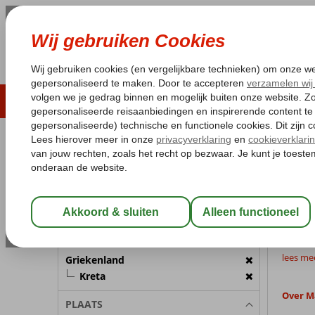
LAST MINUTE
ZOMER 2026
ZONVAKA
Pakketgarantie
Laagsteprijsgarantie*
Gratis
REISGEZELSCHAP
Griekenla
Home
Kamer 1:
2 Personen
Mal
Wijzig Reisgezelschap
Meer inf
BESTEMMING
lees me
Griekenland
Kreta
Over M
PLAATS