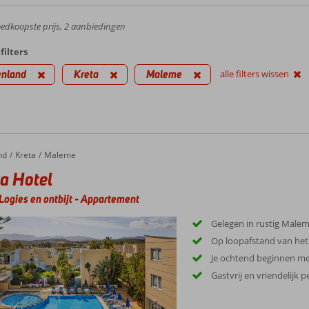
dkoopste prijs, 2 aanbiedingen
filters
enland
Kreta
Maleme
alle filters wissen
nd
Kreta
Maleme
a Hotel
Logies en ontbijt
-
Appartement
Gelegen in rustig Male
Op loopafstand van het
Je ochtend beginnen met
Gastvrij en vriendelijk 