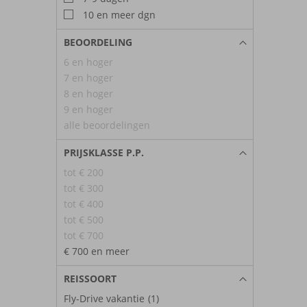
10 en meer dgn
BEOORDELING
6 en hoger
7 en hoger
8 en hoger
9 en hoger
alle beoordelingen
PRIJSKLASSE P.P.
tot € 200
tot € 300
tot € 400
tot € 500
tot € 700
€ 700 en meer
REISSOORT
Fly-Drive vakantie
(1)