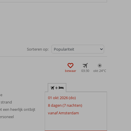
Sorteren op:
bewaar
03:30
okt 24°
C
+
me
01 okt 2026 (do)
 strand
8 dagen (7 nachten)
 een heerlijk ontbijt
vanaf Amsterdam
personeel