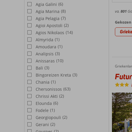
(6)
Agia Galini
(8)
Agia Marina
va.
801
Goe
(7)
Agia Pelagia
Gekozen 
(2)
Agioi Apostoli
Griek
(14)
Agios Nikolaos
(1)
Almyrida
(1)
Amoudara
(3)
Analipsis
(10)
Anissaras
Griekenla
Futura Hotel
Home
(3)
Bali
Futur
(3)
Bingoreizen Kreta
(1)
Chania
(63)
Chersonissos
(2)
Chrissi Akti
(6)
Elounda
(1)
Fodele
(2)
Georgiopouli
(2)
Gerani
(2)
Gournes