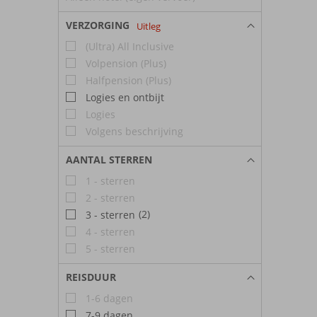
VERZORGING
Uitleg
(Ultra) All Inclusive
Volpension (Plus)
Halfpension (Plus)
Logies en ontbijt
Logies
Volgens beschrijving
AANTAL STERREN
1 - sterren
2 - sterren
(2)
3 - sterren
4 - sterren
5 - sterren
REISDUUR
1-6 dagen
7-9 dagen