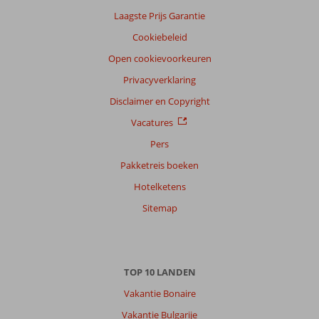
Ervaringen
Laagste Prijs Garantie
van
onze
Cookiebeleid
klanten
Taal
Open cookievoorkeuren
Nederlands (NL) (1)
Privacyverklaring
Filter
Disclaimer en Copyright
reisgezelschap
Vacatures
Alle
Pers
Sorteren
Pakketreis boeken
op
Hotelketens
datum (nieuw > oud)
Sitemap
Anoniem
10
Nederland
Met partner
,
TOP 10 LANDEN
22 augustus 2025
Vakantie Bonaire
Vakantie Bulgarije