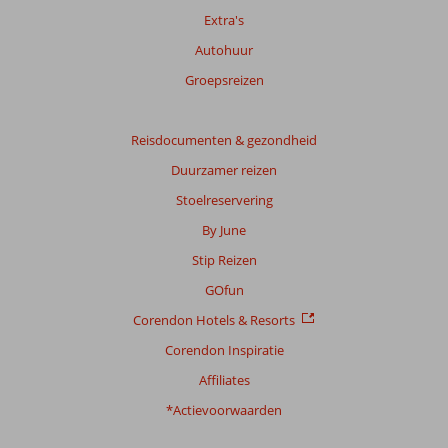
Meer
Extra's
info
over
Autohuur
onze
Groepsreizen
beoordelingen.
Totale
Reisdocumenten & gezondheid
score
Duurzamer reizen
Gebaseerd
Stoelreservering
op:
By June
3
beoordelingen
Stip Reizen
GOfun
Corendon Hotels & Resorts
Scoreverdeling
Algemene indruk
7,0
Eten
1,0
Corendon Inspiratie
Ligging
8,0
Kamers
5,3
Affiliates
Service
8,3
Kindvriendelijk
-
Prijs/kwaliteit
6,0
Wifi kwaliteit
7,3
*Actievoorwaarden