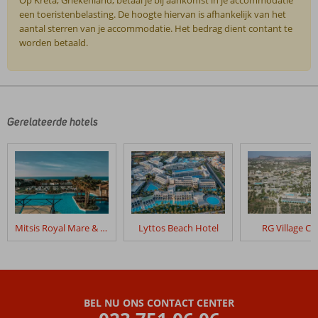
een toeristenbelasting. De hoogte hiervan is afhankelijk van het
aantal sterren van je accommodatie. Het bedrag dient contant te
worden betaald.
De
beoordelingen
zijn
door
Gerelateerde hotels
onze
klanten
geschreven
na
hun
verblijf
in
Mitsis Royal Mare & Thalasso Resort
Lyttos Beach Hotel
RG Village Cr
Fly
&
Go
Galaxy
Suites
BEL NU ONS CONTACT CENTER
Boutique