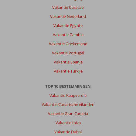
Over
Koutouloufari:
Vakantie Curacao
Hotel
Vakantie Nederland
was
Vakantie Egypte
hagelnieuw.
Nog
Vakantie Gambia
paar
Vakantie Griekenland
kleine
dingetjes
Vakantie Portugal
maar
Vakantie Spanje
dat
hoort
Vakantie Turkije
erbij.
Prachtig
TOP 10 BESTEMMINGEN
hotel
en
Vakantie Kaapverdië
heerlijk
Vakantie Canarische eilanden
om
te
Vakantie Gran Canaria
verblijven.
Vakantie Ibiza
Vriendelijk
personeel
Vakantie Dubai
en