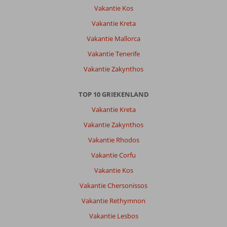
Vakantie Kos
je
loopt
Vakantie Kreta
zo
Vakantie Mallorca
het
dorp
Vakantie Tenerife
Koutouloufari
Vakantie Zakynthos
in.
Over
TOP 10 GRIEKENLAND
Fly
Vakantie Kreta
&
Go
Vakantie Zakynthos
Galaxy
Vakantie Rhodos
Suites
Boutique
Vakantie Corfu
Resort:
Vakantie Kos
Heerlijk
hotel.
Vakantie Chersonissos
Mooie
Vakantie Rethymnon
kamers
en
Vakantie Lesbos
diverse