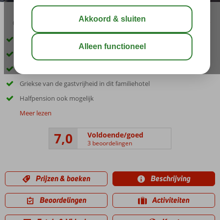
03:30
aug 29°
C
delen
bewaar
Inclusief huurauto
In het schilderachtige dorpje Koutouloufari
Op loopafstand van het strand
Griekse van de gastvrijheid in dit familiehotel
Halfpension ook mogelijk
Meer lezen
7,0
Voldoende/goed
3 beoordelingen
Prijzen & boeken
Beschrijving
Beoordelingen
Activiteiten