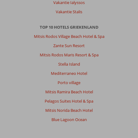
Vakantie Ialyssos
zwembaden.
Vakantie Stalis
Algemene indruk
10
Eten
-
Ligging
10
Kamers
9
TOP 10 HOTELS GRIEKENLAND
Service
10
Kindvriendelijk
-
Prijs/kwaliteit
Mitsis Rodos Village Beach Hotel & Spa
10
Wifi kwaliteit
10
Zante Sun Resort
Mitsis Rodos Maris Resort & Spa
Stella Island
Mediterraneo Hotel
Porto village
Mitsis Ramira Beach Hotel
Pelagos Suites Hotel & Spa
Mitsis Norida Beach Hotel
Blue Lagoon Ocean