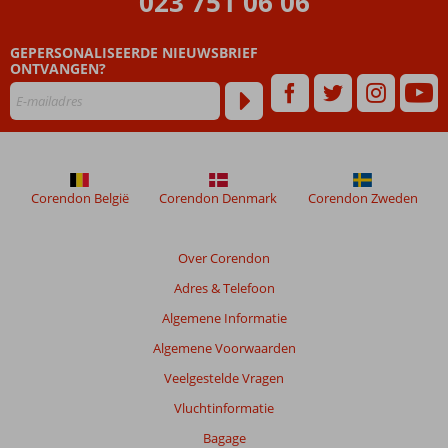
023 751 06 06
Resort
GEPERSONALISEERDE NIEUWSBRIEF
Beoordelingen
ONTVANGEN?
die
ouder
zijn
dan
48
maanden
worden
Corendon België
Corendon Denmark
Corendon Zweden
niet
meer
weergegeven
Over Corendon
om
Adres & Telefoon
de
relevantie
Algemene Informatie
van
Algemene Voorwaarden
de
getoonde
Veelgestelde Vragen
beoordelingen
Vluchtinformatie
te
garanderen.
Bagage