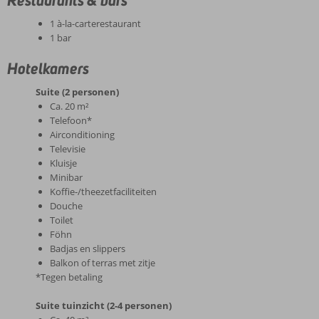
1 à-la-carterestaurant
1 bar
Hotelkamers
Suite (2 personen)
Ca. 20 m²
Telefoon*
Airconditioning
Televisie
Kluisje
Minibar
Koffie-/theezetfaciliteiten
Douche
Toilet
Föhn
Badjas en slippers
Balkon of terras met zitje
*Tegen betaling
Suite tuinzicht (2-4 personen)