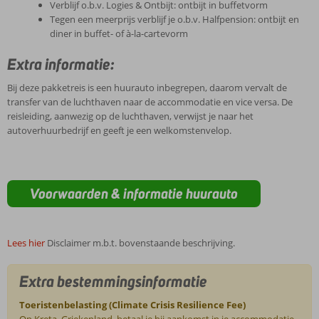
Verblijf o.b.v. Logies & Ontbijt: ontbijt in buffetvorm
Tegen een meerprijs verblijf je o.b.v. Halfpension: ontbijt en
diner in buffet- of à-la-cartevorm
Extra informatie:
Bij deze pakketreis is een huurauto inbegrepen, daarom vervalt de
transfer van de luchthaven naar de accommodatie en vice versa. De
reisleiding, aanwezig op de luchthaven, verwijst je naar het
autoverhuurbedrijf en geeft je een welkomstenvelop.
Voorwaarden & informatie huurauto
Lees hier
Disclaimer m.b.t. bovenstaande beschrijving.
Extra bestemmingsinformatie
Toeristenbelasting (Climate Crisis Resilience Fee)
Op Kreta, Griekenland, betaal je bij aankomst in je accommodatie