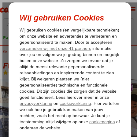
Pakketgarantie
Griekenland
Home
Kreta
Koutouloufari
Fly & Go Galaxy Suites Boutique Resort
Fly & Go Galaxy Suites Boutique Resort
Logies en ontbijt
-
Appartement