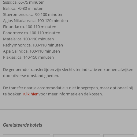
Sissi: ca. 65-75 minuten
Bali: ca. 70-80 minuten
Stavromenos: ca. 90-100 minuten
Agios Nikolaos: ca. 100-120 minuten
Elounda: ca. 100-110 minuten
Panormos: ca. 100-110 minuten
Matala: ca. 100-110 minuten
Rethymnon: ca. 100-110 minuten
Agia Galini: ca. 100-110 minuten
Plakias: ca. 140-150 minuten
De genoemde transfertijden zijn slechts ter indicatie en kunnen afwijken
door diverse omstandigheden.
De transfer naar je accommodatie is niet inbegrepen, maar optioneel bij
te boeken.
Klik hier
voor meer informatie en de kosten.
De
beoordelingen
zijn
door
Gerelateerde hotels
onze
klanten