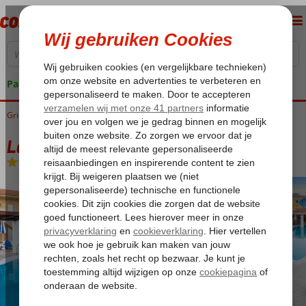
Pakketgarantie
Griekenland
Home
Kreta
Gouves
Lavris Hotel & Spa
Lavris Hotel & Spa
Halfpension
-
Hotel