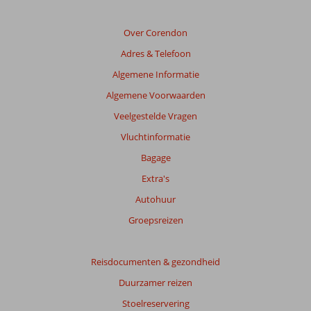
om
de
relevantie
Over Corendon
van
Adres & Telefoon
de
getoonde
Algemene Informatie
beoordelingen
Algemene Voorwaarden
te
garanderen.
Veelgestelde Vragen
Meer
Vluchtinformatie
info
over
Bagage
onze
Extra's
beoordelingen.
Autohuur
Groepsreizen
Reisdocumenten & gezondheid
Duurzamer reizen
Stoelreservering