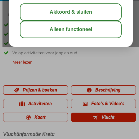
03:30
aug 29°
C
delen
bewaar
Op loopafstand van Gouves
Fijne zwembaden binnen én buiten
Lekker ontspannen in het Spa Center
Volop activiteiten voor jong en oud
Meer lezen
Prijzen & boeken
Beschrijving
Activiteiten
Foto's & Video's
Kaart
Vlucht
Vluchtinformatie Kreta