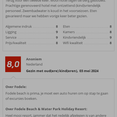
Terug voor een tweede keer. Mooi hotel tegen de berg gebouwd.
Prachtige gerenoveerd hotel met ontzettend (kind)vriendelijk
personeel. Zwembadwater is koud in het voorseizoen. Eten
gevarieerd maar we hebben vorige keer beter gezien.
Algemene indruk
8
Eten
8
Ligging
9
Kamers
8
Service
9
Kindvriendelijk
9
Prijs/kwaliteit
8
Wifi kwaliteit
8
Anoniem
8,0
Nederland
Gezin met oud(ere) kind(eren)
,
03 mei 2024
Over Fodele:
Fodele beach is prima, je moet een auto huren om op stap te gaan
of excursies boeken.
Over Fodele Beach & Water Park Holiday Resort:
Heel mooi resort, jammer dat het redelijk afgelegen is van andere