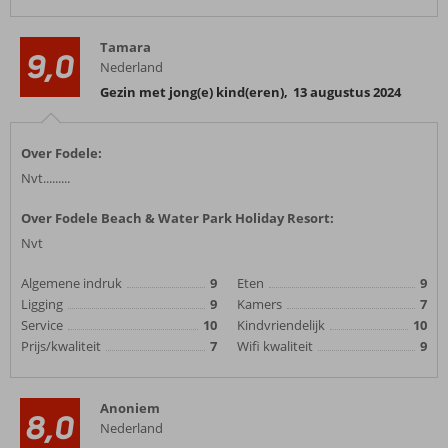
Tamara
9,0
Nederland
Gezin met jong(e) kind(eren)
,
13 augustus 2024
Over Fodele:
Nvt.........
Over Fodele Beach & Water Park Holiday Resort:
Nvt
Algemene indruk
9
Eten
9
Ligging
9
Kamers
7
Service
10
Kindvriendelijk
10
Prijs/kwaliteit
7
Wifi kwaliteit
9
Anoniem
8,0
Nederland