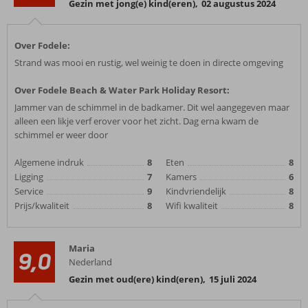
Gezin met jong(e) kind(eren)
,
02 augustus 2024
Over Fodele:
Strand was mooi en rustig, wel weinig te doen in directe omgeving
Over Fodele Beach & Water Park Holiday Resort:
Jammer van de schimmel in de badkamer. Dit wel aangegeven maar
alleen een likje verf erover voor het zicht. Dag erna kwam de
schimmel er weer door
Algemene indruk
8
Eten
8
Ligging
7
Kamers
6
Service
9
Kindvriendelijk
8
Prijs/kwaliteit
8
Wifi kwaliteit
8
Maria
9,0
Nederland
Gezin met oud(ere) kind(eren)
,
15 juli 2024