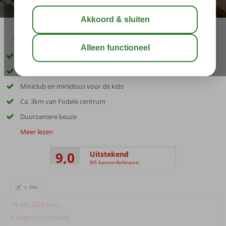
03:30
aug 29°
C
delen
bewaar
Direct gelegen aan het zandstrand
Waterpark met 7 glijbanen
Miniclub en minidisco voor de kids
Ca. 3km van Fodele centrum
Duurzamere keuze
Meer lezen
9,0
Uitstekend
66 beoordelingen
+
14 okt 2026 (wo)
8 dagen (7 nachten)