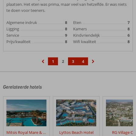
plaatsen. Het eten was prima, maar veel van hetzelfde. Er was niets
te doen voor teeners.
Algemene indruk
8
Eten
7
Ligging
8
Kamers
8
Service
9
Kindvriendelijk
6
Prijs/kwaliteit
8
Wifi kwaliteit
8
1
2
3
4
‹
›
Gerelateerde hotels
Mitsis Royal Mare & Thalasso Resort
Lyttos Beach Hotel
RG Village Cr