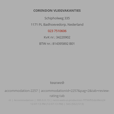
CORENDON VLIEGVAKANTIES
Schipholweg 335
1171 PL Badhoevedorp, Nederland
023 7510606
KvK nr.: 34220902
BTW nr.: 814395892 B01
TourWeb
©
accommodation-2257
| accommodationId=2257&pag=2&tab=review-
NetMatch
rating-tab
nl | Accommodation | 380.0.0.13 | netm-web-ui-production-7f756f55dd-8km24
12:07:13 PM (12:07:13 PM) | 565 (552|513)