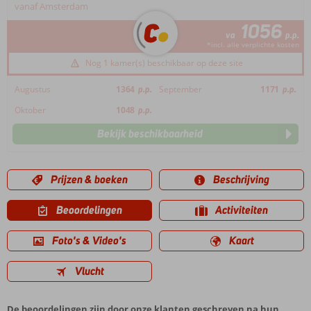
vanaf Amsterdam
1056
va
p.p.
*incl. alle verplichte kosten
Nog 1 kamer(s) beschikbaar op deze site
Augustus
1364
p.p.
September
1171
p.p.
Oktober
1048
p.p.
Bekijk beschikbaarheid
Prijzen & boeken
Beschrijving
Beoordelingen
Activiteiten
Foto's & Video's
Kaart
Vlucht
De beoordelingen zijn door onze klanten geschreven na hun