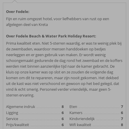
Over Fodele:
Fijn en ruim omgezet hotel, voor liefhebbers van rust op een
afgelegen deel van Kreta
Over Fodele Beach & Water Park Holiday Resort:
Prima kwaliteit eten. Niet 5-sterren waardig, er was te weinig plek bij
de zwembaden, waardoor mensen handdoeken op bedjes
neerleggen en er geen gebruik van maken. Er wordt weinig
schoongemaakt gedurende de dag rond het zwembad en de koffers
werden niet binnen aanzienlijke tijd naar de kamer gebracht. De
kluis op onze kamer was op slot en ze zouden de volgende dag
komen om dit te repareren, maar zijn nooit gekomen. Het dekbed
uit de kast was niet verschoond en gewoon op het bed gelegd, dat
vind ik echt smerig. Personeel verder vriendelijk, maar geen 5-
sterren ervaring.
Algemene indruk
8
Eten
7
Ligging
6
Kamers
6
Service
6
Kindvriendelijk
7
Prijs/kwaliteit
6
Wifi kwaliteit
8