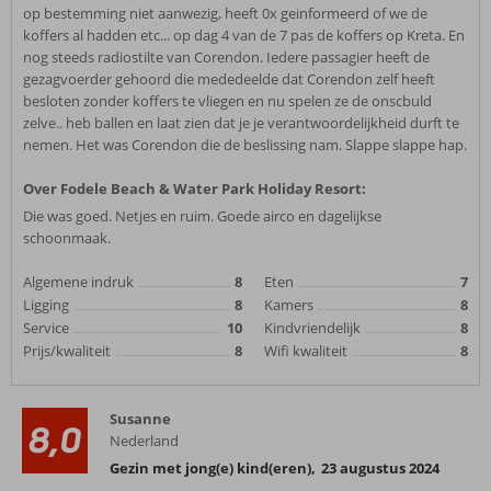
op bestemming niet aanwezig, heeft 0x geinformeerd of we de
koffers al hadden etc... op dag 4 van de 7 pas de koffers op Kreta. En
nog steeds radiostilte van Corendon. Iedere passagier heeft de
gezagvoerder gehoord die mededeelde dat Corendon zelf heeft
besloten zonder koffers te vliegen en nu spelen ze de onscbuld
zelve.. heb ballen en laat zien dat je je verantwoordelijkheid durft te
nemen. Het was Corendon die de beslissing nam. Slappe slappe hap.
Over Fodele Beach & Water Park Holiday Resort:
Die was goed. Netjes en ruim. Goede airco en dagelijkse
schoonmaak.
Algemene indruk
8
Eten
7
Ligging
8
Kamers
8
Service
10
Kindvriendelijk
8
Prijs/kwaliteit
8
Wifi kwaliteit
8
Susanne
8,0
Nederland
Gezin met jong(e) kind(eren)
,
23 augustus 2024