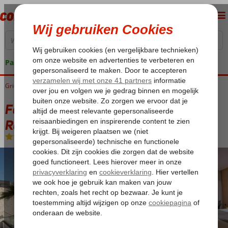
Pakketgarantie
Griekenland
Home
Kreta
Fodele
Fodele Beach & Water Park Holiday Resort
Fodele Beach & Water Park Holiday
Resort
All Inclusive
-
Hotel