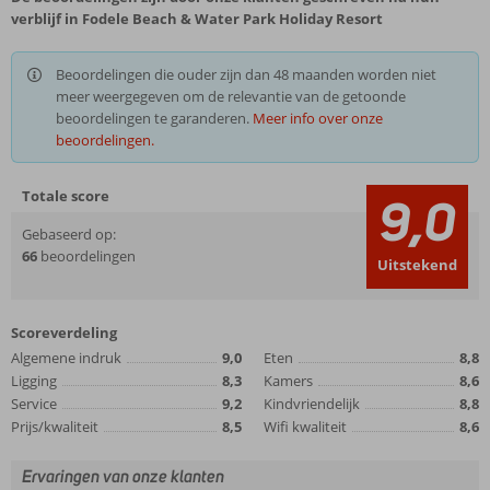
verblijf in Fodele Beach & Water Park Holiday Resort
Beoordelingen die ouder zijn dan 48 maanden worden niet
meer weergegeven om de relevantie van de getoonde
beoordelingen te garanderen.
Meer info over onze
beoordelingen.
Totale score
9,0
Gebaseerd op:
66
beoordelingen
Uitstekend
Scoreverdeling
Algemene indruk
9,0
Eten
8,8
Ligging
8,3
Kamers
8,6
Service
9,2
Kindvriendelijk
8,8
Prijs/kwaliteit
8,5
Wifi kwaliteit
8,6
Ervaringen van onze klanten