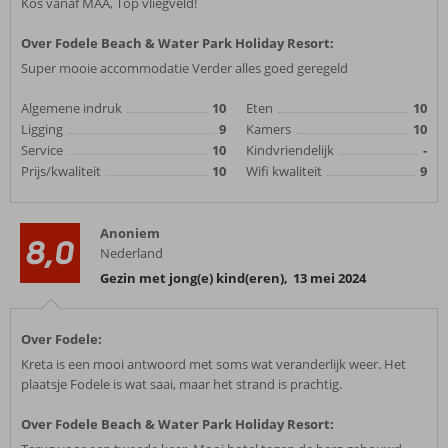
Kos vanaf MAA, Top vliegveld!
Over Fodele Beach & Water Park Holiday Resort:
Super mooie accommodatie Verder alles goed geregeld
Algemene indruk
10
Eten
10
Ligging
9
Kamers
10
Service
10
Kindvriendelijk
-
Prijs/kwaliteit
10
Wifi kwaliteit
9
Anoniem
8,0
Nederland
Gezin met jong(e) kind(eren)
,
13 mei 2024
Over Fodele:
Kreta is een mooi antwoord met soms wat veranderlijk weer. Het
plaatsje Fodele is wat saai, maar het strand is prachtig.
Over Fodele Beach & Water Park Holiday Resort: