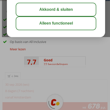
03:30
aug 29°
C
delen
bewaar
Exclusief bij Corendon
Op korte afstand van strand
Uitstekende prijs-kwaliteitverhouding
Op basis van All Inclusive
Meer lezen
7,7
Goed
22 beoordelingen
+
30 sep 2026 (wo)
8 dagen (7 nachten)
vanaf Amsterdam
678
va
p.p.