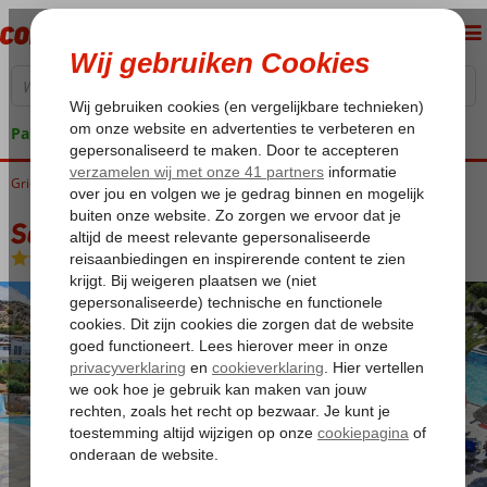
Pakketgarantie
Griekenland
Home
Kreta
Chersonissos
Semiramis Village
Semiramis Village
All Inclusive
-
Hotel