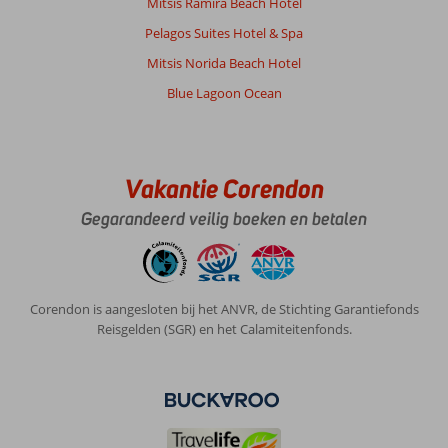
Mitsis Ramira Beach Hotel
de
Pelagos Suites Hotel & Spa
bus
kun
Mitsis Norida Beach Hotel
je
Blue Lagoon Ocean
leuk
wat
plaatsjes
bezoeken,
is
Vakantie Corendon
goed
te
Gegarandeerd veilig boeken en betalen
doen.
Griekse
mensen
zijn
Corendon is aangesloten bij het ANVR, de Stichting Garantiefonds
super
Reisgelden (SGR) en het Calamiteitenfonds.
vriendelijk
en
behulpzaam
Over
Semiramis