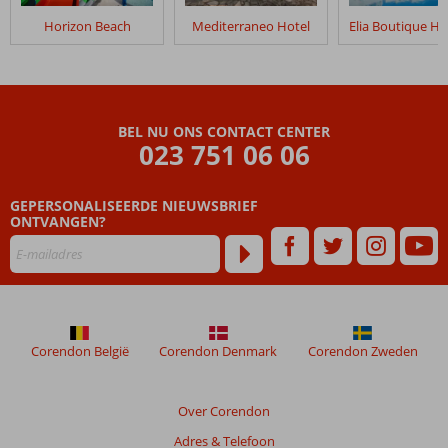
in
Horizon Beach
Mediterraneo Hotel
Semiramis
Village
Beoordelingen
die
BEL NU ONS CONTACT CENTER
ouder
023 751 06 06
zijn
dan
GEPERSONALISEERDE NIEUWSBRIEF
48
ONTVANGEN?
maanden
worden
niet
meer
weergegeven
om
de
Corendon België
Corendon Denmark
Corendon Zweden
relevantie
van
de
Over Corendon
getoonde
Adres & Telefoon
beoordelingen