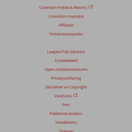
Prijs/kwaliteit
7,9
Wifi kwaliteit
6,1
Corendon Hotels & Resorts
Corendon Inspiratie
Ervaringen
van
Affiliates
onze
klanten
*Actievoorwaarden
Taal
Nederlands (NL) (11)
Laagste Prijs Garantie
Filter
Cookiebeleid
reisgezelschap
Open cookievoorkeuren
Alle
Privacyverklaring
Sorteren
op
Disclaimer en Copyright
datum (nieuw > oud)
Vacatures
Pers
Wilhelmus
8,0
Pakketreis boeken
Nederland
Hotelketens
Met partner
,
Sitemap