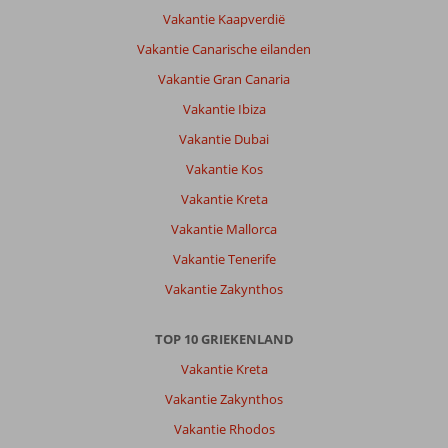
was
Vakantie Kaapverdië
een
Vakantie Canarische eilanden
leuk
hotel
Vakantie Gran Canaria
met
Vakantie Ibiza
zeer
vriendelijk
Vakantie Dubai
personeel
Vakantie Kos
Algemene indruk
8
Eten
9
Vakantie Kreta
Ligging
7
Kamers
8
Vakantie Mallorca
Service
10
Kindvriendelijk
-
Prijs/kwaliteit
8
Wifi kwaliteit
Vakantie Tenerife
6
Vakantie Zakynthos
Anoniem
9,0
TOP 10 GRIEKENLAND
Nederland
Met vrienden
Vakantie Kreta
,
23 april 2026
Vakantie Zakynthos
Vakantie Rhodos
Over