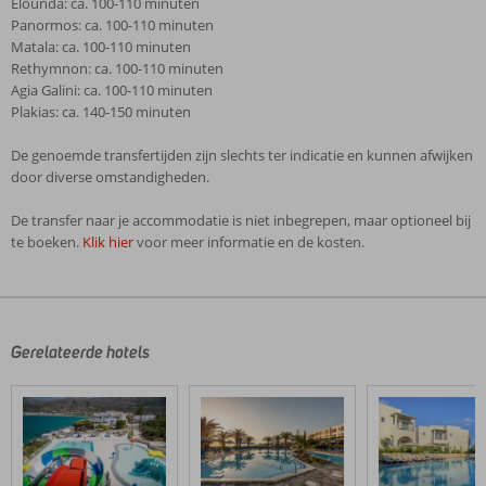
Elounda: ca. 100-110 minuten
Panormos: ca. 100-110 minuten
Matala: ca. 100-110 minuten
Rethymnon: ca. 100-110 minuten
Agia Galini: ca. 100-110 minuten
Plakias: ca. 140-150 minuten
De genoemde transfertijden zijn slechts ter indicatie en kunnen afwijken
door diverse omstandigheden.
De transfer naar je accommodatie is niet inbegrepen, maar optioneel bij
te boeken.
Klik hier
voor meer informatie en de kosten.
De
beoordelingen
zijn
door
Gerelateerde hotels
onze
klanten
geschreven
na
hun
verblijf