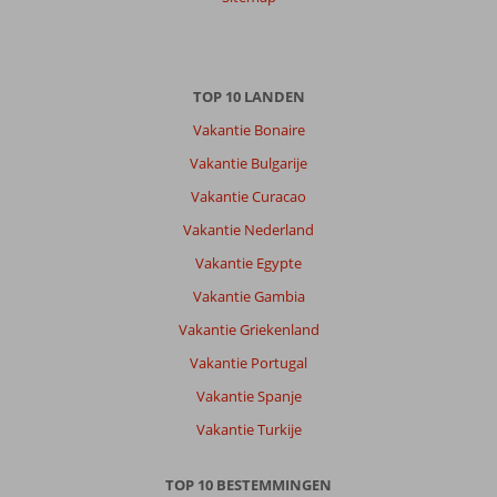
18 mei 2026
Over
TOP 10 LANDEN
Chersonissos:
Vakantie Bonaire
Leuke
plaatst
Vakantie Bulgarije
vooral
Vakantie Curacao
als
je
Vakantie Nederland
excursies
Vakantie Egypte
boekt
niet
Vakantie Gambia
te
Vakantie Griekenland
druk
met
Vakantie Portugal
instappen
Vakantie Spanje
Over
Vakantie Turkije
Semiramis
Village:
TOP 10 BESTEMMINGEN
Serimaris