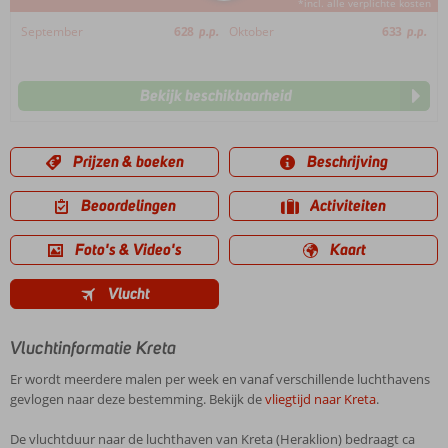
*incl. alle verplichte kosten
September
628
p.p.
Oktober
633
p.p.
Bekijk beschikbaarheid
Prijzen & boeken
Beschrijving
Beoordelingen
Activiteiten
Foto's & Video's
Kaart
Vlucht
Vluchtinformatie Kreta
Er wordt meerdere malen per week en vanaf verschillende luchthavens
gevlogen naar deze bestemming. Bekijk de
vliegtijd naar Kreta
.
De vluchtduur naar de luchthaven van Kreta (Heraklion) bedraagt ca