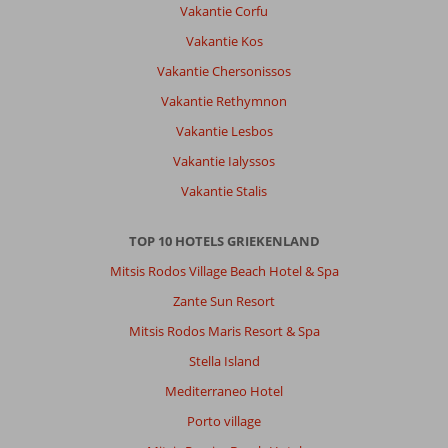
Vakantie Corfu
Chersonissos:
Vakantie Kos
Heerlijk
kunnen
Vakantie Chersonissos
wandelen.
Vakantie Rethymnon
Langs
het
Vakantie Lesbos
strand
Vakantie Ialyssos
is
wel
Vakantie Stalis
een
uitdaging,
TOP 10 HOTELS GRIEKENLAND
maar
als
Mitsis Rodos Village Beach Hotel & Spa
je
Zante Sun Resort
het
een
Mitsis Rodos Maris Resort & Spa
beetje
Stella Island
weet
goed
Mediterraneo Hotel
te
Porto village
doen.
Met