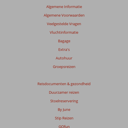
te
Algemene Informatie
garanderen.
Algemene Voorwaarden
Meer
info
Veelgestelde Vragen
over
Vluchtinformatie
onze
beoordelingen.
Bagage
Extra's
Totale
Autohuur
score
Groepsreizen
Gebaseerd
op:
22
Reisdocumenten & gezondheid
beoordelingen
Duurzamer reizen
Stoelreservering
Scoreverdeling
By June
Algemene indruk
7,7
Eten
7,0
Stip Reizen
Ligging
6,7
Kamers
6,8
Service
8,4
Kindvriendelijk
6,3
GOfun