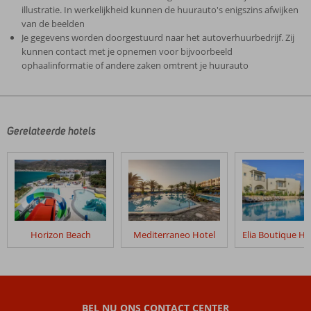
illustratie. In werkelijkheid kunnen de huurauto's enigszins afwijken
van de beelden
Je gegevens worden doorgestuurd naar het autoverhuurbedrijf. Zij
kunnen contact met je opnemen voor bijvoorbeeld
ophaalinformatie of andere zaken omtrent je huurauto
De
beoordelingen
zijn
door
Gerelateerde hotels
onze
klanten
geschreven
na
hun
verblijf
in
Horizon Beach
Mediterraneo Hotel
Fly
&
Go
Sunshine
Village
BEL NU ONS CONTACT CENTER