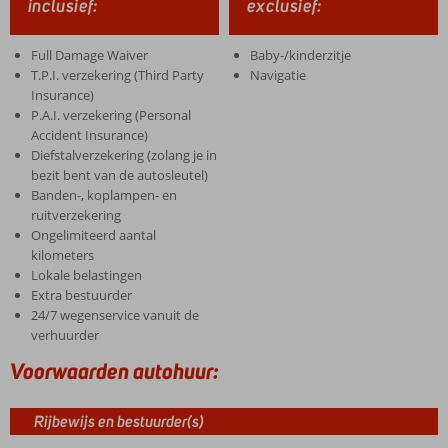
inclusief:
exclusief:
Full Damage Waiver
Baby-/kinderzitje
T.P.I. verzekering (Third Party
Navigatie
Insurance)
P.A.I. verzekering (Personal
Accident Insurance)
Diefstalverzekering (zolang je in
bezit bent van de autosleutel)
Banden-, koplampen- en
ruitverzekering
Ongelimiteerd aantal
kilometers
Lokale belastingen
Extra bestuurder
24/7 wegenservice vanuit de
verhuurder
Voorwaarden autohuur:
Rijbewijs en bestuurder(s)