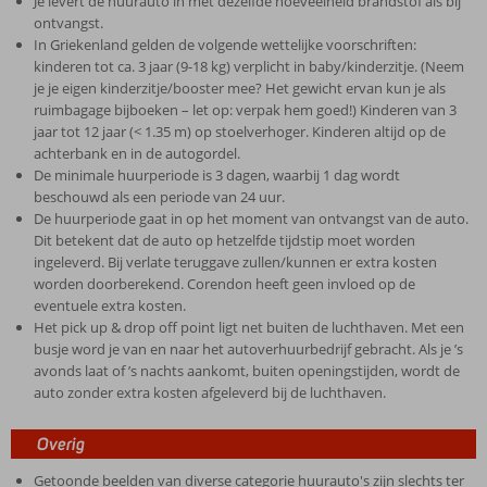
Je levert de huurauto in met dezelfde hoeveelheid brandstof als bij
ontvangst.
In Griekenland gelden de volgende wettelijke voorschriften:
kinderen tot ca. 3 jaar (9-18 kg) verplicht in baby/kinderzitje. (Neem
je je eigen kinderzitje/booster mee? Het gewicht ervan kun je als
ruimbagage bijboeken – let op: verpak hem goed!) Kinderen van 3
jaar tot 12 jaar (< 1.35 m) op stoelverhoger. Kinderen altijd op de
achterbank en in de autogordel.
De minimale huurperiode is 3 dagen, waarbij 1 dag wordt
beschouwd als een periode van 24 uur.
De huurperiode gaat in op het moment van ontvangst van de auto.
Dit betekent dat de auto op hetzelfde tijdstip moet worden
ingeleverd. Bij verlate teruggave zullen/kunnen er extra kosten
worden doorberekend. Corendon heeft geen invloed op de
eventuele extra kosten.
Het pick up & drop off point ligt net buiten de luchthaven. Met een
busje word je van en naar het autoverhuurbedrijf gebracht. Als je ’s
avonds laat of ’s nachts aankomt, buiten openingstijden, wordt de
auto zonder extra kosten afgeleverd bij de luchthaven.
Overig
Getoonde beelden van diverse categorie huurauto's zijn slechts ter