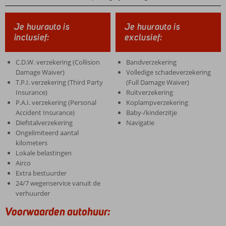
Je huurauto is
Je huurauto is
inclusief:
exclusief:
C.D.W. verzekering (Collision
Bandverzekering
Damage Waiver)
Volledige schadeverzekering
T.P.I. verzekering (Third Party
(Full Damage Waiver)
Insurance)
Ruitverzekering
P.A.I. verzekering (Personal
Koplampverzekering
Accident Insurance)
Baby-/kinderzitje
Diefstalverzekering
Navigatie
Ongelimiteerd aantal
kilometers
Lokale belastingen
Airco
Extra bestuurder
24/7 wegenservice vanuit de
verhuurder
Voorwaarden autohuur: