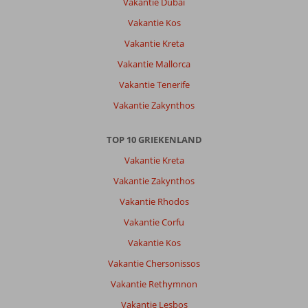
in
Vakantie Dubai
kamer
Vakantie Kos
of
op
Vakantie Kreta
het
Vakantie Mallorca
terras
gemeld
Vakantie Tenerife
bij
Vakantie Zakynthos
receptie
zouden
er
TOP 10 GRIEKENLAND
na
Vakantie Kreta
kijken
en
Vakantie Zakynthos
ze
Vakantie Rhodos
hadden
nooit
Vakantie Corfu
klachten
Vakantie Kos
over
kamer
Vakantie Chersonissos
210.
Vakantie Rethymnon
Ieder
keer
Vakantie Lesbos