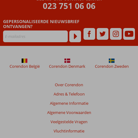
023 751 06 06
Beoordelingen
die
GEPERSONALISEERDE NIEUWSBRIEF
ouder
ONTVANGEN?
zijn
dan
48
maanden
worden
niet
meer
Corendon België
Corendon Denmark
Corendon Zweden
weergegeven
om
de
Over Corendon
relevantie
Adres & Telefoon
van
de
Algemene Informatie
getoonde
Algemene Voorwaarden
beoordelingen
te
Veelgestelde Vragen
garanderen.
Vluchtinformatie
Meer