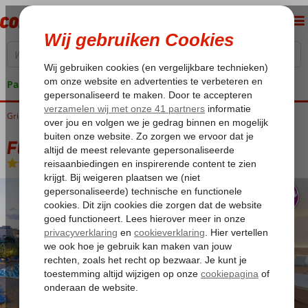
Pakketgarantie
Griekenland
Home
Kreta
Chersonissos
Fly & Go Sunshine Village
Fly & Go Sunshine Village
Logies en ontbijt
-
Hotel