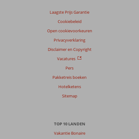
van
onze
klanten
Laagste Prijs Garantie
Taal
Cookiebeleid
Nederlands (NL) (8)
Open cookievoorkeuren
Filter
Privacyverklaring
reisgezelschap
Disclaimer en Copyright
Alle
Vacatures
Sorteren
op
Pers
datum (nieuw > oud)
Pakketreis boeken
Hotelketens
Richard
7,0
Sitemap
Nederland
Met partner
,
09 september 2024
TOP 10 LANDEN
Over
Vakantie Bonaire
Chersonissos: