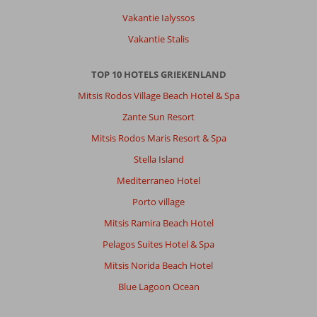
een
Vakantie Ialyssos
smoes
.
Vakantie Stalis
Nooit
opgelost.
TOP 10 HOTELS GRIEKENLAND
Belachelijk
dat
Mitsis Rodos Village Beach Hotel & Spa
je
Zante Sun Resort
voor
een
Mitsis Rodos Maris Resort & Spa
kluis
Stella Island
extra
moet
Mediterraneo Hotel
betalen
Porto village
dat
hoort
Mitsis Ramira Beach Hotel
er
Pelagos Suites Hotel & Spa
gewoon
bij
Mitsis Norida Beach Hotel
in
Blue Lagoon Ocean
te
zitten