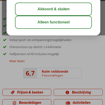
03:30
aug 29°
C
delen
bewaar
Inclusief huurauto
Gelegen op een heuvel met prachtig uitzicht
Gratis shuttleservice naar het strand
Volop sport- en ontspanningsmogelijkheden
Chersonissos op slechts 1,4 kilometer
Halfpension of All Inclusive mogelijk
Meer lezen
6,7
Ruim voldoende
9 beoordelingen
Prijzen & boeken
Beschrijving
Beoordelingen
Activiteiten