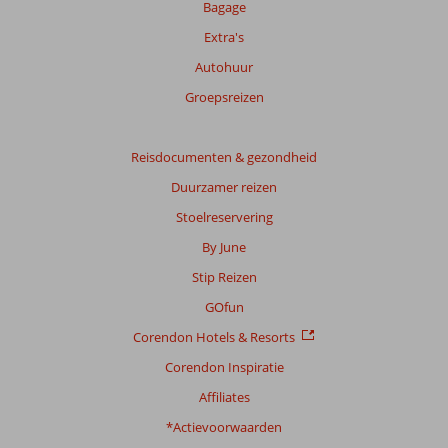
info
Bagage
over
Extra's
onze
beoordelingen.
Autohuur
Groepsreizen
Totale
score
Reisdocumenten & gezondheid
Gebaseerd
Duurzamer reizen
op:
9
Stoelreservering
beoordelingen
By June
Stip Reizen
Scoreverdeling
GOfun
Algemene indruk
6,7
Eten
5,7
Corendon Hotels & Resorts
Ligging
6,4
Kamers
6,3
Service
6,0
Kindvriendelijk
3,0
Corendon Inspiratie
Prijs/kwaliteit
5,8
Wifi kwaliteit
5,3
Affiliates
*Actievoorwaarden
Ervaringen