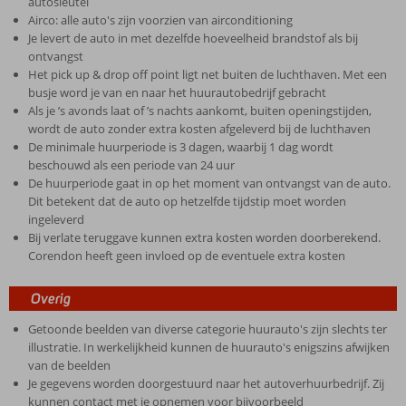
autosleutel
Airco: alle auto's zijn voorzien van airconditioning
Je levert de auto in met dezelfde hoeveelheid brandstof als bij
ontvangst
Het pick up & drop off point ligt net buiten de luchthaven. Met een
busje word je van en naar het huurautobedrijf gebracht
Als je ’s avonds laat of ’s nachts aankomt, buiten openingstijden,
wordt de auto zonder extra kosten afgeleverd bij de luchthaven
De minimale huurperiode is 3 dagen, waarbij 1 dag wordt
beschouwd als een periode van 24 uur
De huurperiode gaat in op het moment van ontvangst van de auto.
Dit betekent dat de auto op hetzelfde tijdstip moet worden
ingeleverd
Bij verlate teruggave kunnen extra kosten worden doorberekend.
Corendon heeft geen invloed op de eventuele extra kosten
Overig
Getoonde beelden van diverse categorie huurauto's zijn slechts ter
illustratie. In werkelijkheid kunnen de huurauto's enigszins afwijken
van de beelden
Je gegevens worden doorgestuurd naar het autoverhuurbedrijf. Zij
kunnen contact met je opnemen voor bijvoorbeeld