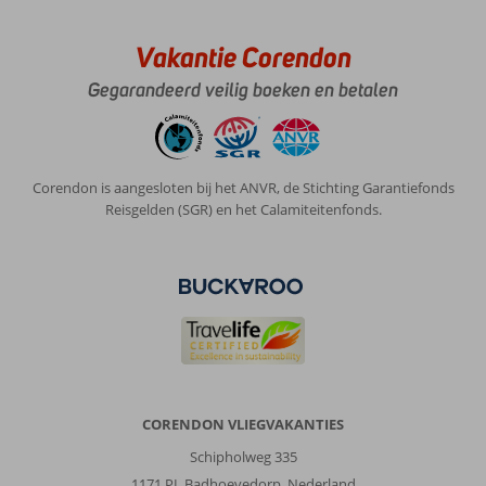
voor
dat
bedrag.
Vakantie Corendon
Erg
Gegarandeerd veilig boeken en betalen
Frans
gerelateerde
bestemming
alle
animatie
Corendon is aangesloten bij het ANVR, de Stichting Garantiefonds
op
Reisgelden (SGR) en het Calamiteitenfonds.
Fransen
gericht.
Algemene indruk
7
Eten
6
Ligging
7
Kamers
7
Service
5
Kindvriendelijk
-
Prijs/kwaliteit
6
Wifi kwaliteit
1
Wouter
CORENDON VLIEGVAKANTIES
5,0
Nederland
Schipholweg 335
Met partner
,
1171 PL Badhoevedorp, Nederland