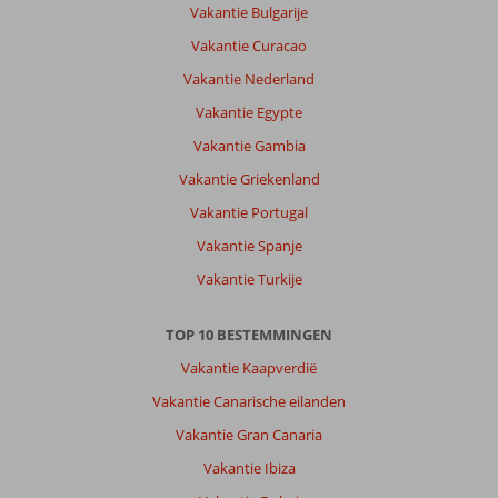
Vakantie Bulgarije
Kreta
Vakantie Curacao
is
een
Vakantie Nederland
mooi
Vakantie Egypte
eiland
voor
Vakantie Gambia
herhaling
Vakantie Griekenland
vatbaar.
Komen
Vakantie Portugal
zeker
Vakantie Spanje
terug.
Vakantie Turkije
Over
Fly
TOP 10 BESTEMMINGEN
&
Go
Vakantie Kaapverdië
Sunshine
Vakantie Canarische eilanden
Village:
Helemaal
Vakantie Gran Canaria
geen
Vakantie Ibiza
wifi