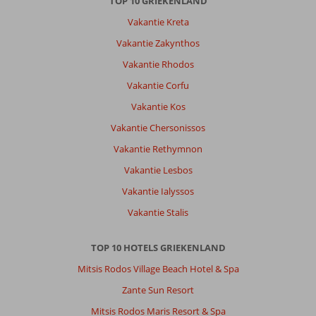
TOP 10 GRIEKENLAND
Vakantie Kreta
Martina
10
Vakantie Zakynthos
Nederland
Met vrienden
,
Vakantie Rhodos
12 september 2025
Vakantie Corfu
Vakantie Kos
Over
Vakantie Chersonissos
Chersonissos:
Vakantie Rethymnon
Ben
graag
Vakantie Lesbos
op
Vakantie Ialyssos
het
strand,geweldige
Vakantie Stalis
Restaurants,
fijne
TOP 10 HOTELS GRIEKENLAND
winkels
en
Mitsis Rodos Village Beach Hotel & Spa
mooie
Zante Sun Resort
boulevard.
Mitsis Rodos Maris Resort & Spa