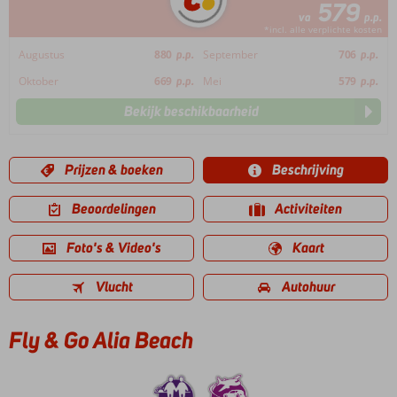
579
va
p.p.
*incl. alle verplichte kosten
Augustus
880
p.p.
September
706
p.p.
Oktober
669
p.p.
Mei
579
p.p.
Bekijk beschikbaarheid
Prijzen & boeken
Beschrijving
Beoordelingen
Activiteiten
Foto's & Video's
Kaart
Vlucht
Autohuur
Fly & Go Alia Beach