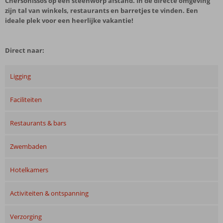
Chersonissos op een steenworp afstand. In de directe omgeving
zijn tal van winkels, restaurants en barretjes te vinden. Een
ideale plek voor een heerlijke vakantie!
Direct naar:
Ligging
Faciliteiten
Restaurants & bars
Zwembaden
Hotelkamers
Activiteiten & ontspanning
Verzorging