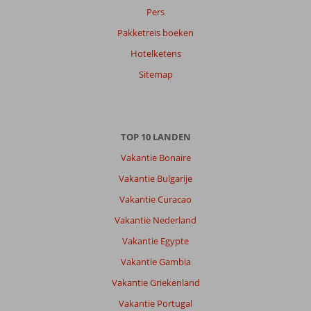
op
Pers
datum (nieuw > oud)
Pakketreis boeken
Hotelketens
Anoniem
10
Sitemap
Nederland
Met partner
,
01 oktober 2025
TOP 10 LANDEN
Over
Vakantie Bonaire
Chersonissos:
Vakantie Bulgarije
Aanrader
Vakantie Curacao
voor
gasten,
Vakantie Nederland
vriendelijk
Vakantie Egypte
personeel
en
Vakantie Gambia
behulpzaam.
Vakantie Griekenland
Over
Vakantie Portugal