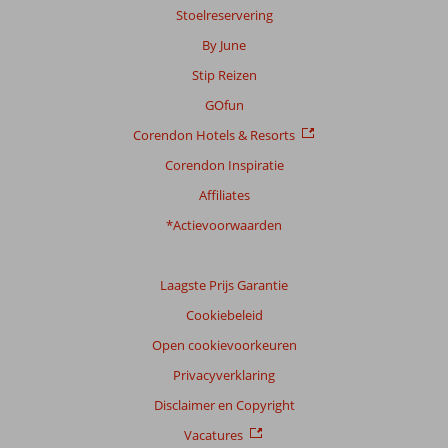
24
Stoelreservering
beoordelingen
By June
Stip Reizen
Scoreverdeling
GOfun
Algemene indruk
8,7
Eten
8,3
Corendon Hotels & Resorts
Ligging
9,4
Kamers
8,4
Service
8,3
Kindvriendelijk
5,0
Corendon Inspiratie
Prijs/kwaliteit
8,0
Wifi kwaliteit
7,2
Affiliates
*Actievoorwaarden
Ervaringen
van
onze
klanten
Laagste Prijs Garantie
Taal
Cookiebeleid
Nederlands (NL) (20)
Open cookievoorkeuren
Filter
Privacyverklaring
reisgezelschap
Disclaimer en Copyright
Alle
Vacatures
Sorteren