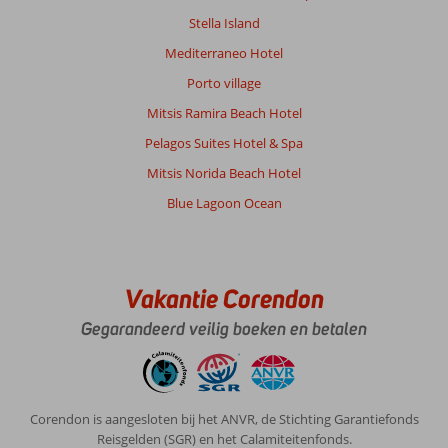
Over
Stella Island
Fly
&
Mediterraneo Hotel
Go
Porto village
Alia
Beach:
Mitsis Ramira Beach Hotel
Erg
Pelagos Suites Hotel & Spa
genoten
van
Mitsis Norida Beach Hotel
Alia
Blue Lagoon Ocean
Beach...gaan
zeker
terug,volgend
jaar.
Goede
Vakantie Corendon
verzorging,
Gegarandeerd veilig boeken en betalen
handdoeken
en
verschonen
van
beddengoed,
Corendon is aangesloten bij het ANVR, de Stichting Garantiefonds
niks
Reisgelden (SGR) en het Calamiteitenfonds.