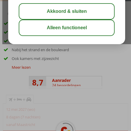
03:30
aug 29°
C
delen
bewaar
Inclusief huurauto
In het hart van Chersonissos
Only Adult; min. leeftijd 18 jaar
Nabij het strand en de boulevard
Ook kamers met zijzeezicht
Meer lezen
8,7
Aanrader
24 beoordelingen
+
+
12 mei 2027 (wo)
8 dagen (7 nachten)
vanaf Maastricht