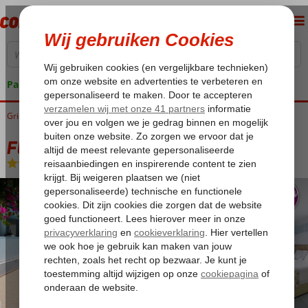
Pakketgarantie
Griekenland
Home
Kreta
Chersonissos
Fly & Go Alia Beach
Fly & Go Alia Beach
Logies en ontbijt
-
Hotel