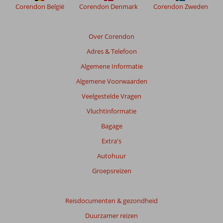
meer
Corendon België
Corendon Denmark
Corendon Zweden
weergegeven
om
de
Over Corendon
relevantie
Adres & Telefoon
van
de
Algemene Informatie
getoonde
Algemene Voorwaarden
beoordelingen
te
Veelgestelde Vragen
garanderen.
Vluchtinformatie
Meer
info
Bagage
over
Extra's
onze
beoordelingen.
Autohuur
Groepsreizen
Totale
score
Reisdocumenten & gezondheid
Gebaseerd
Duurzamer reizen
op: