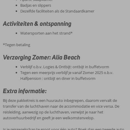
Badjas en slippers
Dezelfde faciliteiten als de Standaardkamer
Activiteiten & ontspanning
Watersporten aan het strand*
*Tegen betaling
Verzorging Zomer: Alia Beach
Verblijf o.b.v. Logies & Ontbijt: ontbijt in buffetvorm
Tegen een meerprijs verblijf je vanaf Zomer 2025 o.b.v.
Halfpension : ontbijt en diner in buffetvorm
Extra informatie:
Bij deze pakketreis is een huurauto inbegrepen, daarom vervalt de
transfer van de luchthaven naar de accommodatie en vice versa. De
reisleiding, aanwezig op de luchthaven, verwijst je naar het
autoverhuurbedrijf en geeft je een welkomstenvelop.
Is je reisgezelschap te groot voor één auto? Boek dan een tweede auto