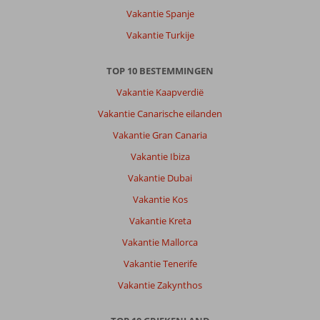
Fly
Vakantie Spanje
&
Go
Vakantie Turkije
Alia
Beach:
TOP 10 BESTEMMINGEN
Ligging
geweldig,
Vakantie Kaapverdië
mooi
Vakantie Canarische eilanden
uitzicht
,
Vakantie Gran Canaria
ontbijt
Vakantie Ibiza
aan
zee.
Vakantie Dubai
Heerlijk
Vakantie Kos
dineren.
Prima
Vakantie Kreta
schoonmaak.
Vakantie Mallorca
Algemene indruk
10
Eten
10
Vakantie Tenerife
Ligging
10
Kamers
10
Vakantie Zakynthos
Service
10
Kindvriendelijk
-
Prijs/kwaliteit
10
Wifi kwaliteit
7