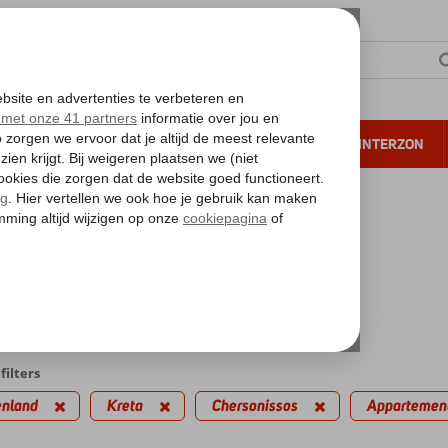
NTIE
VERRE REIZEN
ALL INCLUSIVE
WINTERZON
 annuleren*
kantie reizen
onissos
artement
iedingen
filters
enland
Kreta
Chersonissos
Appartemen