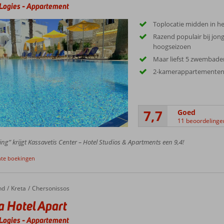
Logies
-
Appartement
Toplocatie midden in h
Razend populair bij jon
hoogseizoen
Maar liefst 5 zwembade
2-kamerappartementen 
7,7
Goed
11 beoordelinge
ing” krijgt Kassavetis Center – Hotel Studios & Apartments een 9,4!
nte boekingen
nd
Kreta
Chersonissos
a Hotel Apart
Logies
-
Appartement