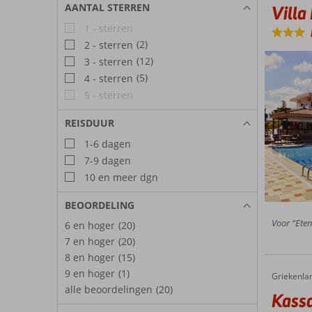
AANTAL STERREN
Villa
1 - sterren
(2)
2 - sterren
(12)
3 - sterren
(5)
4 - sterren
5 - sterren
REISDUUR
1-6 dagen
7-9 dagen
10 en meer dgn
BEOORDELING
Voor “Eten”
6 en hoger
(20)
7 en hoger
(20)
8 en hoger
(15)
9 en hoger
(1)
Griekenla
Kassavetis Center – Hotel Studios & Apartments
Home
alle beoordelingen
(20)
Kassa