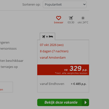
Sorteren op:
bewaar
03:30
okt 24°
C
+
ongeren
07 okt 2026 (wo)
Chersonissos
8 dagen (7 nachten)
vanaf Amsterdam
ten beschikbaar
329
 terrasjes op
va
p.p.
*incl. alle verplichte kosten
vanaf Eindhoven
+ € 485
p.p.
en
Bekijk deze vakantie