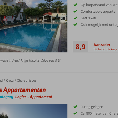
Op loopafstand van Wat
Comfortabele apparte
Gratis wifi
Ook mogelijk met ontbi
8,9
Aanrader
58 beoordelinge
mene indruk” krijgt Nikolas Villas een 8,9!
nd
Kreta
Chersonissos
s Appartementen
category
Logies
-
Appartement
Rustig gelegen
Ca. 800 meter van Cher