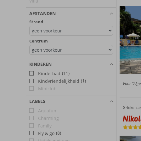
Villa
AFSTANDEN
Strand
Centrum
KINDEREN
(11)
Kinderbad
(1)
Kindvriendelijkheid
Voor “Alge
Miniclub
LABELS
Griekenla
Nikolas 
Home
Aquafun
Nikol
Charming
Family
(8)
Fly & go
Hotels met een