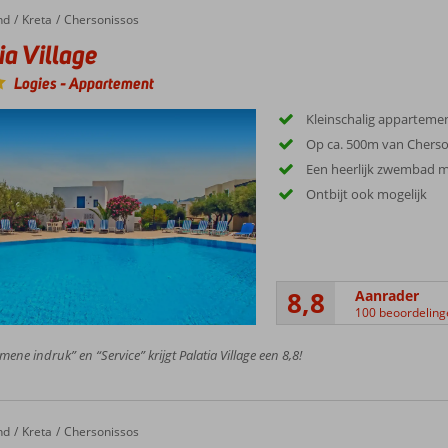
nd
Kreta
Chersonissos
ia Village
Logies
-
Appartement
Kleinschalig appartem
Op ca. 500m van Cherso
Een heerlijk zwembad m
Ontbijt ook mogelijk
8,8
Aanrader
100 beoordeling
mene indruk” en “Service” krijgt Palatia Village een 8,8!
nd
Kreta
Chersonissos