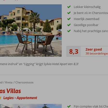
Lekker kleinschalig
Je bent zó in Chersoniss
Heerlijk zwembad
Gezellige poolbar
Nabij het prachtige zan
8,3
Zeer goed
38 beoordelinge
mene indruk” en “Ligging” krijgt Sylvia Hotel Apart een 8,3!
nd
Villas
Kreta
Chersonissos
as Villas
Logies
-
Appartement
Fijn complex vlak bij C