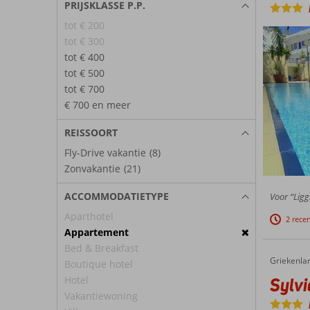
PRIJSKLASSE P.P.
tot € 200
tot € 300
tot € 400
tot € 500
tot € 700
€ 700 en meer
REISSOORT
Fly-Drive vakantie
(8)
Zonvakantie
(21)
ACCOMMODATIETYPE
Voor “Ligg
Aparthotel
2 rece
Appartement
Bed & Breakfast
Griekenla
Sylvia Hotel Apart
Home
Boutique hotel
Hotel
Sylvi
Vakantiewoning