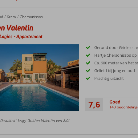
nd
Valentin
Kreta
Chersonissos
n Valentin
Logies
-
Appartement
Gerund door Griekse fam
Hartje Chersonissos op 
Ca. 600 meter van het s
Geliefd bij jong en oud
Prachtig uitzicht
7,6
Goed
143 beoordeling
/kwaliteit” krijgt Golden Valentin een 8,0!