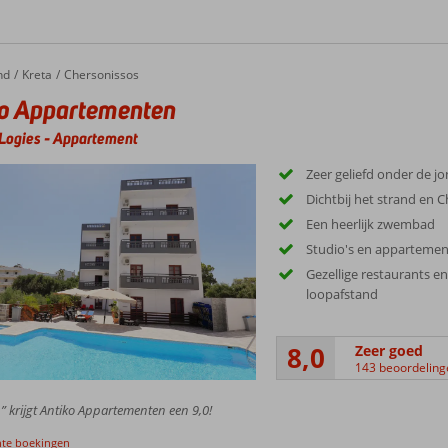
nd
Kreta
Chersonissos
o Appartementen
Logies
-
Appartement
Zeer geliefd onder de j
Dichtbij het strand en 
Een heerlijk zwembad
Studio's en appartemen
Gezellige restaurants en
loopafstand
8,0
Zeer goed
143 beoordeling
” krijgt Antiko Appartementen een 9,0!
nte boekingen