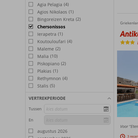
(4)
Agia Pelagia
(1)
Agios Nikolaos
(2)
Bingoreizen Kreta
Griekenla
Antiko Appartementen
Home
Chersonissos
Antik
(1)
Ierapetra
(4)
Koutouloufari
(2)
Maleme
(10)
Malia
(2)
Piskopiano
(1)
Plakias
(4)
Rethymnon
(5)
Stalis
VERTREKPERIODE
Tussen
En
Voor “Eten
augustus 2026
3 rece