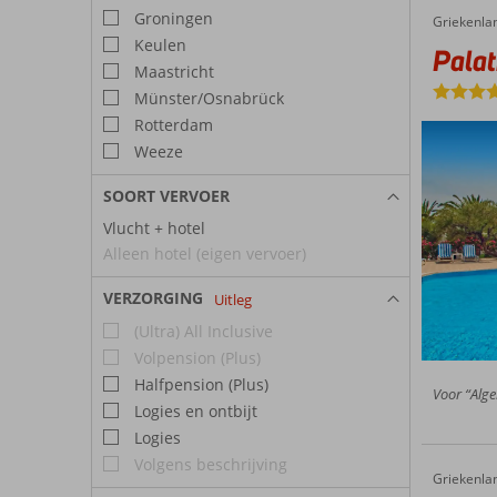
Groningen
Griekenla
Palatia Village
Home
Keulen
Palat
Maastricht
Münster/Osnabrück
Rotterdam
Weeze
SOORT VERVOER
Vlucht + hotel
Alleen hotel (eigen vervoer)
VERZORGING
Uitleg
(Ultra) All Inclusive
Volpension (Plus)
Halfpension (Plus)
Voor “Alge
Logies en ontbijt
Logies
Volgens beschrijving
Griekenla
Villa Myrto
Home