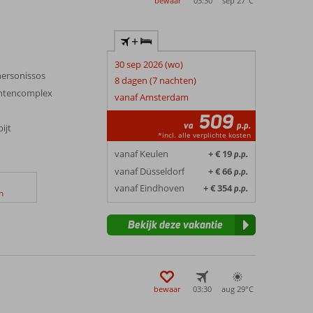
bewaar
03:30
sep 27°
C
+
30 sep 2026 (wo)
Chersonissos
8 dagen (7 nachten)
entencomplex
vanaf Amsterdam
509
va
p.p.
ijt
*incl. alle verplichte kosten
vanaf Keulen
+ € 19
p.p.
vanaf Düsseldorf
+ € 66
p.p.
vanaf Eindhoven
+ € 354
p.p.
n
Bekijk deze vakantie
bewaar
03:30
aug 29°
C