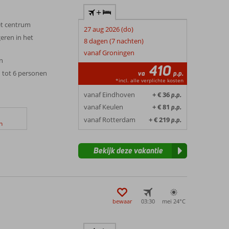
+
et centrum
27 aug 2026 (do)
geren in het
8 dagen (7 nachten)
vanaf Groningen
n
410
tot 6 personen
va
p.p.
*incl. alle verplichte kosten
vanaf Eindhoven
+ € 36
p.p.
vanaf Keulen
+ € 81
p.p.
vanaf Rotterdam
+ € 219
p.p.
n
Bekijk deze vakantie
bewaar
03:30
mei 24°
C