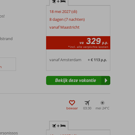
+
18 mei 2027 (di)
os!
8 dagen (7 nachten)
vanaf Maastricht
329
dstrand
va
p.p.
*incl. alle verplichte kosten
vanaf Amsterdam
+ € 113
p.p.
n
Bekijk deze vakantie
bewaar
03:30
mei 24°
C
+
hersonissos