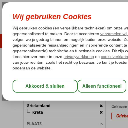
LAST MINUTE
ZOMER 2026
ZONVAKA
Pakketgarantie
Laagsteprijsgarantie*
Gratis
REISGEZELSCHAP
Home
Va
Kamer 1:
2 Personen
Chers
met App
Wijzig Reisgezelschap
21 aanb
BESTEMMING
Griekenland
Gekozen 
Kreta
Griek
PLAATS