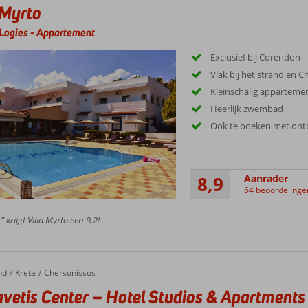
 Myrto
Logies
-
Appartement
Exclusief bij Corendon
Vlak bij het strand en 
Kleinschalig appartem
Heerlijk zwembad
Ook te boeken met ontb
8,9
Aanrader
64 beoordelinge
 krijgt Villa Myrto een 9,2!
nd
Kreta
Chersonissos
vetis Center – Hotel Studios & Apartments