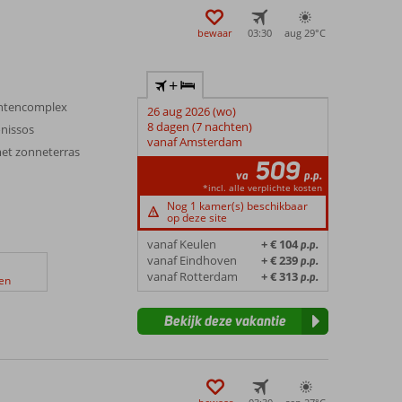
bewaar
03:30
aug 29°
C
+
entencomplex
26 aug 2026 (wo)
8 dagen (7 nachten)
nissos
vanaf Amsterdam
et zonneterras
509
va
p.p.
*incl. alle verplichte kosten
Nog 1 kamer(s) beschikbaar
op deze site
vanaf Keulen
+ € 104
p.p.
vanaf Eindhoven
+ € 239
p.p.
vanaf Rotterdam
+ € 313
p.p.
en
Bekijk deze vakantie