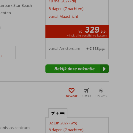
18 mei 2027 (di)
erpark Star Beach
8 dagen (7 nachten)
menten
vanaf Maastricht
329
jt
va
p.p.
*incl. alle verplichte kosten
vanaf Amsterdam
+ € 113
p.p.
n
Bekijk deze vakantie
bewaar
03:30
jun 28°
C
+
02 jun 2027 (wo)
sonissos centrum
8 dagen (7 nachten)