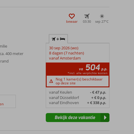
bewaar
03:30
sep 27°
C
+
ilie
30 sep 2026 (wo)
8 dagen (7 nachten)
ca. 400 meter
vanaf Amsterdam
trand
504
va
p.p.
*incl. alle verplichte kosten
Nog 1 kamer(s) beschikbaar
op deze site
vanaf Keulen
- € 47
p.p.
vanaf Düsseldorf
+ € 0
p.p.
vanaf Eindhoven
+ € 338
p.p.
en
Bekijk deze vakantie