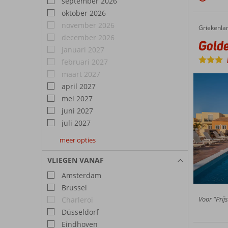
september 2026
oktober 2026
november 2026
Griekenla
Golden 
Home
december 2026
Golde
januari 2027
februari 2027
maart 2027
april 2027
mei 2027
juni 2027
juli 2027
meer opties
augustus
september
oktober
2027
2027
2027
VLIEGEN VANAF
Amsterdam
Brussel
Voor “Prijs
Charleroi
Düsseldorf
Eindhoven