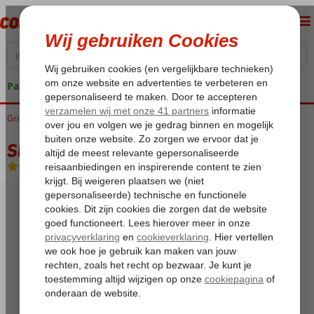
Pakketgarantie
Griekenland
Home
Kreta
Analipsis
Stella Palace
Stella Palace
All Inclusive
-
Hotel