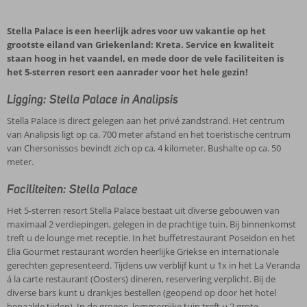
Stella Palace is een heerlijk adres voor uw vakantie op het
grootste eiland van Griekenland: Kreta. Service en kwaliteit
staan hoog in het vaandel, en mede door de vele faciliteiten is
het 5-sterren resort een aanrader voor het hele gezin!
Ligging: Stella Palace in Analipsis
Stella Palace is direct gelegen aan het privé zandstrand. Het centrum
van Analipsis ligt op ca. 700 meter afstand en het toeristische centrum
van Chersonissos bevindt zich op ca. 4 kilometer. Bushalte op ca. 50
meter.
Faciliteiten: Stella Palace
Het 5-sterren resort Stella Palace bestaat uit diverse gebouwen van
maximaal 2 verdiepingen, gelegen in de prachtige tuin. Bij binnenkomst
treft u de lounge met receptie. In het buffetrestaurant Poseidon en het
Elia Gourmet restaurant worden heerlijke Griekse en internationale
gerechten gepresenteerd. Tijdens uw verblijf kunt u 1x in het La Veranda
á la carte restaurant (Oosters) dineren, reservering verplicht. Bij de
diverse bars kunt u drankjes bestellen (geopend op door het hotel
bepaalde tijden). In de groene, lommerrijke tuin treft u 2 grote