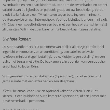
zwembaden en een apart kinderbad. Rondom de zwembaden en op het
strand staan de ligbedjes en parasols gratis tot uw beschikking. Verder
biedt Stella Palace u een TV ruimte en tegen betaling een minimarkt,
doktersservice en een internethoek. Voor de kleintjes is er een mini-club
(4-12 jaar), een speeltuintje en een bad met een heus piratenschip met 2
glijbaantjes. Wifi in de openbare ruimte beschikbaar (tegen betaling).
Uw hotelkamer:
De standaardkamers (1-3 personen) van Stella Palace zijn comfortabel
ingericht en voorzien van airconditioning, een satelliet televisie,
telefoon, minibar (tegen betaling), radio, kluisje (tegen betaling) en een
balkon of terras met zitje. De badkamers zijn voorzien van een douche
en/of bad, toilet en föhn.
Voor gezinnen zijn er familiekamers (4 personen), deze bestaan uit 1
grote ruimte met een extra bed en een slaapbank.
Kiest u helemaal voor luxe en optimaal vakantie vieren? Dan kunt u
kiezen uit een bubbelbad Suite kamer (2-3 personen) of een kamer met
privé zwembad (2 personen).