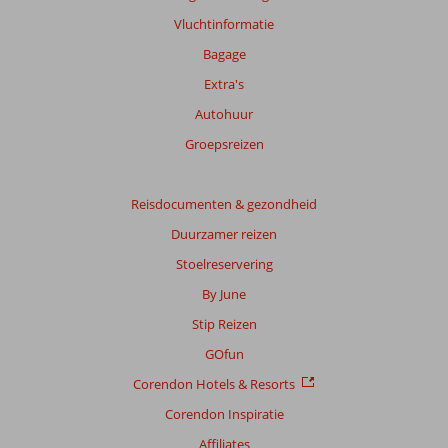
over
Vluchtinformatie
onze
beoordelingen.
Bagage
Extra's
Autohuur
Groepsreizen
Reisdocumenten & gezondheid
Duurzamer reizen
Stoelreservering
By June
Stip Reizen
GOfun
Corendon Hotels & Resorts
Corendon Inspiratie
Affiliates