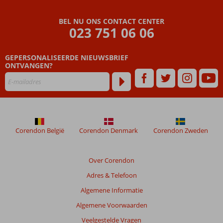
Beoordelingen
die
BEL NU ONS CONTACT CENTER
ouder
023 751 06 06
zijn
dan
GEPERSONALISEERDE NIEUWSBRIEF
48
ONTVANGEN?
maanden
worden
niet
meer
weergegeven
om
de
Corendon België
Corendon Denmark
Corendon Zweden
relevantie
van
de
Over Corendon
getoonde
Adres & Telefoon
beoordelingen
te
Algemene Informatie
garanderen.
Algemene Voorwaarden
Meer
info
Veelgestelde Vragen