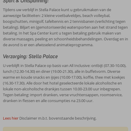
Sport & Ontspanning:
Tijdens uw verblijf in Stella Palace kunt u gebruikmaken van de
aanwezige faciliteiten: 2 kleine voetbalveldjes, beach volleybal,
boogschutten, minigolf, tafeltennis en 2 tennisbanen (verlichting tegen
betaling). Biljart en (gemotoriseerde) watersporten aan het strand tegen
betaling. In het Spa Center kunt u tegen betaling gebruik maken van
diverse massages, peeling en schoonheidsbehandelingen. Overdag en in
de avond is er een afwisselend animatieprogramma.
Verzorging: Stella Palace
U verblijft in Stella Palace op basis van All Inclusive: ontbijt (07.30-10.00),
lunch (12.30-14.30) en diner (19.00-21.30), alle in buffetvorm. Diverse
warme en koude snacks en ijsjes (10.00-17.00), koffie, thee met koekjes
(16.30-17.30). Alle door het hotel geselecteerde lokale alcoholische en
lokale non-alcoholische drankjes tussen 10.00-23.00 uur inbegrepen.
Tegen betaling: import dranken, verse vruchtensappen, roomservice,
dranken in flessen en alle consumpties na 23.00 uur.
Lees hier
Disclaimer m.b.t. bovenstaande beschrijving.