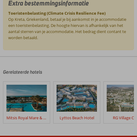
Extra bestemmingsinformatie
Toeristenbelasting (Climate Crisis Resilience Fee)
Op Kreta, Griekenland, betaal je bij aankomst in je accommodatie
een toeristenbelasting. De hoogte hiervan is afhankelijk van het
aantal sterren van je accommodatie. Het bedrag dient contant te
worden betaald.
De
beoordelingen
zijn
door
Gerelateerde hotels
onze
klanten
geschreven
na
hun
verblijf
in
Mitsis Royal Mare & Thalasso Resort
Lyttos Beach Hotel
RG Village Cr
Stella
Palace