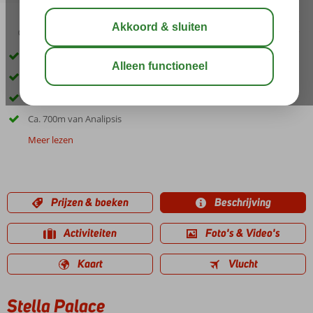
03:30
aug 29°
C
delen
bewaar
Eigen privé zandstrand
Zwembad met piratenschip en 2 glijbaantjes
Mini-club en speeltuintje voor de kids
Ca. 700m van Analipsis
Meer lezen
Prijzen & boeken
Beschrijving
Activiteiten
Foto's & Video's
Kaart
Vlucht
Stella Palace