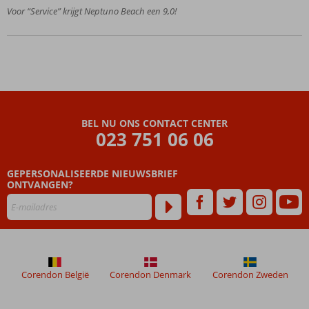
Voor “Service” krijgt Neptuno Beach een 9,0!
voor jong
en oud
BEL NU ONS CONTACT CENTER
023 751 06 06
GEPERSONALISEERDE NIEUWSBRIEF
ONTVANGEN?
Corendon België
Corendon Denmark
Corendon Zweden