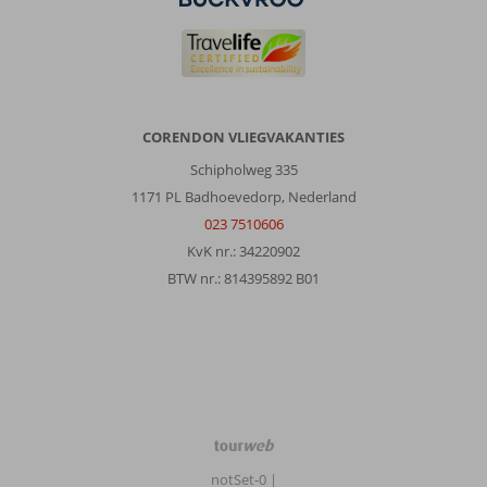
CORENDON VLIEGVAKANTIES
Schipholweg 335
1171 PL Badhoevedorp, Nederland
023 7510606
KvK nr.: 34220902
BTW nr.: 814395892 B01
TourWeb
©
notSet-0
|