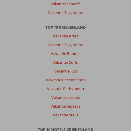
&
Vakantie Tenerife
Go
Vakantie Zakynthos
Out
of
the
TOP 10 GRIEKENLAND
Blue
Vakantie Kreta
Resort
:
Vakantie Zakynthos
Hotel
Vakantie Rhodos
is
meer
Vakantie Corfu
dan
Vakantie Kos
prima.
In
Vakantie Chersonissos
de
Vakantie Rethymnon
eerste
kamer
Vakantie Lesbos
hadden
Vakantie Ialyssos
we
een
Vakantie Stalis
tweepersoonsbed
van
TOP 10 HOTELS GRIEKENLAND