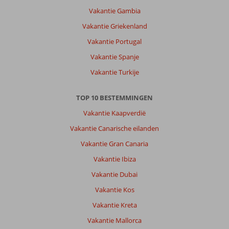
strand
Vakantie Gambia
en
Vakantie Griekenland
de
zee
Vakantie Portugal
waren
Vakantie Spanje
heerlijk.
In
Vakantie Turkije
het
dorpje
TOP 10 BESTEMMINGEN
is
weinig
Vakantie Kaapverdië
te
Vakantie Canarische eilanden
beleven
maar
Vakantie Gran Canaria
het
Vakantie Ibiza
loopt
wel
Vakantie Dubai
lekker
Vakantie Kos
weg.
Vakantie Kreta
Over
Vakantie Mallorca
Fly