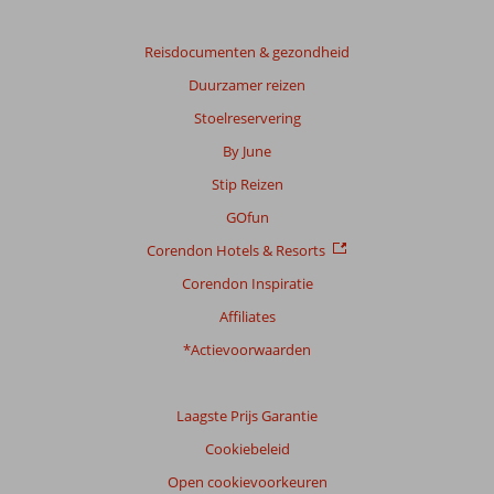
beoordelingen.
Reisdocumenten & gezondheid
Totale
Duurzamer reizen
score
Stoelreservering
Gebaseerd
By June
op:
373
Stip Reizen
beoordelingen
GOfun
Corendon Hotels & Resorts
Scoreverdeling
Corendon Inspiratie
Algemene indruk
8,0
Eten
8,1
Affiliates
Ligging
8,3
Kamers
7,1
Service
8,2
Kindvriendelijk
6,8
*Actievoorwaarden
Prijs/kwaliteit
7,6
Wifi kwaliteit
7,9
Laagste Prijs Garantie
Ervaringen
van
Cookiebeleid
onze
klanten
Open cookievoorkeuren