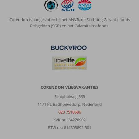
receptie
om
vroegen.
Corendon is aangesloten bij het ANVR, de Stichting Garantiefonds
Reisgelden (SGR) en het Calamiteitenfonds.
Algemene indruk
10
Eten
10
Ligging
10
Kamers
9
Service
10
Kindvriendelijk
-
Prijs/kwaliteit
9
Wifi kwaliteit
10
Anoniem
8,0
Nederland
Met partner
,
CORENDON VLIEGVAKANTIES
24 oktober 2025
Schipholweg 335
1171 PL Badhoevedorp, Nederland
Over
023 7510606
Agia
Pelagia:
KvK nr.: 34220902
Agia
BTW nr.: 814395892 B01
Pelagia