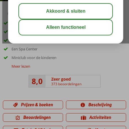
03:30
aug 29°
C
delen
bewaar
Inclusief huurauto
Direct aan het strand
Zwembad met glijbanen
Een Spa Center
Miniclub voor de kinderen
Meer lezen
8,0
Zeer goed
373 beoordelingen
Prijzen & boeken
Beschrijving
Beoordelingen
Activiteiten