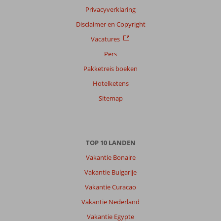
Taal
Privacyverklaring
Nederlands (NL) (233)
Disclaimer en Copyright
Filter
Vacatures
reisgezelschap
Pers
Alle
Pakketreis boeken
Sorteren
op
Hotelketens
datum (nieuw > oud)
Sitemap
Roel
10
Nederland
TOP 10 LANDEN
Met partner
,
24 oktober 2025
Vakantie Bonaire
Vakantie Bulgarije
Over
Vakantie Curacao
Agia
Vakantie Nederland
Pelagia:
Vakantie Egypte
Het