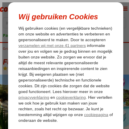
Pakketgarantie
Griekenland
Home
Kreta
Agia Pelagia
Fly & Go Out of the Blue Resort
Fly & Go Out of the Blue Resort
All Inclusive
-
Hotel