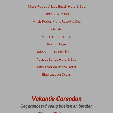
120
cm
Mitsis Rodos Village Beach Hotel & Spa
x
Zante Sun Resort
190
cm
Mitsis Rodos Maris Resort & Spa
(smal
Stella Island
en
kort).
Mediterraneo Hotel
Omgeboekt
Porto village
naar
een
Mitsis Ramira Beach Hotel
kamer
Pelagos Suites Hotel & Spa
met
een
Mitsis Norida Beach Hotel
reusachtig
Blue Lagoon Ocean
groot
bed.
Prima
geregeld
toen
Vakantie Corendon
we
Gegarandeerd veilig boeken en betalen
er
bij