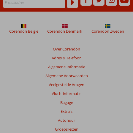
die
ouder
zijn
dan
48
maanden
Corendon België
Corendon Denmark
Corendon Zweden
worden
niet
meer
Over Corendon
weergegeven
Adres & Telefoon
om
de
Algemene Informatie
relevantie
Algemene Voorwaarden
van
de
Veelgestelde Vragen
getoonde
Vluchtinformatie
beoordelingen
te
Bagage
garanderen.
Extra's
Meer
info
Autohuur
over
Groepsreizen
onze