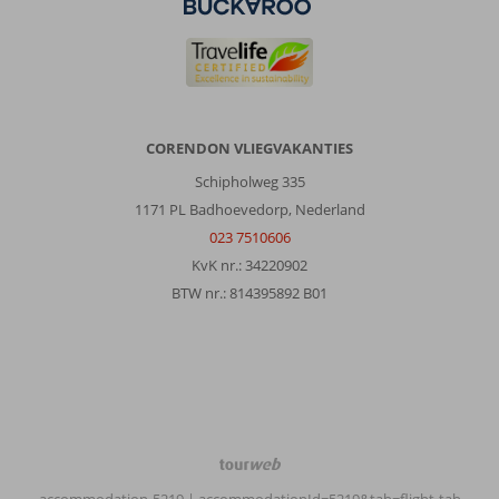
CORENDON VLIEGVAKANTIES
Schipholweg 335
1171 PL Badhoevedorp, Nederland
023 7510606
KvK nr.: 34220902
BTW nr.: 814395892 B01
TourWeb
©