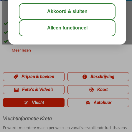
03:30
aug 29°
C
delen
bewaar
Inclusief huurauto
U verblijft op basis van Logies & Ontbijt
Vlakbij het pittoreske dorpje Agia Galini
Meer lezen
Prijzen & boeken
Beschrijving
Foto's & Video's
Kaart
Vlucht
Autohuur
Vluchtinformatie Kreta
Er wordt meerdere malen per week en vanaf verschillende luchthavens