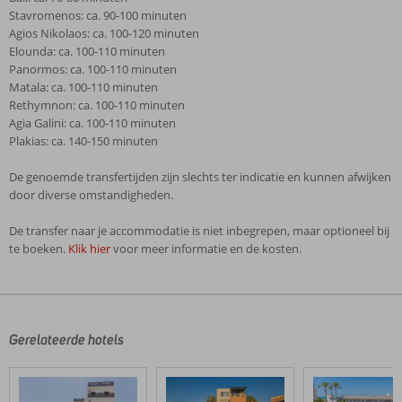
Stavromenos: ca. 90-100 minuten
Agios Nikolaos: ca. 100-120 minuten
Elounda: ca. 100-110 minuten
Panormos: ca. 100-110 minuten
Matala: ca. 100-110 minuten
Rethymnon: ca. 100-110 minuten
Agia Galini: ca. 100-110 minuten
Plakias: ca. 140-150 minuten
De genoemde transfertijden zijn slechts ter indicatie en kunnen afwijken
door diverse omstandigheden.
De transfer naar je accommodatie is niet inbegrepen, maar optioneel bij
te boeken.
Klik hier
voor meer informatie en de kosten.
De
beoordelingen
zijn
door
Gerelateerde hotels
onze
klanten
geschreven