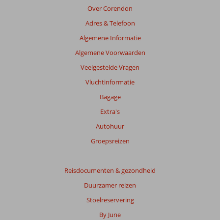
de
Over Corendon
relevantie
Adres & Telefoon
van
de
Algemene Informatie
getoonde
Algemene Voorwaarden
beoordelingen
te
Veelgestelde Vragen
garanderen.
Vluchtinformatie
Meer
info
Bagage
over
Extra's
onze
beoordelingen.
Autohuur
Groepsreizen
Reisdocumenten & gezondheid
Duurzamer reizen
Stoelreservering
By June