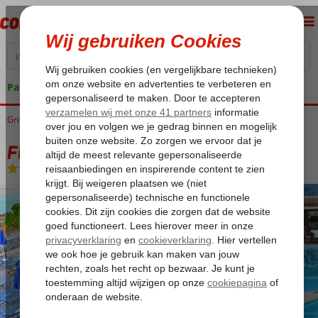
Pakketgarantie
Griekenland
Home
Kreta
Agia Galini
Fly & Go Areti Hotel
Fly & Go Areti Hotel
Auto Categorie A
-
Hotel