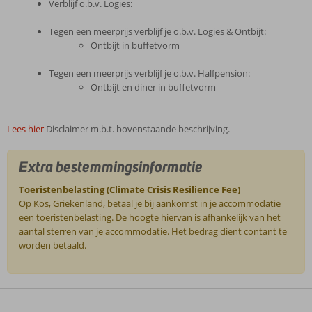
Verblijf o.b.v. Logies:
Tegen een meerprijs verblijf je o.b.v. Logies & Ontbijt:
Ontbijt in buffetvorm
Tegen een meerprijs verblijf je o.b.v. Halfpension:
Ontbijt en diner in buffetvorm
Lees hier
Disclaimer m.b.t. bovenstaande beschrijving.
Extra bestemmingsinformatie
Toeristenbelasting (Climate Crisis Resilience Fee)
Op Kos, Griekenland, betaal je bij aankomst in je accommodatie
een toeristenbelasting. De hoogte hiervan is afhankelijk van het
aantal sterren van je accommodatie. Het bedrag dient contant te
worden betaald.
De
beoordelingen
zijn