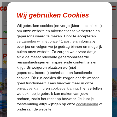
Pakketgarantie
Griekenland
Home
Kos
Kos-Stad
Philippion Hotel
Philippion Hotel
Logies
-
Aparthotel