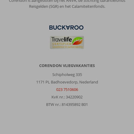
Corendon is aangesloten bij het ANVR, de Stichting Garantiefonds
Reisgelden (SGR) en het Calamiteitenfonds.
CORENDON VLIEGVAKANTIES
Schipholweg 335
1171 PL Badhoevedorp, Nederland
023 7510606
KvK nr.: 34220902
BTW nr.: 814395892 B01