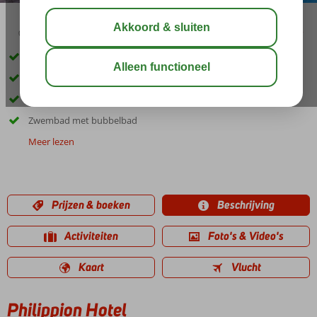
03:45
00:30
aug 32°
C
delen
bewaar
Gelegen in Kos-Stad
Op ca. 200 m van het strand
Fris en kleurrijk ingericht
Zwembad met bubbelbad
Meer lezen
Prijzen & boeken
Beschrijving
Activiteiten
Foto's & Video's
Kaart
Vlucht
Philippion Hotel