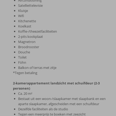
Airconditioning
Satelliettelevisie
Kluisje
Wifi
Kitchenette
Koelkast
Koffie-/theezetfaciliteiten
2-pits kookplaat
Magnetron
Broodrooster
Douche
Toilet
Föhn
Balkon of terras met zitje
*Tegen betaling
2-kamerappartement landzicht met schuifdeur (2-3
personen)
Ca. 20 m²
Bestaat uit een woon-/slaapkamer met slaapbank en een
aparte slaapkamer, afgescheiden met een schuifdeur
Dezelfde faciliteiten als de studio
Tegen een meerprijs te boeken met zeezicht