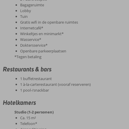
Bagageruimte
Lobby
Tuin
Gratis wifi in de openbare ruimtes
Internetcafé*
Winkeltjes en minimarkt*
Wasservice*
Doktersservice*
Openbare parkeerplaatsen
*Tegen betaling
Restaurants & bars
1 buffetrestaurant
1 à-la-carterestaurant (vooraf reserveren)
1 pool-/snackbar
Hotelkamers
Studio (1-2 personen)
Ca. 15 m²
Telefoon*