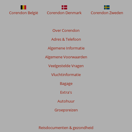
om
de
Corendon België
Corendon Denmark
Corendon Zweden
relevantie
van
de
Over Corendon
getoonde
Adres & Telefoon
beoordelingen
te
Algemene Informatie
garanderen.
Algemene Voorwaarden
Meer
info
Veelgestelde Vragen
over
Vluchtinformatie
onze
beoordelingen.
Bagage
Extra's
Autohuur
Groepsreizen
Reisdocumenten & gezondheid