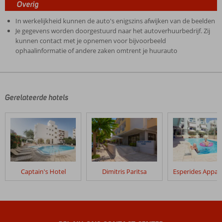
Overig
In werkelijkheid kunnen de auto's enigszins afwijken van de beelden
Je gegevens worden doorgestuurd naar het autoverhuurbedrijf. Zij
kunnen contact met je opnemen voor bijvoorbeeld
ophaalinformatie of andere zaken omtrent je huurauto
De
beoordelingen
zijn
door
Gerelateerde hotels
onze
klanten
geschreven
na
hun
verblijf
in
Captain's Hotel
Dimitris Paritsa
Fly
&
Go
Leonidas
Hotel