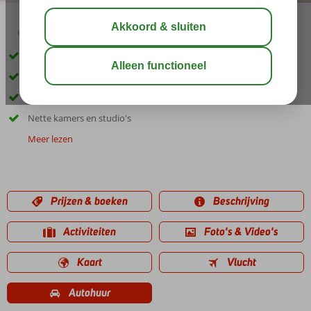
03:45
00:30
aug 32°
C
delen
bewaar
Inclusief huurauto
1 kilometer van Kos-Stad
Fijn zwembad met aparte kinderbad
Nette kamers en studio's
Meer lezen
Prijzen & boeken
Beschrijving
Activiteiten
Foto's & Video's
Kaart
Vlucht
Autohuur