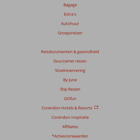
garanderen.
Bagage
Meer
Extra's
info
over
Autohuur
onze
Groepsreizen
beoordelingen.
Reisdocumenten & gezondheid
Duurzamer reizen
Stoelreservering
By June
Stip Reizen
GOfun
Corendon Hotels & Resorts
Corendon Inspiratie
Affiliates
*Actievoorwaarden