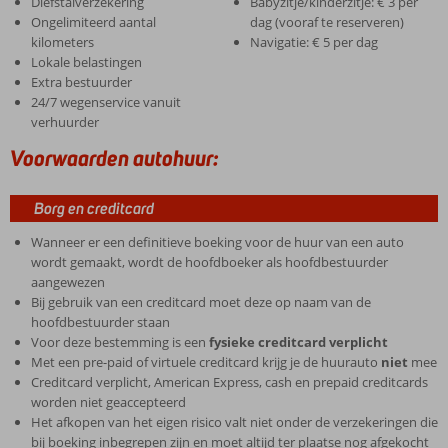
Diefstalverzekering
Babyzitje/kinderzitje: € 3 per
Ongelimiteerd aantal
dag (vooraf te reserveren)
kilometers
Navigatie: € 5 per dag
Lokale belastingen
Extra bestuurder
24/7 wegenservice vanuit
verhuurder
Voorwaarden autohuur:
Borg en creditcard
Wanneer er een definitieve boeking voor de huur van een auto
wordt gemaakt, wordt de hoofdboeker als hoofdbestuurder
aangewezen
Bij gebruik van een creditcard moet deze op naam van de
hoofdbestuurder staan
Voor deze bestemming is een
fysieke creditcard verplicht
Met een pre-paid of virtuele creditcard krijg je de huurauto
niet
mee
Creditcard verplicht, American Express, cash en prepaid creditcards
worden niet geaccepteerd
Het afkopen van het eigen risico valt niet onder de verzekeringen die
bij boeking inbegrepen zijn en moet altijd ter plaatse nog afgekocht