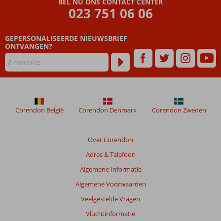
BEL NU ONS CONTACT CENTER
&
023 751 06 06
Studio's
GEPERSONALISEERDE NIEUWSBRIEF
Beoordelingen
ONTVANGEN?
die
ouder
zijn
dan
48
maanden
worden
Corendon België
Corendon Denmark
Corendon Zweden
niet
meer
weergegeven
Over Corendon
om
Adres & Telefoon
de
relevantie
Algemene Informatie
van
Algemene Voorwaarden
de
getoonde
Veelgestelde Vragen
beoordelingen
Vluchtinformatie
te