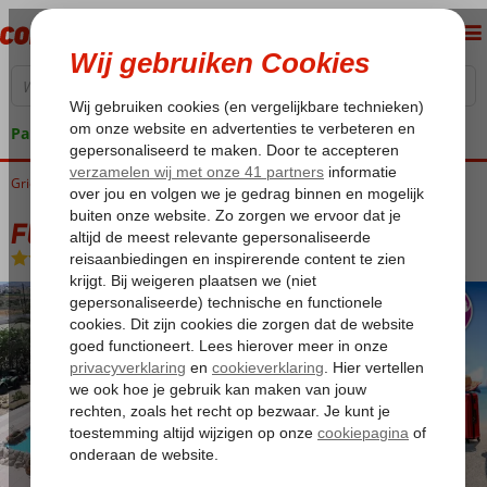
Pakketgarantie
Griekenland
Home
Kos
Kos-Stad
Fly & Go Leonidas Hotel & Studio's
Fly & Go Leonidas Hotel & Studio's
Logies
-
Aparthotel