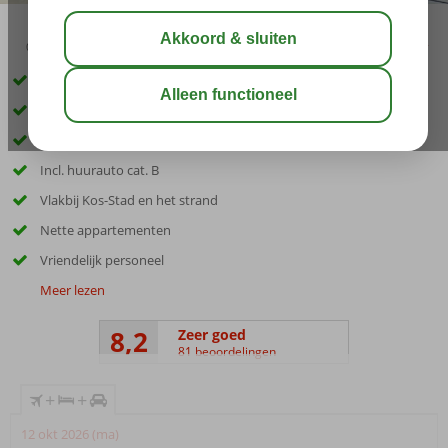
03:45
00:30
aug 32°
C
delen
bewaar
1x diner + drankje bij Baltic Beach Restaurant
1x diner + drankje bij Ali Restaurant
1x diner + drankje bij Giameze Restaurant
Incl. huurauto cat. B
Vlakbij Kos-Stad en het strand
Nette appartementen
Vriendelijk personeel
Meer lezen
8,2
Zeer goed
81 beoordelingen
+
+
12 okt 2026 (ma)