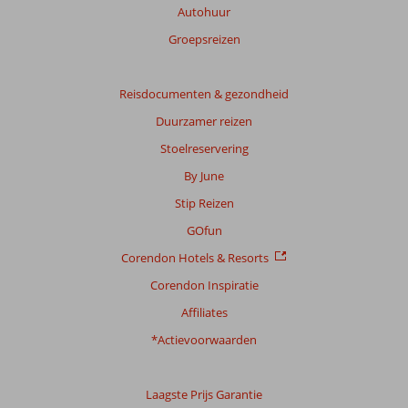
over
Autohuur
onze
Groepsreizen
beoordelingen.
Totale
Reisdocumenten & gezondheid
score
Duurzamer reizen
Gebaseerd
Stoelreservering
op:
By June
81
beoordelingen
Stip Reizen
GOfun
Corendon Hotels & Resorts
Scoreverdeling
Algemene indruk
8,2
Eten
8,5
Corendon Inspiratie
Ligging
8,5
Kamers
7,6
Affiliates
Service
8,4
Kindvriendelijk
6,2
Prijs/kwaliteit
8,5
Wifi kwaliteit
7,7
*Actievoorwaarden
Ervaringen
Laagste Prijs Garantie
van