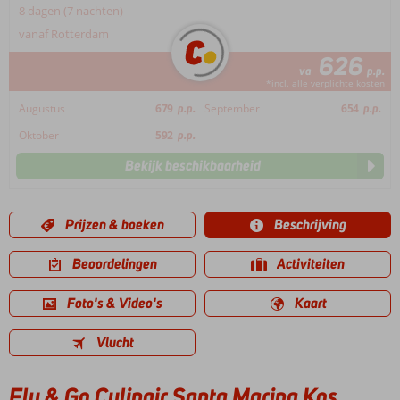
8 dagen (7 nachten)
vanaf Rotterdam
626
va
p.p.
*incl. alle verplichte kosten
Augustus
679
p.p.
September
654
p.p.
Oktober
592
p.p.
Bekijk beschikbaarheid
Prijzen & boeken
Beschrijving
Beoordelingen
Activiteiten
Foto's & Video's
Kaart
Vlucht
Fly & Go Culinair Santa Marina Kos