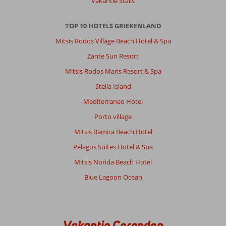
Vakantie Stalis
locatie!
Fietsverhuur,
TOP 10 HOTELS GRIEKENLAND
bakker
en
Mitsis Rodos Village Beach Hotel & Spa
supermarktje
Zante Sun Resort
voor
de
Mitsis Rodos Maris Resort & Spa
deur
Stella Island
en
in
Mediterraneo Hotel
5
Porto village
minuten
met
Mitsis Ramira Beach Hotel
de
Pelagos Suites Hotel & Spa
fiets
leuke
Mitsis Norida Beach Hotel
route
Blue Lagoon Ocean
naar
Kos
Stad!
Lekker
zwembad
Vakantie Corendon