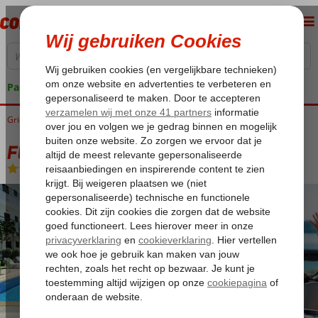
Pakketgarantie
Griekenland
Home
Kos
Kos-Stad
Fly & Go Culinair Santa Marina Kos
Fly & Go Culinair Santa Marina Kos
Logies
-
Appartement