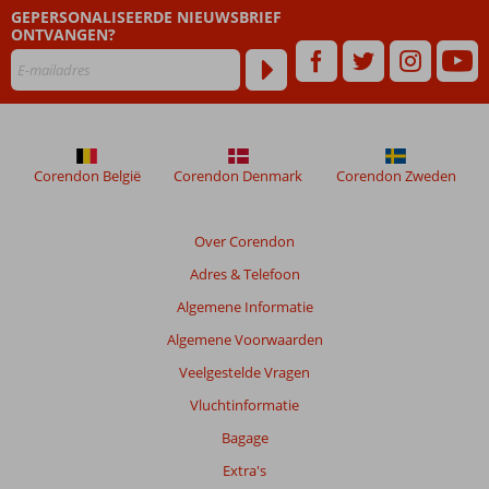
GEPERSONALISEERDE NIEUWSBRIEF
Beoordelingen
ONTVANGEN?
die
ouder
zijn
dan
48
maanden
worden
Corendon België
Corendon Denmark
Corendon Zweden
niet
meer
weergegeven
Over Corendon
om
Adres & Telefoon
de
relevantie
Algemene Informatie
van
Algemene Voorwaarden
de
getoonde
Veelgestelde Vragen
beoordelingen
Vluchtinformatie
te
garanderen.
Bagage
Meer
Extra's
info