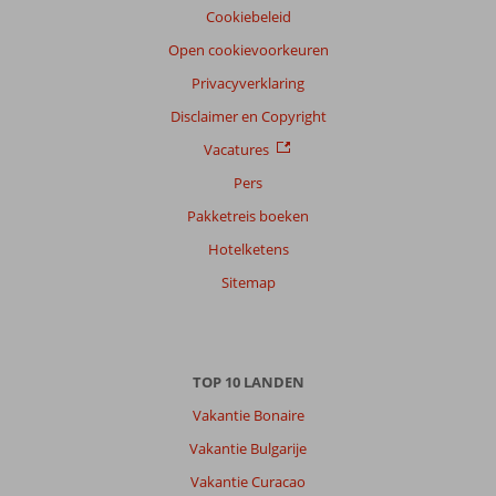
onze
Cookiebeleid
klanten
Taal
Open cookievoorkeuren
Nederlands (NL) (77)
Privacyverklaring
Filter
Disclaimer en Copyright
reisgezelschap
Vacatures
Alle
Pers
Sorteren
Pakketreis boeken
op
Hotelketens
datum (nieuw > oud)
Sitemap
Anoniem
8,0
Nederland
Gezin met oud(ere) kind(eren)
TOP 10 LANDEN
,
20 juli 2026
Vakantie Bonaire
Vakantie Bulgarije
Over
Kos-
Vakantie Curacao