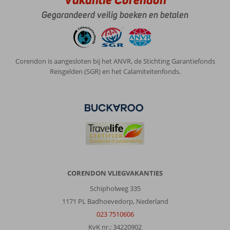
met
Gegarandeerd veilig boeken en betalen
altijd
voldoende
ligbedden.
Elke
dag
Corendon is aangesloten bij het ANVR, de Stichting Garantiefonds
komt
Reisgelden (SGR) en het Calamiteitenfonds.
de
schoonmaak
voor
een
snelle
schoonmaak!
Wij
hadden
een
zeer
CORENDON VLIEGVAKANTIES
ruimt
Schipholweg 335
2
kamer
1171 PL Badhoevedorp, Nederland
appartement
023 7510606
met
KvK nr.: 34220902