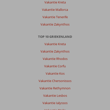
huurauto
Vakantie Kreta
naar
Vakantie Mallorca
de
andere
Vakantie Tenerife
delen
Vakantie Zakynthos
van
het
eiland!
TOP 10 GRIEKENLAND
Lekkere
Vakantie Kreta
stranden!
Vakantie Zakynthos
Over
Vakantie Rhodos
Fly
&
Vakantie Corfu
Go
Vakantie Kos
Culinair
Santa
Vakantie Chersonissos
Marina
Vakantie Rethymnon
Kos:
Accommodatie
Vakantie Lesbos
was
Vakantie Ialyssos
prima!
Top