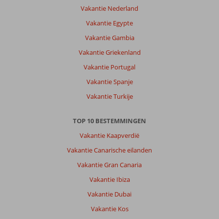
Stad:
Vakantie Nederland
Mooie
Vakantie Egypte
bestemming!
Veel
Vakantie Gambia
te
Vakantie Griekenland
doen
als
Vakantie Portugal
je
Vakantie Spanje
2
weken
Vakantie Turkije
op
Kos
TOP 10 BESTEMMINGEN
bent
met
Vakantie Kaapverdië
de
Vakantie Canarische eilanden
fiets
Kos
Vakantie Gran Canaria
Stad
Vakantie Ibiza
en
omgeving.
Vakantie Dubai
Met
Vakantie Kos
de