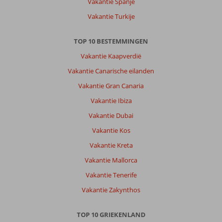
Vakantie Spanje
gratis
er
Vakantie Turkije
werd
wel
TOP 10 BESTEMMINGEN
verwacht
dat
Vakantie Kaapverdië
je
Vakantie Canarische eilanden
drankje
bestelde
Vakantie Gran Canaria
Vakantie Ibiza
Over
Angela
Vakantie Dubai
Appartementen:
Vakantie Kos
Was
prima,
Vakantie Kreta
problemen
Vakantie Mallorca
werden
direct
Vakantie Tenerife
opgelost.
Vakantie Zakynthos
Strand
en
centrum
TOP 10 GRIEKENLAND