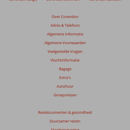
relevantie
van
de
Over Corendon
getoonde
Adres & Telefoon
beoordelingen
te
Algemene Informatie
garanderen.
Algemene Voorwaarden
Meer
info
Veelgestelde Vragen
over
Vluchtinformatie
onze
beoordelingen.
Bagage
Extra's
Totale
Autohuur
score
Groepsreizen
Gebaseerd
op:
42
Reisdocumenten & gezondheid
beoordelingen
Duurzamer reizen
Stoelreservering