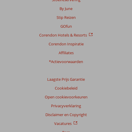
Scoreverdeling
By June
Algemene indruk
7,9
Eten
8,5
Stip Reizen
Ligging
8,2
Kamers
7,7
Service
7,9
Kindvriendelijk
7,0
GOfun
Prijs/kwaliteit
8,1
Wifi kwaliteit
7,8
Corendon Hotels & Resorts
Corendon Inspiratie
Ervaringen
van
Affiliates
onze
klanten
*Actievoorwaarden
Taal
Nederlands (NL) (41)
Laagste Prijs Garantie
Filter
Cookiebeleid
reisgezelschap
Open cookievoorkeuren
Alle
Privacyverklaring
Sorteren
op
Disclaimer en Copyright
datum (nieuw > oud)
Vacatures