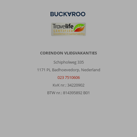
oude
bezienswaardigheden.
Alles
goed
in
de
omgeving
en
gied
CORENDON VLIEGVAKANTIES
bereikbaar
Schipholweg 335
Over
1171 PL Badhoevedorp, Nederland
Angela
023 7510606
Appartementen:
KvK nr.: 34220902
Angela
BTW nr.: 814395892 B01
appartement
was
een
ruim
appartement
wat
op.loopaftand
ligt