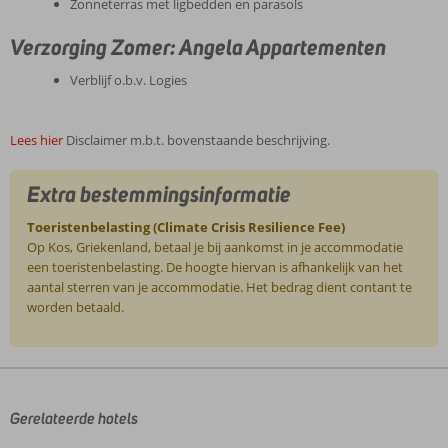
Zonneterras met ligbedden en parasols
Verzorging Zomer: Angela Appartementen
Verblijf o.b.v. Logies
Lees hier
Disclaimer m.b.t. bovenstaande beschrijving.
Extra bestemmingsinformatie
Toeristenbelasting (Climate Crisis Resilience Fee)
Op Kos, Griekenland, betaal je bij aankomst in je accommodatie
een toeristenbelasting. De hoogte hiervan is afhankelijk van het
aantal sterren van je accommodatie. Het bedrag dient contant te
worden betaald.
De
beoordelingen
zijn
door
Gerelateerde hotels
onze