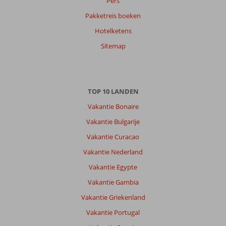
Pers
Harmen
9,0
Pakketreis boeken
Nederland
Hotelketens
Met partner
,
13 oktober 2024
Sitemap
Over
Kos-
TOP 10 LANDEN
Stad:
Vakantie Bonaire
Kos
stad
Vakantie Bulgarije
was
Vakantie Curacao
gezellig
en
Vakantie Nederland
het
Vakantie Egypte
strand
was
Vakantie Gambia
prima,
Vakantie Griekenland
de
zonnebedjes
Vakantie Portugal
waren