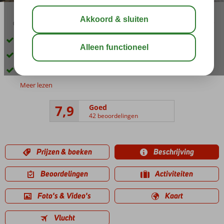
03:45
00:30
aug 32°
C
delen
bewaar
Op loopafstand van Kos-Stad
Kleinschalig appartementencomplex
Een heerlijk zwembad
Meer lezen
7,9
Goed
42 beoordelingen
Prijzen & boeken
Beschrijving
Beoordelingen
Activiteiten
Foto's & Video's
Kaart
Vlucht