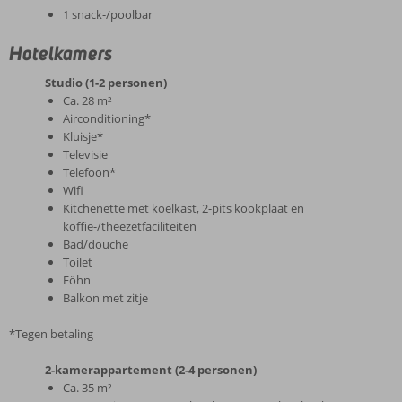
1 snack-/poolbar
Hotelkamers
Studio (1-2 personen)
Ca. 28 m²
Airconditioning*
Kluisje*
Televisie
Telefoon*
Wifi
Kitchenette met koelkast, 2-pits kookplaat en
koffie-/theezetfaciliteiten
Bad/douche
Toilet
Föhn
Balkon met zitje
*Tegen betaling
2-kamerappartement (2-4 personen)
Ca. 35 m²