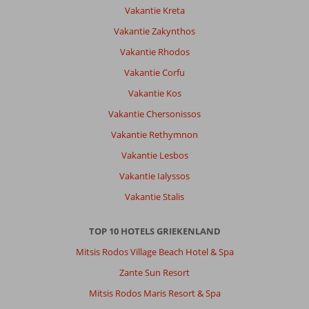
kos
Vakantie Kreta
stad
was
Vakantie Zakynthos
op
Vakantie Rhodos
loopafstand
Elke
Vakantie Corfu
dag
Vakantie Kos
werd
de
Vakantie Chersonissos
kamer
Vakantie Rethymnon
schoon
gemaakt
Vakantie Lesbos
en
Vakantie Ialyssos
om
de
Vakantie Stalis
dag
schone
TOP 10 HOTELS GRIEKENLAND
handdoeken
en
Mitsis Rodos Village Beach Hotel & Spa
beddegoed
Zante Sun Resort
Algemene indruk
9
Eten
-
Mitsis Rodos Maris Resort & Spa
Ligging
7
Kamers
9