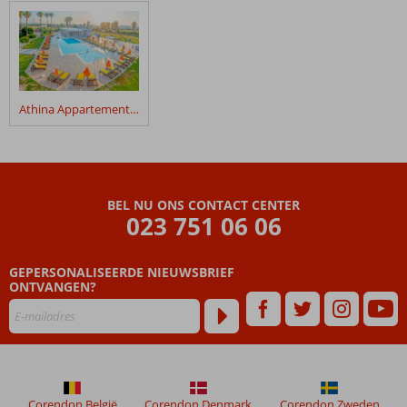
klanten
geschreven
na
hun
verblijf
in
Athina Appartementen
Angela
Appartementen
Beoordelingen
die
BEL NU ONS CONTACT CENTER
ouder
023 751 06 06
zijn
dan
GEPERSONALISEERDE NIEUWSBRIEF
48
ONTVANGEN?
maanden
worden
niet
meer
weergegeven
om
de
Corendon België
Corendon Denmark
Corendon Zweden