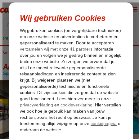
Pakketgarantie
Griekenland
Home
Kos
Kos-Stad
Angela Appartementen
Angela Appartementen
Special category
Logies
-
Appartement