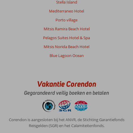
Stella Island
Service
10
Kindvriendelijk
-
Prijs/kwaliteit
9
Wifi kwaliteit
Mediterraneo Hotel
7
Porto village
Mitsis Ramira Beach Hotel
Hendrikus
8,0
Nederland
Pelagos Suites Hotel & Spa
Met partner
,
Mitsis Norida Beach Hotel
03 oktober 2024
Blue Lagoon Ocean
Over
Kos-
Stad:
Vakantie Corendon
Kos
stad
Gegarandeerd veilig boeken en betalen
heeft
een
mooie
haven
Corendon is aangesloten bij het ANVR, de Stichting Garantiefonds
.
Reisgelden (SGR) en het Calamiteitenfonds.
Mooie