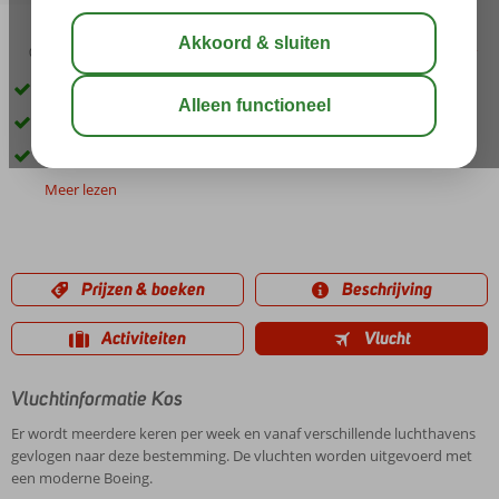
03:45
00:30
aug 32°
C
delen
bewaar
Sfeervol hotel
Dicht bij het Psaldi strand
Centrum Kos-Stad om de hoek
Meer lezen
Prijzen & boeken
Beschrijving
Activiteiten
Vlucht
Vluchtinformatie Kos
Er wordt meerdere keren per week en vanaf verschillende luchthavens
gevlogen naar deze bestemming. De vluchten worden uitgevoerd met
een moderne Boeing.