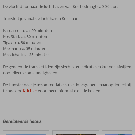
De vluchtduur naar de luchthaven van Kos bedraagt ca 3.30 uur.
Transfertijd vanaf de luchthaven Kos naar:
Kardamena: ca. 20 minuten
Kos-Stad: ca. 30 minuten
Tigaki: ca. 30 minuten
Marmari: ca. 35 minuten
Mastichari: ca. 35 minuten
De genoemde transfertijden zijn slechts ter indicatie en kunnen afwijken
door diverse omstandigheden.
De transfer naar je accommodatie is niet inbegrepen, maar optioneel bij
te boeken.
Klik hier
voor meer informatie en de kosten.
De
beoordelingen
zijn
door
Gerelateerde hotels
onze
klanten