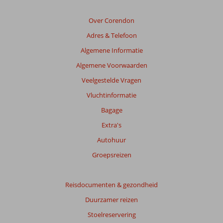
van
de
Over Corendon
getoonde
Adres & Telefoon
beoordelingen
te
Algemene Informatie
garanderen.
Algemene Voorwaarden
Meer
info
Veelgestelde Vragen
over
Vluchtinformatie
onze
beoordelingen.
Bagage
Extra's
Autohuur
Groepsreizen
Reisdocumenten & gezondheid
Duurzamer reizen
Stoelreservering