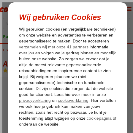
Pakketgarantie
Griekenland
Home
Kos
Kos-Stad
Alexandra City
Alexandra City
Logies
-
Hotel