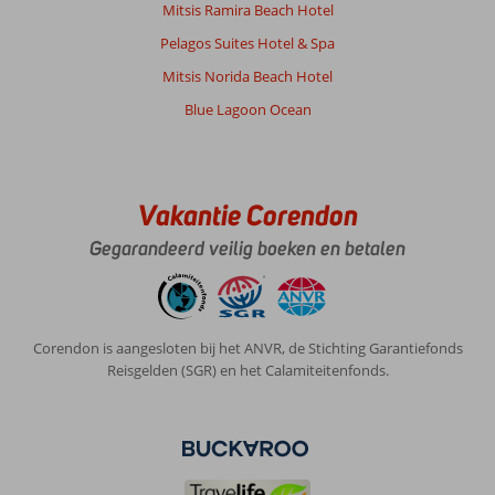
ongeveer
Mitsis Ramira Beach Hotel
25
Pelagos Suites Hotel & Spa
min
lopen
Mitsis Norida Beach Hotel
Blue Lagoon Ocean
Algemene indruk
9
Eten
-
Ligging
8
Kamers
7
Service
9
Kindvriendelijk
-
Prijs/kwaliteit
9
Wifi kwaliteit
9
Vakantie Corendon
Gegarandeerd veilig boeken en betalen
Leontine
8,0
Nederland
Met partner
,
03 september 2024
Corendon is aangesloten bij het ANVR, de Stichting Garantiefonds
Reisgelden (SGR) en het Calamiteitenfonds.
Over
Kos-
Stad
Lambi:
Prima