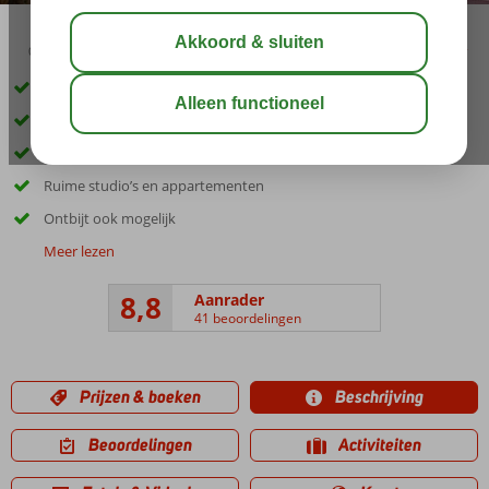
03:45
01:30
aug 32°
C
delen
bewaar
Accommodatie met een GSTC erkend duurzaamheidscertificaat
Vlak bij het strand en Kos-Stad
Zwembad en een kinderbad
Ruime studio’s en appartementen
Ontbijt ook mogelijk
Meer lezen
8,8
Aanrader
41 beoordelingen
Prijzen & boeken
Beschrijving
Beoordelingen
Activiteiten