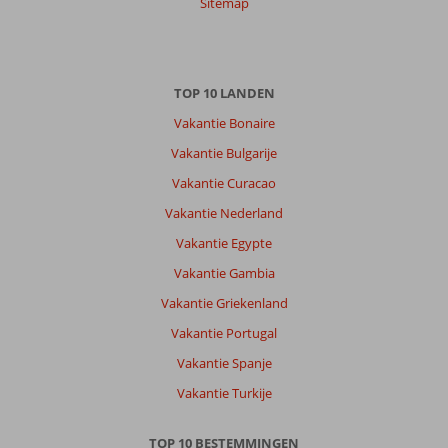
Sitemap
Over
Kos-
TOP 10 LANDEN
Stad
Lambi:
Vakantie Bonaire
Mooi
Vakantie Bulgarije
strand
Vakantie Curacao
bij
Lambi.
Vakantie Nederland
Gratis
Vakantie Egypte
ligbeden
en
Vakantie Gambia
parasols
Vakantie Griekenland
zolang
je
Vakantie Portugal
maar
Vakantie Spanje
een
consumptie
Vakantie Turkije
of
iets
TOP 10 BESTEMMINGEN
te