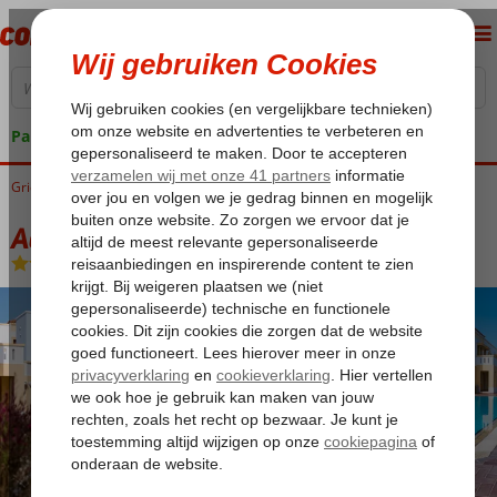
Pakketgarantie
Griekenland
Home
Kos
Kos-Stad Lambi
Aegean Houses
Aegean Houses
Logies
-
Aparthotel