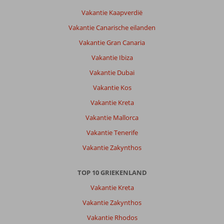
eten
Vakantie Kaapverdië
besteld.
Vakantie Canarische eilanden
Veel
braakliggende
Vakantie Gran Canaria
terreinen
Vakantie Ibiza
of
bouw
Vakantie Dubai
en
Vakantie Kos
rommel
op
Vakantie Kreta
straat.
Vakantie Mallorca
Goedkoop
fietsen
Vakantie Tenerife
huren
Vakantie Zakynthos
aan
de
overkant,
TOP 10 GRIEKENLAND
vriendelijke
Vakantie Kreta
mensen.
Vakantie Zakynthos
Over
Vakantie Rhodos
Aegean