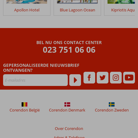
verblijf
in
Apollon Hotel
Blue Lagoon Ocean
Kipriotis Aqua
Aegean
Houses
Beoordelingen
die
BEL NU ONS CONTACT CENTER
ouder
023 751 06 06
zijn
dan
GEPERSONALISEERDE NIEUWSBRIEF
48
ONTVANGEN?
maanden
worden
niet
meer
weergegeven
om
de
Corendon België
Corendon Denmark
Corendon Zweden
relevantie
van
de
Over Corendon
getoonde
Adres & Telefoon