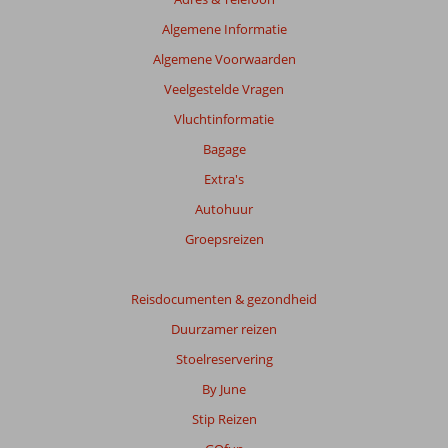
beoordelingen
te
Algemene Informatie
garanderen.
Algemene Voorwaarden
Meer
info
Veelgestelde Vragen
over
Vluchtinformatie
onze
beoordelingen.
Bagage
Extra's
Totale
Autohuur
score
Groepsreizen
Gebaseerd
op:
41
Reisdocumenten & gezondheid
beoordelingen
Duurzamer reizen
Stoelreservering
Scoreverdeling
By June
Algemene indruk
8,8
Eten
8,4
Stip Reizen
Ligging
8,7
Kamers
8,0
Service
9,0
Kindvriendelijk
8,4