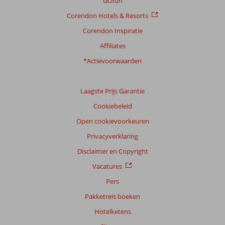
GOfun
Prijs/kwaliteit
8,6
Wifi kwaliteit
8,1
Corendon Hotels & Resorts
Corendon Inspiratie
Ervaringen
van
Affiliates
onze
klanten
*Actievoorwaarden
Taal
Nederlands (NL) (40)
Laagste Prijs Garantie
Filter
Cookiebeleid
reisgezelschap
Open cookievoorkeuren
Alle
Privacyverklaring
Sorteren
op
Disclaimer en Copyright
datum (nieuw > oud)
Vacatures
Pers
Anoniem
9,0
Pakketreis boeken
Nederland
Hotelketens
Met partner
,
09 september 2024