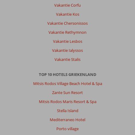
Houses:
Vakantie Corfu
Mooie
Vakantie Kos
accommodatie,
kamers
Vakantie Chersonissos
wel
Vakantie Rethymnon
verouderd.
Worden
Vakantie Lesbos
wel
Vakantie Ialyssos
netjes
schoon
Vakantie Stalis
gemaakt.
Personeel
TOP 10 HOTELS GRIEKENLAND
erg
vriendelijk.
Mitsis Rodos Village Beach Hotel & Spa
Was
Zante Sun Resort
erg
rustig
Mitsis Rodos Maris Resort & Spa
in
Stella Island
september.
Centrum
Mediterraneo Hotel
Kos
Porto village
stad