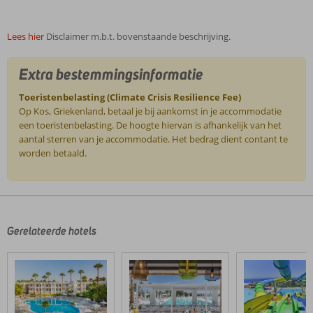
Lees hier
Disclaimer m.b.t. bovenstaande beschrijving.
Extra bestemmingsinformatie
Toeristenbelasting (Climate Crisis Resilience Fee)
Op Kos, Griekenland, betaal je bij aankomst in je accommodatie
een toeristenbelasting. De hoogte hiervan is afhankelijk van het
aantal sterren van je accommodatie. Het bedrag dient contant te
worden betaald.
De
beoordelingen
zijn
door
Gerelateerde hotels
onze
klanten
geschreven
na
hun