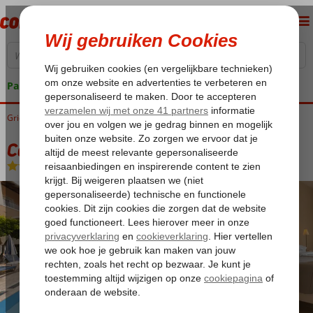
Pakketgarantie
Griekenland
Home
Corfu
Roda
Coral Hotel
Coral Hotel
Logies en ontbijt
-
Hotel