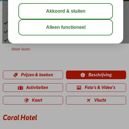
02:50
aug 31°
C
delen
bewaar
Dichtbij het zandstrand
Op ca. 500 m van hartje Roda
Halfpension ook mogelijk
Meer lezen
Prijzen & boeken
Beschrijving
Activiteiten
Foto's & Video's
Kaart
Vlucht
Coral Hotel