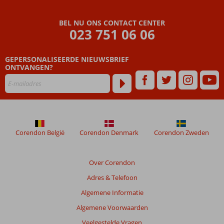
Beoordelingen
die
BEL NU ONS CONTACT CENTER
ouder
023 751 06 06
zijn
dan
GEPERSONALISEERDE NIEUWSBRIEF
48
ONTVANGEN?
maanden
worden
niet
meer
weergegeven
om
de
Corendon België
Corendon Denmark
Corendon Zweden
relevantie
van
de
Over Corendon
getoonde
Adres & Telefoon
beoordelingen
te
Algemene Informatie
garanderen.
Algemene Voorwaarden
Meer
info
Veelgestelde Vragen