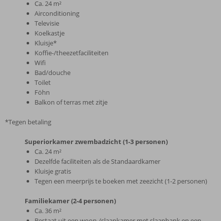
Ca. 24 m²
Airconditioning
Televisie
Koelkastje
Kluisje*
Koffie-/theezetfaciliteiten
Wifi
Bad/douche
Toilet
Föhn
Balkon of terras met zitje
*Tegen betaling
Superiorkamer zwembadzicht (1-3 personen)
Ca. 24 m²
Dezelfde faciliteiten als de Standaardkamer
Kluisje gratis
Tegen een meerprijs te boeken met zeezicht (1-2 personen)
Familiekamer (2-4 personen)
Ca. 36 m²
Bestaat uit een woon-/slaapkamer met slaapbank en een