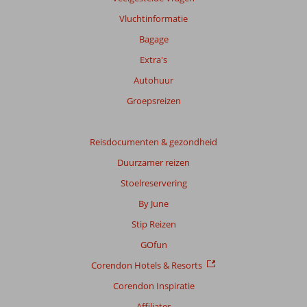
over
Vluchtinformatie
onze
beoordelingen.
Bagage
Extra's
Autohuur
Groepsreizen
Reisdocumenten & gezondheid
Duurzamer reizen
Stoelreservering
By June
Stip Reizen
GOfun
Corendon Hotels & Resorts
Corendon Inspiratie
Affiliates