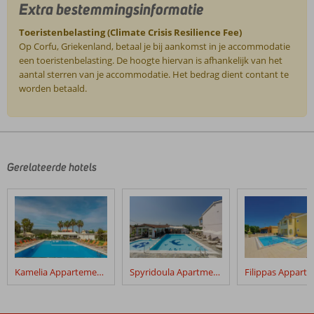
Extra bestemmingsinformatie
Toeristenbelasting (Climate Crisis Resilience Fee)
Op Corfu, Griekenland, betaal je bij aankomst in je accommodatie
een toeristenbelasting. De hoogte hiervan is afhankelijk van het
aantal sterren van je accommodatie. Het bedrag dient contant te
worden betaald.
De
beoordelingen
zijn
door
Gerelateerde hotels
onze
klanten
geschreven
na
hun
verblijf
in
Kamelia Appartementen
Spyridoula Apartments
Coral
Hotel