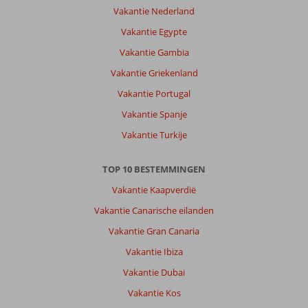
gezellig
Vakantie Nederland
en
Vakantie Egypte
een
goede
Vakantie Gambia
uitvals
Vakantie Griekenland
basis
voor
Vakantie Portugal
dingen
Vakantie Spanje
te
gaan
Vakantie Turkije
bezichtigen,
auto
TOP 10 BESTEMMINGEN
is
raadzaam
Vakantie Kaapverdië
Vakantie Canarische eilanden
Over
Fly
Vakantie Gran Canaria
&
Vakantie Ibiza
Go
Spiti
Vakantie Dubai
Prifti:
Vakantie Kos
Spiti