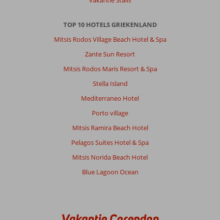
Vakantie Stalis
schone
handdoeken,
TOP 10 HOTELS GRIEKENLAND
is
gewoon
Mitsis Rodos Village Beach Hotel & Spa
top.
Zante Sun Resort
Zwembad
is
Mitsis Rodos Maris Resort & Spa
mooi
Stella Island
en
wordt
Mediterraneo Hotel
goed
Porto village
onderhouden,
personeel
Mitsis Ramira Beach Hotel
is
Pelagos Suites Hotel & Spa
ook
zeer
Mitsis Norida Beach Hotel
vriendelijk
Blue Lagoon Ocean
en
het
eten
is
ook
Vakantie Corendon