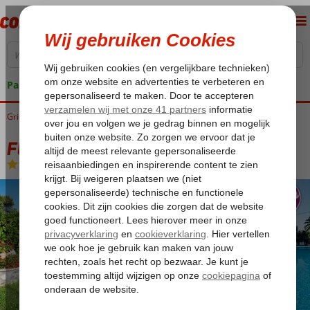
Pakketgarantie
Griekenland
Home
Corfu
Gouvia
Fly & Go Spiti Prifti
Fly & Go Spiti Prifti
Logies
-
Appartement