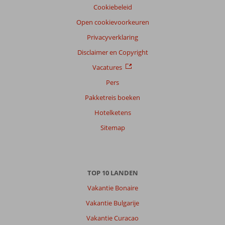
Taal
Cookiebeleid
Nederlands (NL) (23)
Open cookievoorkeuren
Filter
Privacyverklaring
reisgezelschap
Disclaimer en Copyright
Alle
Vacatures
Sorteren
op
Pers
datum (nieuw > oud)
Pakketreis boeken
Hotelketens
Pascal
9,0
Sitemap
Nederland
Met partner
,
10 september 2025
TOP 10 LANDEN
Over
Vakantie Bonaire
Gouvia:
Vakantie Bulgarije
Gouvia
Vakantie Curacao
is