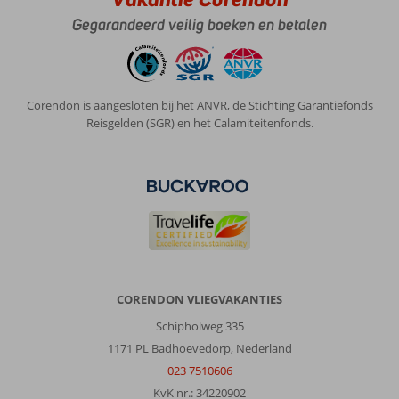
goed
Gegarandeerd veilig boeken en betalen
en
lekker,
ook
top
Corendon is aangesloten bij het ANVR, de Stichting Garantiefonds
Algemene indruk
9
Eten
9
Reisgelden (SGR) en het Calamiteitenfonds.
Ligging
9
Kamers
9
Service
9
Kindvriendelijk
-
Prijs/kwaliteit
9
Wifi kwaliteit
7
Anoniem
10
Nederland
Gezin met oud(ere) kind(eren)
,
16 juli 2025
CORENDON VLIEGVAKANTIES
Schipholweg 335
Over
1171 PL Badhoevedorp, Nederland
Gouvia:
023 7510606
Gouvia
KvK nr.: 34220902
is