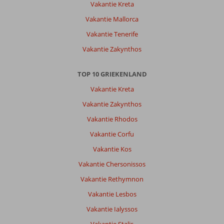
prifti
Vakantie Kreta
is
Vakantie Mallorca
goed,
appartement
Vakantie Tenerife
was
Vakantie Zakynthos
niet
bijzonder,
maar
TOP 10 GRIEKENLAND
goed
Vakantie Kreta
en
schoon
Vakantie Zakynthos
en
Vakantie Rhodos
werd
ook
Vakantie Corfu
netjes
Vakantie Kos
schoongehouden
om
Vakantie Chersonissos
de
Vakantie Rethymnon
andere
dag
Vakantie Lesbos
schoon
Vakantie Ialyssos
beddegoed
en