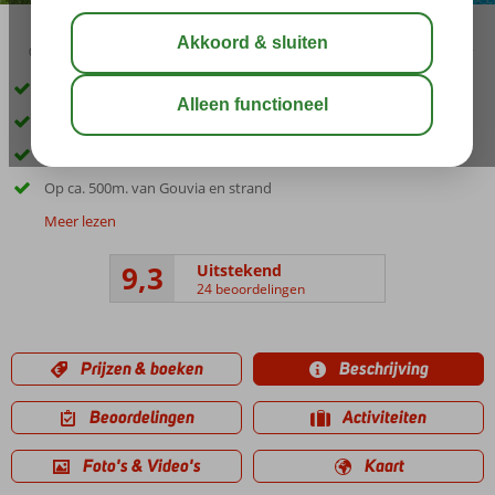
02:50
aug 31°
C
delen
bewaar
Inclusief huurauto
Kleinschalig appartementencomplex
Gerund door een vriendelijke familie
Op ca. 500m. van Gouvia en strand
Meer lezen
9,3
Uitstekend
24 beoordelingen
Prijzen & boeken
Beschrijving
Beoordelingen
Activiteiten
Foto's & Video's
Kaart