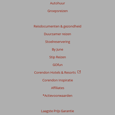
beoordelingen.
Autohuur
Groepsreizen
Totale
score
Reisdocumenten & gezondheid
Gebaseerd
Duurzamer reizen
op:
24
Stoelreservering
beoordelingen
By June
Stip Reizen
Scoreverdeling
GOfun
Algemene indruk
9,3
Eten
8,6
Corendon Hotels & Resorts
Ligging
7,8
Kamers
8,5
Service
9,3
Kindvriendelijk
7,2
Corendon Inspiratie
Prijs/kwaliteit
8,9
Wifi kwaliteit
7,6
Affiliates
*Actievoorwaarden
Ervaringen
van
onze
klanten
Laagste Prijs Garantie