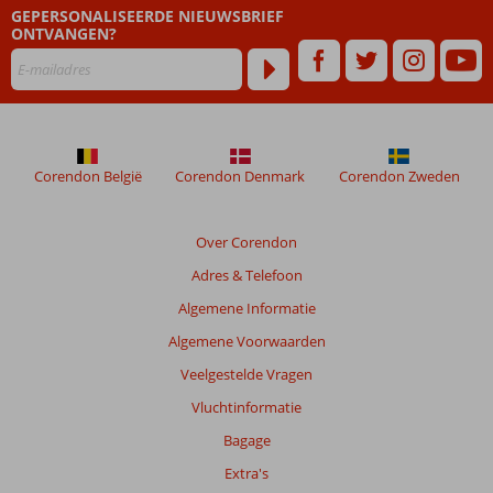
GEPERSONALISEERDE NIEUWSBRIEF
ouder
ONTVANGEN?
zijn
dan
48
maanden
worden
niet
meer
Corendon België
Corendon Denmark
Corendon Zweden
weergegeven
om
de
Over Corendon
relevantie
Adres & Telefoon
van
de
Algemene Informatie
getoonde
Algemene Voorwaarden
beoordelingen
te
Veelgestelde Vragen
garanderen.
Vluchtinformatie
Meer
info
Bagage
over
Extra's
onze