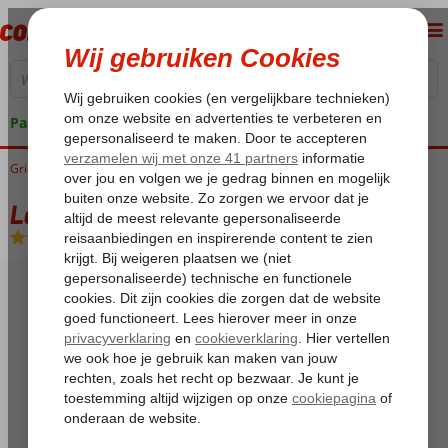
Pakketgarantie
Griekenland
Home
Corfu
Dassia
La Calma
La Calma
Logies en ontbijt
-
Hotel