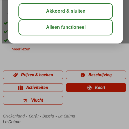
02:50
aug 31°
C
delen
bewaar
Rustige ligging in Dassia
Wordt gerund door een vriendelijke familie
Fijne zwembad met ligstoelen
Meer lezen
Prijzen & boeken
Beschrijving
Activiteiten
Kaart
Vlucht
Griekenland
Home
Corfu
Dassia
La Calma
La Calma