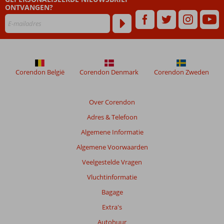
ONTVANGEN?
maanden
worden
niet
meer
weergegeven
om
de
Corendon België
Corendon Denmark
Corendon Zweden
relevantie
van
de
Over Corendon
getoonde
Adres & Telefoon
beoordelingen
te
Algemene Informatie
garanderen.
Algemene Voorwaarden
Meer
info
Veelgestelde Vragen
over
Vluchtinformatie
onze
beoordelingen.
Bagage
Extra's
Autohuur