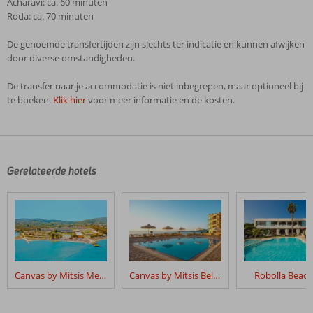
Acharavi: ca. 60 minuten
Roda: ca. 70 minuten
De genoemde transfertijden zijn slechts ter indicatie en kunnen afwijken
door diverse omstandigheden.
De transfer naar je accommodatie is niet inbegrepen, maar optioneel bij
te boeken.
Klik hier
voor meer informatie en de kosten.
De
beoordelingen
zijn
door
Gerelateerde hotels
onze
klanten
geschreven
na
hun
verblijf
in
Canvas by Mitsis Messonghi
Canvas by Mitsis Belvedere
Robolla Beach
Elea
Beach