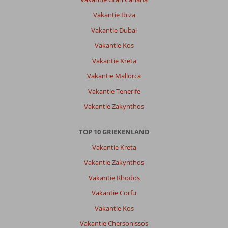
hotel.
Vakantie Ibiza
Daar
zijn
Vakantie Dubai
we
Vakantie Kos
twee
keer
Vakantie Kreta
geweest.
Vakantie Mallorca
Volgend
jaar
Vakantie Tenerife
ga
Vakantie Zakynthos
ik
zeker
weer.
TOP 10 GRIEKENLAND
Vakantie Kreta
Algemene indruk
10
Eten
7
Ligging
10
Kamers
10
Vakantie Zakynthos
Service
10
Kindvriendelijk
-
Vakantie Rhodos
Prijs/kwaliteit
10
Wifi kwaliteit
5
Vakantie Corfu
Vakantie Kos
Gerrit
9,0
Vakantie Chersonissos
Nederland