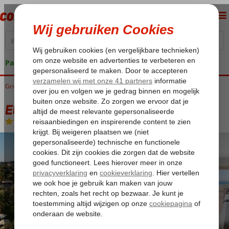
Pakketgarantie
Griekenland
Home
Corfu
Dassia
Elea Beach
Elea Beach
Halfpension
-
Hotel