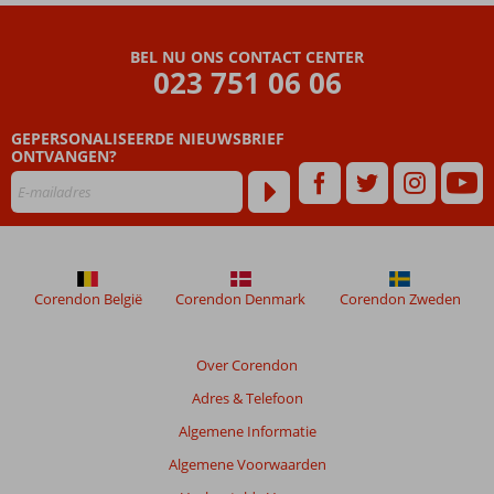
Beoordelingen
die
BEL NU ONS CONTACT CENTER
ouder
023 751 06 06
zijn
dan
GEPERSONALISEERDE NIEUWSBRIEF
48
ONTVANGEN?
maanden
worden
niet
meer
weergegeven
om
de
Corendon België
Corendon Denmark
Corendon Zweden
relevantie
van
de
Over Corendon
getoonde
Adres & Telefoon
beoordelingen
te
Algemene Informatie
garanderen.
Algemene Voorwaarden
Meer
info