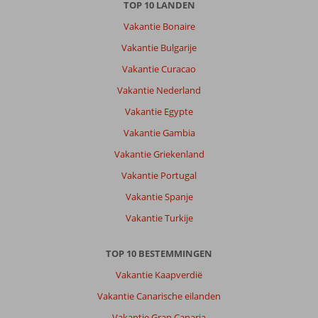
TOP 10 LANDEN
Het
Vakantie Bonaire
strand
in
Vakantie Bulgarije
Dassia
Vakantie Curacao
is
erg
Vakantie Nederland
mooi,
Vakantie Egypte
schoon
en
Vakantie Gambia
genoeg
Vakantie Griekenland
privacy
voor
Vakantie Portugal
iedereen.
Vakantie Spanje
Over
Vakantie Turkije
Elea
Beach:
TOP 10 BESTEMMINGEN
Elea
Beach
Vakantie Kaapverdië
is
Vakantie Canarische eilanden
een
prachtige
Vakantie Gran Canaria