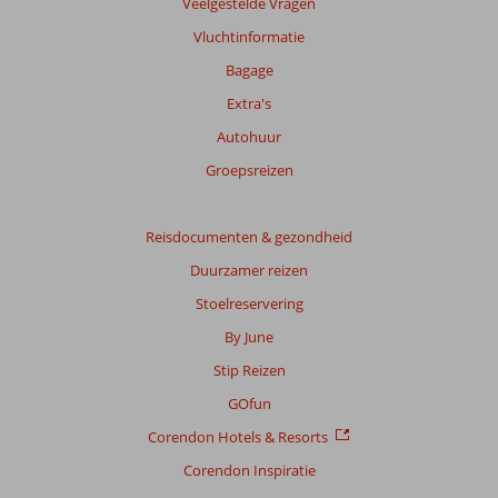
Veelgestelde Vragen
over
Vluchtinformatie
onze
beoordelingen.
Bagage
Extra's
Totale
Autohuur
score
Groepsreizen
Gebaseerd
op:
7
Reisdocumenten & gezondheid
beoordelingen
Duurzamer reizen
Stoelreservering
Scoreverdeling
By June
Algemene indruk
8,6
Eten
7,7
Stip Reizen
Ligging
9,9
Kamers
7,9
Service
8,7
Kindvriendelijk
-
GOfun
Prijs/kwaliteit
8,3
Wifi kwaliteit
7,1
Corendon Hotels & Resorts
Corendon Inspiratie
Ervaringen
van