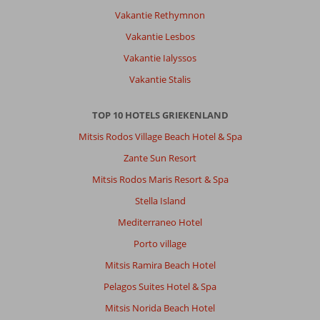
Met partner
Vakantie Rethymnon
,
Vakantie Lesbos
03 mei 2023
Vakantie Ialyssos
Vakantie Stalis
Over
Dassia:
TOP 10 HOTELS GRIEKENLAND
Mooie
lokatie
Mitsis Rodos Village Beach Hotel & Spa
aan
Zante Sun Resort
het
strand,
Mitsis Rodos Maris Resort & Spa
aan
Stella Island
een
heel
Mediterraneo Hotel
rustige
Porto village
weg.
Mitsis Ramira Beach Hotel
Over
Pelagos Suites Hotel & Spa
Elea
Beach:
Mitsis Norida Beach Hotel