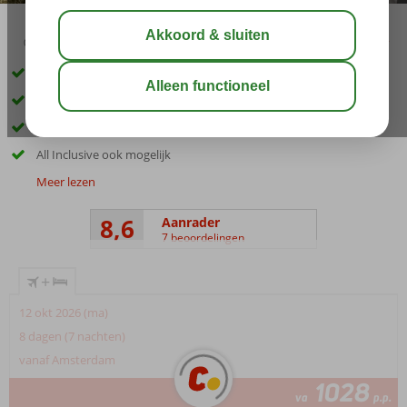
02:50
aug 31°
C
delen
bewaar
Direct aan het strand
Perfect voor het hele gezin
Op loopafstand van Dassia
All Inclusive ook mogelijk
Meer lezen
8,6
Aanrader
7 beoordelingen
+
12 okt 2026 (ma)
8 dagen (7 nachten)
vanaf Amsterdam
1028
va
p.p.