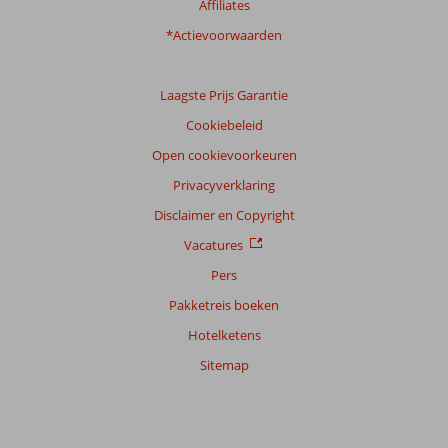
Affiliates
onze
klanten
*Actievoorwaarden
Taal
Nederlands (NL) (4)
Laagste Prijs Garantie
Filter
Cookiebeleid
reisgezelschap
Open cookievoorkeuren
Alle
Privacyverklaring
Sorteren
op
Disclaimer en Copyright
datum (nieuw > oud)
Vacatures
Pers
Anoniem
10
Pakketreis boeken
Nederland
Hotelketens
Gezin met oud(ere) kind(eren)
,
03 augustus 2024
Sitemap
Over
Dassia: