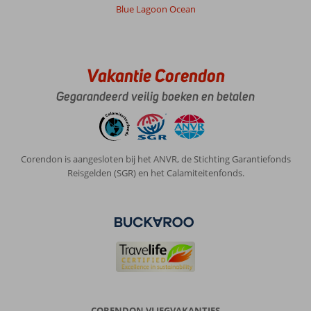
Net
Blue Lagoon Ocean
hotel
met
mooie
ligging
aan
Vakantie Corendon
zee.
Gegarandeerd veilig boeken en betalen
Kamers
wel
gehorig.
Personeel
heb
Corendon is aangesloten bij het ANVR, de Stichting Garantiefonds
ik
Reisgelden (SGR) en het Calamiteitenfonds.
geen
enkele
keer
kalimera
of
kalispera
horen
zeggen
in
tegenstelling
CORENDON VLIEGVAKANTIES