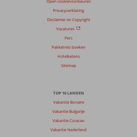
Open cookievoorkeuren
Alle
Privacyverklaring
Sorteren
op
Disclaimer en Copyright
datum (nieuw > oud)
Vacatures
Pers
Caroline
7,0
Pakketreis boeken
Onbekend
Hotelketens
Met partner
,
07 augustus 2025
Sitemap
Over
Boukari:
TOP 10 LANDEN
Het
Vakantie Bonaire
hotel
ligt
Vakantie Bulgarije
wat
Vakantie Curacao
afgelegen.
Bestemming
Vakantie Nederland
niet