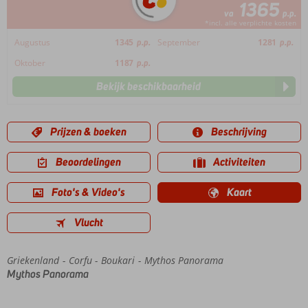
1365
va
p.p.
*incl. alle verplichte kosten
Augustus
1345
p.p.
September
1281
p.p.
Oktober
1187
p.p.
Bekijk beschikbaarheid
Prijzen & boeken
Beschrijving
Beoordelingen
Activiteiten
Foto's & Video's
Kaart
Vlucht
Griekenland
Home
Corfu
Boukari
Mythos Panorama
Mythos Panorama