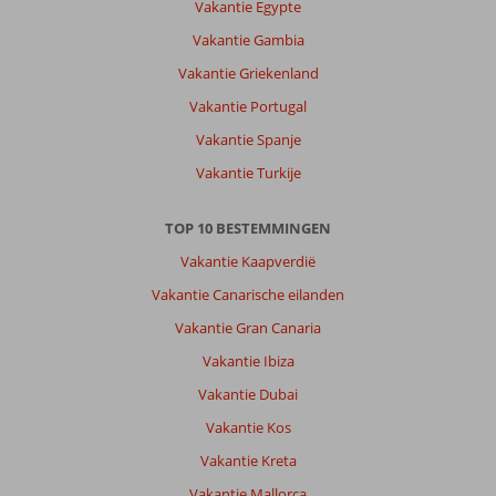
Vakantie Egypte
bijzonder.
Een
Vakantie Gambia
auto
Vakantie Griekenland
huren
is
Vakantie Portugal
wel
Vakantie Spanje
fijn.
Op
Vakantie Turkije
loopafstand
een
TOP 10 BESTEMMINGEN
winkeltje,
autoverhuur
Vakantie Kaapverdië
en
Vakantie Canarische eilanden
pin.
Verder
Vakantie Gran Canaria
niks.
Vakantie Ibiza
Over
Vakantie Dubai
Mythos
Vakantie Kos
Panorama:
Dit
Vakantie Kreta
hotel
Vakantie Mallorca