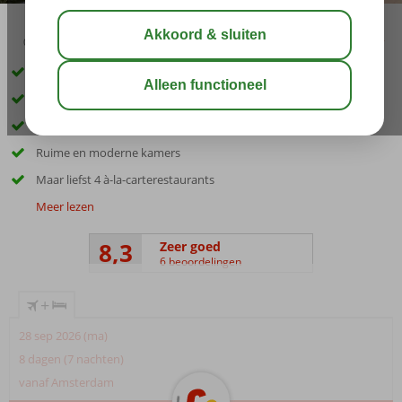
02:50
aug 31°
C
delen
bewaar
Only Adult hotel; min. leeftijd 16 jaar
Gelegen op een heuvel met prachtig uitzicht op zee
Omringd door groen
Ruime en moderne kamers
Maar liefst 4 à-la-carterestaurants
Meer lezen
8,3
Zeer goed
6 beoordelingen
+
28 sep 2026 (ma)
8 dagen (7 nachten)
vanaf Amsterdam