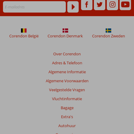
worden
niet
meer
weergegeven
om
de
Corendon België
Corendon Denmark
Corendon Zweden
relevantie
van
de
Over Corendon
getoonde
Adres & Telefoon
beoordelingen
te
Algemene Informatie
garanderen.
Algemene Voorwaarden
Meer
info
Veelgestelde Vragen
over
Vluchtinformatie
onze
beoordelingen.
Bagage
Extra's
Totale
Autohuur
score