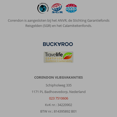
golfkarretjes,
maar
die
rijden
Corendon is aangesloten bij het ANVR, de Stichting Garantiefonds
je
Reisgelden (SGR) en het Calamiteitenfonds.
straal
voorbij
als
je
bij
37
graden
de
helling
opklimt.
CORENDON VLIEGVAKANTIES
Het
Schipholweg 335
beste
gegeten
1171 PL Badhoevedorp, Nederland
bij
023 7510606
restaurant
KvK nr.: 34220902
tooftopbar.
BTW nr.: 814395892 B01
Verder