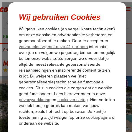
Pakketgarantie
Griekenland
Home
Corfu
Boukari
Mythos Panorama
Mythos Panorama
Ultra All Inclusive
-
Hotel