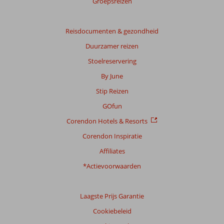
Groepsreizen
Gebaseerd
op:
6
Reisdocumenten & gezondheid
beoordelingen
Duurzamer reizen
Stoelreservering
Scoreverdeling
By June
Algemene indruk
8,3
Eten
8,2
Stip Reizen
Ligging
7,2
Kamers
9,2
Service
8,2
Kindvriendelijk
-
GOfun
Prijs/kwaliteit
7,7
Wifi kwaliteit
7,3
Corendon Hotels & Resorts
Corendon Inspiratie
Ervaringen
van
Affiliates
onze
klanten
*Actievoorwaarden
Taal
Nederlands (NL) (2)
Laagste Prijs Garantie
Filter
Cookiebeleid
reisgezelschap