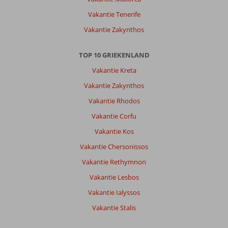
bestaat
uit
Vakantie Tenerife
twee
Vakantie Zakynthos
delen.
Wij
zaten
TOP 10 GRIEKENLAND
in
Vakantie Kreta
Panorama.
Kamers
Vakantie Zakynthos
prachtig,
Vakantie Rhodos
schoon
en
Vakantie Corfu
ruim.
Vakantie Kos
Wij
hadden
Vakantie Chersonissos
een
Vakantie Rethymnon
gedeeld
zwembad.
Vakantie Lesbos
Uitzicht
Vakantie Ialyssos
prachtig.
Maar
Vakantie Stalis
wat
een