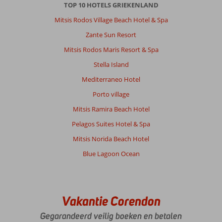
TOP 10 HOTELS GRIEKENLAND
steile
hellingen
Mitsis Rodos Village Beach Hotel & Spa
en
Zante Sun Resort
trappen.
Een
Mitsis Rodos Maris Resort & Spa
paar
Stella Island
liften
die
Mediterraneo Hotel
regelmatig
Porto village
buiten
gebruik
Mitsis Ramira Beach Hotel
waren.
Pelagos Suites Hotel & Spa
Veel
lopen
Mitsis Norida Beach Hotel
naar
Blue Lagoon Ocean
verschillende
restaurants.
Strand
flinke
afdaling.
Vakantie Corendon
Er
Gegarandeerd veilig boeken en betalen
rijden