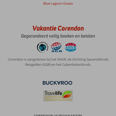
Blue Lagoon Ocean
te
zwemmen
Over
Mythos
Vakantie Corendon
Palace
:
Gegarandeerd veilig boeken en betalen
Het
resort
ligt
mooi,
Corendon is aangesloten bij het ANVR, de Stichting Garantiefonds
in
Reisgelden (SGR) en het Calamiteitenfonds.
bergen
aan
de
zee.
De
kamers
zijn
ruim,
schoon
en
CORENDON VLIEGVAKANTIES