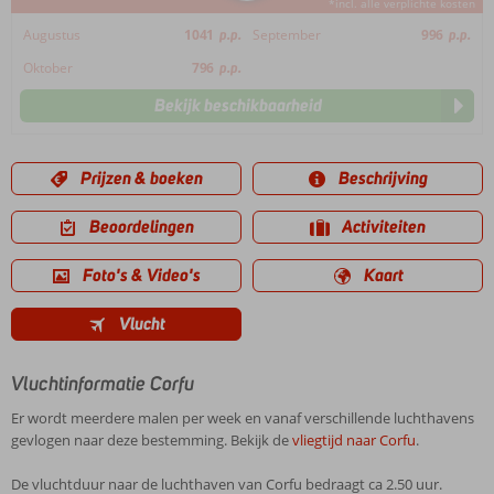
*incl. alle verplichte kosten
Augustus
1041
p.p.
September
996
p.p.
Oktober
796
p.p.
Bekijk beschikbaarheid
Prijzen & boeken
Beschrijving
Beoordelingen
Activiteiten
Foto's & Video's
Kaart
Vlucht
Vluchtinformatie Corfu
Er wordt meerdere malen per week en vanaf verschillende luchthavens
gevlogen naar deze bestemming. Bekijk de
vliegtijd naar Corfu
.
De vluchtduur naar de luchthaven van Corfu bedraagt ca 2.50 uur.