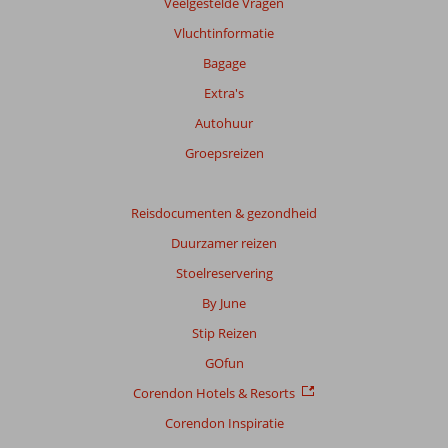
Veelgestelde Vragen
over
Vluchtinformatie
onze
beoordelingen.
Bagage
Extra's
Totale
Autohuur
score
Groepsreizen
Gebaseerd
op:
25
Reisdocumenten & gezondheid
beoordelingen
Duurzamer reizen
Stoelreservering
Scoreverdeling
By June
Algemene indruk
7,9
Eten
7,4
Stip Reizen
Ligging
7,3
Kamers
8,2
Service
8,1
Kindvriendelijk
-
GOfun
Prijs/kwaliteit
7,6
Wifi kwaliteit
8,7
Corendon Hotels & Resorts
Corendon Inspiratie
Ervaringen
van