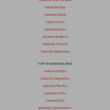
hotel
Vakantie Ibiza
en
heerlijk
Vakantie Dubai
gegeten
Vakantie Kos
Algemene indruk
10
Eten
10
Vakantie Kreta
Ligging
9
Kamers
10
Vakantie Mallorca
Service
10
Kindvriendelijk
-
Prijs/kwaliteit
10
Wifi kwaliteit
Vakantie Tenerife
10
Vakantie Zakynthos
Anoniem
8,0
TOP 10 GRIEKENLAND
Nederland
Met partner
,
Vakantie Kreta
21 augustus 2025
Vakantie Zakynthos
Vakantie Rhodos
Over
Vakantie Corfu
Boukari:
Vakantie Kos
Mooie
omgeving,
Vakantie Chersonissos