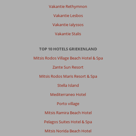
fijn
Vakantie Rethymnon
om
te
Vakantie Lesbos
zwemmen,
Vakantie Ialyssos
mooie
uitzichten.
Vakantie Stalis
Heerlijke
zon,
TOP 10 HOTELS GRIEKENLAND
met
meestal
Mitsis Rodos Village Beach Hotel & Spa
een
Zante Sun Resort
windje,
waardoor
Mitsis Rodos Maris Resort & Spa
de
Stella Island
warmte
goed
Mediterraneo Hotel
te
Porto village
doen
was.
Mitsis Ramira Beach Hotel
Heerlijk
Pelagos Suites Hotel & Spa
om
in
Mitsis Norida Beach Hotel
zee