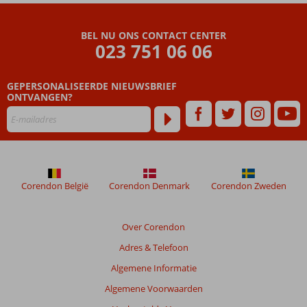
Beoordelingen
die
BEL NU ONS CONTACT CENTER
ouder
023 751 06 06
zijn
dan
GEPERSONALISEERDE NIEUWSBRIEF
48
ONTVANGEN?
maanden
worden
niet
meer
weergegeven
om
de
Corendon België
Corendon Denmark
Corendon Zweden
relevantie
van
de
Over Corendon
getoonde
Adres & Telefoon
beoordelingen
te
Algemene Informatie
garanderen.
Algemene Voorwaarden
Meer
info