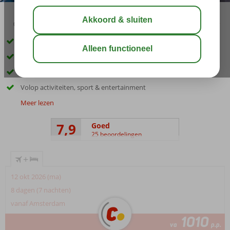
02:50
aug 31°
C
delen
bewaar
Adult Only hotel; minimum leeftijd 16 jaar
Adembenemend uitzicht over zee
Culinair genieten van buffetten, à la carte & fine dining
Volop activiteiten, sport & entertainment
Meer lezen
7,9
Goed
25 beoordelingen
+
12 okt 2026 (ma)
8 dagen (7 nachten)
vanaf Amsterdam
1010
va
p.p.