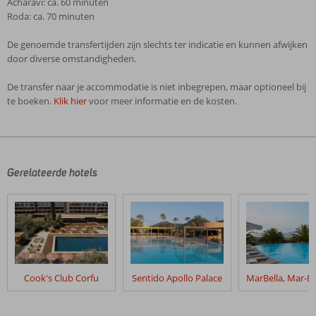
Acharavi: ca. 60 minuten
Roda: ca. 70 minuten
De genoemde transfertijden zijn slechts ter indicatie en kunnen afwijken
door diverse omstandigheden.
De transfer naar je accommodatie is niet inbegrepen, maar optioneel bij
te boeken.
Klik hier
voor meer informatie en de kosten.
De
beoordelingen
zijn
door
Gerelateerde hotels
onze
klanten
geschreven
na
hun
verblijf
in
Cook's Club Corfu
Sentido Apollo Palace
Mythos
Palace