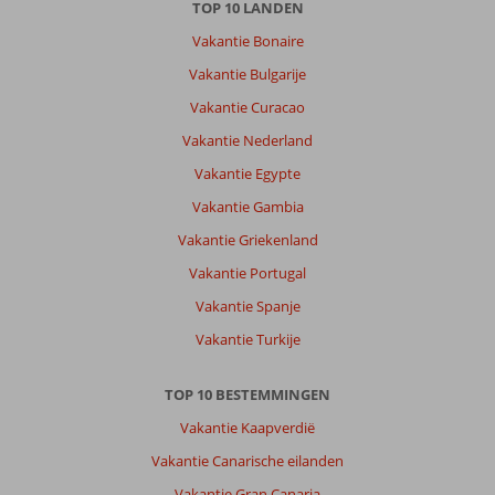
TOP 10 LANDEN
Geweldig
Vakantie Bonaire
maar
enige
Vakantie Bulgarije
minpuntje
Vakantie Curacao
de
bereikbaarheid
Vakantie Nederland
,
Vakantie Egypte
smalle
drukke
Vakantie Gambia
bochtige
Vakantie Griekenland
weg
zonder
Vakantie Portugal
voetpad
Vakantie Spanje
Over
Vakantie Turkije
Mythos
Palace
TOP 10 BESTEMMINGEN
:
Ronduit
Vakantie Kaapverdië
prachtig
Vakantie Canarische eilanden
gelegen
luxe
Vakantie Gran Canaria