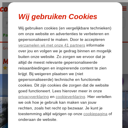
Pakketgarantie
Griekenland
Home
Corfu
Boukari
Mythos Palace
Mythos Palace
All Inclusive
-
Hotel