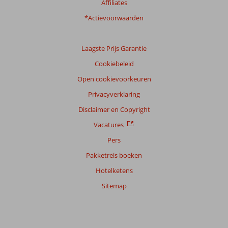
Affiliates
onze
klanten
*Actievoorwaarden
Taal
Nederlands (NL) (5)
Laagste Prijs Garantie
Filter
Cookiebeleid
reisgezelschap
Open cookievoorkeuren
Alle
Privacyverklaring
Sorteren
op
Disclaimer en Copyright
datum (nieuw > oud)
Vacatures
Pers
Anoniem
10
Pakketreis boeken
Nederland
Hotelketens
Met vrienden
,
14 mei 2026
Sitemap
Over
Boukari: