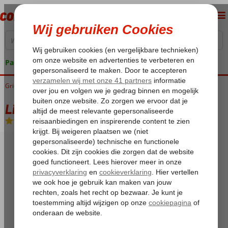
Pakketgarantie
Griekenland
Home
Corfu
Benitses
Lido Corfu Sun Hotel
Lido Corfu Sun Hotel
All Inclusive
-
Hotel