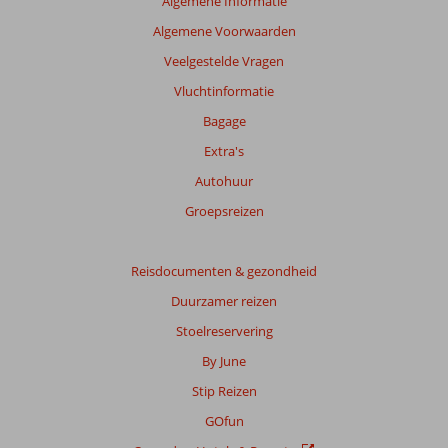
Algemene Informatie
beoordelingen
Algemene Voorwaarden
te
garanderen.
Veelgestelde Vragen
Meer
Vluchtinformatie
info
over
Bagage
onze
Extra's
beoordelingen.
Autohuur
Groepsreizen
Reisdocumenten & gezondheid
Duurzamer reizen
Stoelreservering
By June
Stip Reizen
GOfun