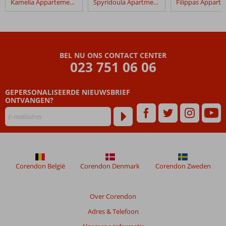
Kamelia Appartementen
Spyridoula Apartments
Lido
Corfu
Sun
Hotel
BEL NU ONS CONTACT CENTER
Beoordelingen
023 751 06 06
die
ouder
GEPERSONALISEERDE NIEUWSBRIEF
zijn
ONTVANGEN?
dan
48
maanden
worden
niet
meer
weergegeven
Corendon België
Corendon Denmark
Corendon Zweden
om
de
relevantie
Over Corendon
van
Adres & Telefoon
de
getoonde