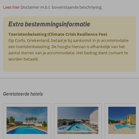
Lees hier
Disclaimer m.b.t. bovenstaande beschrijving.
Extra bestemmingsinformatie
Toeristenbelasting (Climate Crisis Resilience Fee)
Op Corfu, Griekenland, betaal je bij aankomst in je accommodatie
een toeristenbelasting. De hoogte hiervan is afhankelijk van het
aantal sterren van je accommodatie. Het bedrag dient contant te
worden betaald.
De
beoordelingen
zijn
door
Gerelateerde hotels
onze
klanten
geschreven
na
hun
verblijf
in