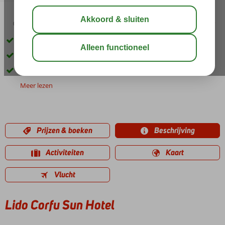
02:50
00:45
aug 31°
C
delen
bewaar
Rustig gelegen en prachtig uitzicht
Op korte afstand van het strand
All Inclusive ook mogelijk
Meer lezen
Prijzen & boeken
Beschrijving
Activiteiten
Kaart
Vlucht
Lido Corfu Sun Hotel