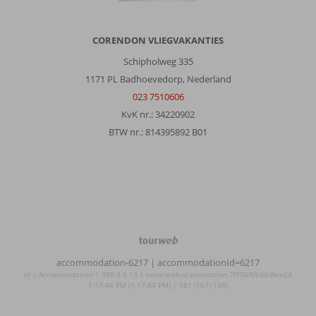
CORENDON VLIEGVAKANTIES
Schipholweg 335
1171 PL Badhoevedorp, Nederland
023 7510606
KvK nr.: 34220902
BTW nr.: 814395892 B01
TourWeb
©
accommodation-6217
| accommodationId=6217
NetMatch
nl | Accommodation | 380.0.0.13 | netm-web-ui-production-7f756f55dd-8km24
1:17:44 PM (1:17:44 PM) | 181 (167|148)