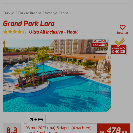
Turkije
Grand Park Lara
Home
Turkse Riviera
Antalya
Lara
Grand Park Lara
Ultra All Inclusive
-
Hotel
bewaar
Hét
+
familiehotel
Zeer goed
in Lara
8,3
08 mrt 2027 (ma)
5 dagen (4 nachten)
478
1720
va
p.p.
voor de
vanaf Amsterdam