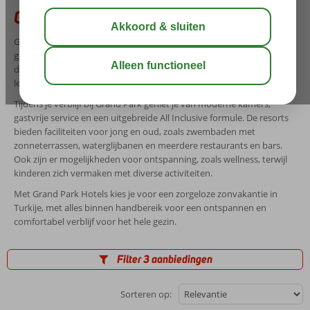
Grand Park Hotels
Grand Park Hotels is een resortconcept in Turkije waar comfort,
gemak en een ontspannen sfeer centraal staan. De hotels liggen aan
de kust bij Lara, een gebied dat bekendstaat om strand, zon en een
levendige omgeving.
Tijdens je verblijf bij Grand Park geniet je van moderne kamers,
gastvrije service en een uitgebreide All Inclusive formule. De resorts
bieden faciliteiten voor jong en oud, zoals zwembaden met
zonneterrassen, waterglijbanen en meerdere restaurants en bars.
Ook zijn er mogelijkheden voor ontspanning, zoals wellness, terwijl
kinderen zich vermaken met diverse activiteiten.
Met Grand Park Hotels kies je voor een zorgeloze zonvakantie in
Turkije, met alles binnen handbereik voor een ontspannen en
comfortabel verblijf voor het hele gezin.
Filter 3 aanbiedingen
Sorteren op: