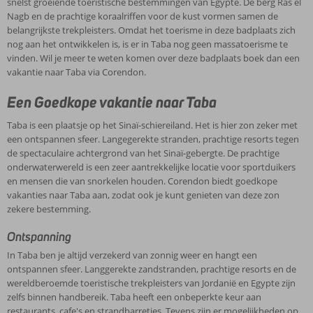
snelst groeiende toeristische bestemmingen van Egypte. De berg Ras el
Nagb en de prachtige koraalriffen voor de kust vormen samen de
belangrijkste trekpleisters. Omdat het toerisme in deze badplaats zich
nog aan het ontwikkelen is, is er in Taba nog geen massatoerisme te
vinden. Wil je meer te weten komen over deze badplaats boek dan een
vakantie naar Taba via Corendon.
Een Goedkope vakantie naar Taba
Taba is een plaatsje op het Sinaï-schiereiland. Het is hier zon zeker met
een ontspannen sfeer. Langegerekte stranden, prachtige resorts tegen
de spectaculaire achtergrond van het Sinaï-gebergte. De prachtige
onderwaterwereld is een zeer aantrekkelijke locatie voor sportduikers
en mensen die van snorkelen houden. Corendon biedt goedkope
vakanties naar Taba aan, zodat ook je kunt genieten van deze zon
zekere bestemming.
Ontspanning
In Taba ben je altijd verzekerd van zonnig weer en hangt een
ontspannen sfeer. Langgerekte zandstranden, prachtige resorts en de
wereldberoemde toeristische trekpleisters van Jordanië en Egypte zijn
zelfs binnen handbereik. Taba heeft een onbeperkte keur aan
restaurants, cafe's en strandbarretjes. Tevens zijn er mogelijkheden op