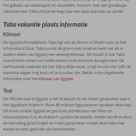
het gebied van watersport en snorkelen. Kortom, met een goedkope
vakantie naar Taba vind je de weg naar een waar paradijs op aarde!
Taba vakantie plaats informatie
Klimaat
De Egyptische badplaats Taba ligt net als Sharm el Sheikh ook op het
schiereiland Sinaï. Taba vormt de grens met Israël en kent net als in
andere delen van Egypte een woestijnklimaat. Dit houdt in dat Taba
vooral hete zomers en milde winters met extreme droogte kent. De
verfrissende zeebries die hier bijna altijd waait, zorgt ervoor dat zelfs de
warmste dagen nog best uit te houden zijn. Bekijk onze uitgebreide
informatie over het
klimaat van Egypte
.
Taal
De officiële taal in Egypte is het Arabisch, en de meest gesproken taal is
het Egyptisch Arabisch. Ruim 80 miljoen Egyptenaren spreken deze taal.
Dit komt omdat Egypte de grootste distributeur van films en
televisieshows is in de Arabisch sprekende wereld. Verder wordt er door
de bevolking goed Engels en Frans gesproken omdat deze talen het
meest worden gebruikt als handelstalen.