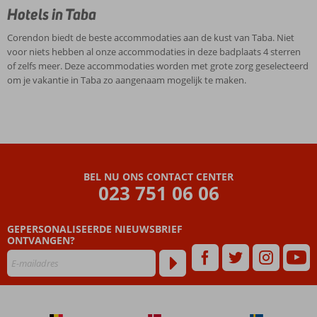
Hotels in Taba
Corendon biedt de beste accommodaties aan de kust van Taba. Niet
voor niets hebben al onze accommodaties in deze badplaats 4 sterren
of zelfs meer. Deze accommodaties worden met grote zorg geselecteerd
om je vakantie in Taba zo aangenaam mogelijk te maken.
BEL NU ONS CONTACT CENTER
023 751 06 06
GEPERSONALISEERDE NIEUWSBRIEF
ONTVANGEN?