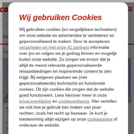
Pakketgarantie
Egypte
Home
Rode Zee
Sharm el Sheikh
Taba
Taba
Het kustplaatsje Taba stond vroeger bekend als conflictgebied
tussen Egypte en Israël. Tegenwoordig is vakantiebestemming Taba