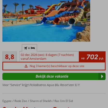
27(!)
+
zwembaden
Aanrader
8,8
02 dec 2026 (wo)
8 dagen (7 nachten)
702
Aquapark
8
va
p.p.
vanaf Amsterdam
met 7
beoordelingen
zwembaden
Nog 3 kamer(s) beschikbaar op deze site
en 17
glijbanen
Bekijk deze vakantie
voor
volwassenen
Voor “Service” krijgt Pickalbatros Aqua Blu Resort een 9,1!
4
restaurants
en 9 bars
Egypte
Sunrise Montemare Resort -Grand Select-
Home
Rode Zee
Sharm el Sheikh
Ras Um El Sid
450 meter