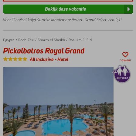
Meerdere
zwembaden
Bekijk deze vakantie
Entertainment
Voor “Service” krijgt Sunrise Montemare Resort -Grand Select- een 9,1!
voor jong en
oud
Heerlijk
Egypte
Pickalbatros Royal Grand
Home
Rode Zee
Sharm el Sheikh
Ras Um El Sid
Spa
Center
Pickalbatros Royal Grand
All Inclusive
-
Hotel
bewaar