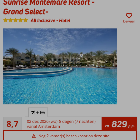
Sunrise Montemare Resort -
lange
Grand Select-
promenade
met cafe's,
All Inclusive
-
Hotel
bewaar
restaurants
en bazaars
Direct aan
+
het
Aanrader
privéstrand
8,7
02 dec 2026 (wo)
8 dagen (7 nachten)
829
10
va
p.p.
vanaf Amsterdam
7 à la carte
beoordelingen
restaurants
Nog 2 kamer(s) beschikbaar op deze site