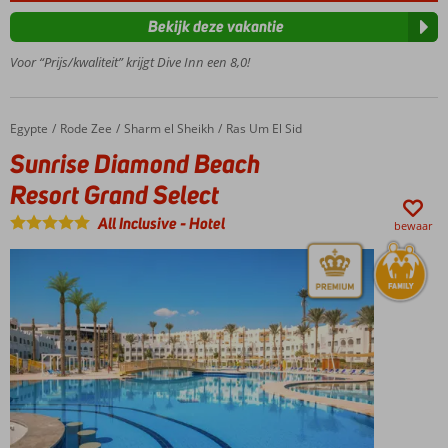
strand
Bekijk deze vakantie
Mini-
Voor “Prijs/kwaliteit” krijgt Dive Inn een 8,0!
club
voor
kinderen
Egypte
Sunrise Diamond Beach Resort Grand Select
Home
Rode Zee
Sharm el Sheikh
Ras Um El Sid
Sunrise Diamond Beach
Resort Grand Select
All Inclusive
-
Hotel
bewaar