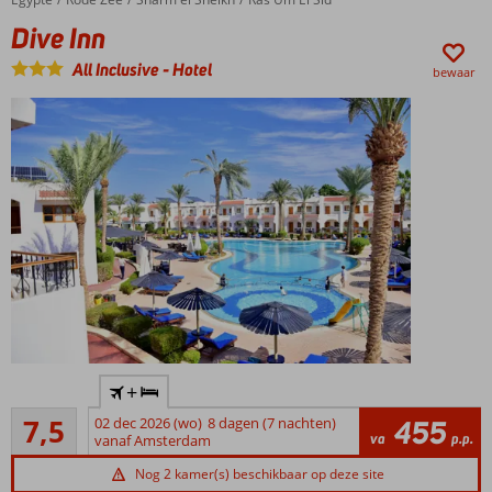
Afkoelen in
één van de
Dive Inn
2
All Inclusive
-
Hotel
zwembaden
bewaar
Halfpension
en All
Inclusive
beschikbaar
Kleinschalig
+
hotel
Goed
7,5
02 dec 2026 (wo)
8 dagen (7 nachten)
455
Shuttle
45
va
p.p.
vanaf Amsterdam
service
beoordelingen
naar
Nog 2 kamer(s) beschikbaar op deze site
het