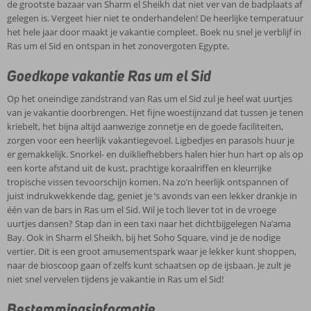
de grootste bazaar van Sharm el Sheikh dat niet ver van de badplaats af
gelegen is. Vergeet hier niet te onderhandelen! De heerlijke temperatuur
het hele jaar door maakt je vakantie compleet. Boek nu snel je verblijf in
Ras um el Sid en ontspan in het zonovergoten Egypte.
Goedkope vakantie Ras um el Sid
Op het oneindige zandstrand van Ras um el Sid zul je heel wat uurtjes
van je vakantie doorbrengen. Het fijne woestijnzand dat tussen je tenen
kriebelt, het bijna altijd aanwezige zonnetje en de goede faciliteiten,
zorgen voor een heerlijk vakantiegevoel. Ligbedjes en parasols huur je
er gemakkelijk. Snorkel- en duikliefhebbers halen hier hun hart op als op
een korte afstand uit de kust, prachtige koraalriffen en kleurrijke
tropische vissen tevoorschijn komen. Na zo’n heerlijk ontspannen of
juist indrukwekkende dag, geniet je ’s avonds van een lekker drankje in
één van de bars in Ras um el Sid. Wil je toch liever tot in de vroege
uurtjes dansen? Stap dan in een taxi naar het dichtbijgelegen Na’ama
Bay. Ook in Sharm el Sheikh, bij het Soho Square, vind je de nodige
vertier. Dit is een groot amusementspark waar je lekker kunt shoppen,
naar de bioscoop gaan of zelfs kunt schaatsen op de ijsbaan. Je zult je
niet snel vervelen tijdens je vakantie in Ras um el Sid!
Bestemmingsinformatie