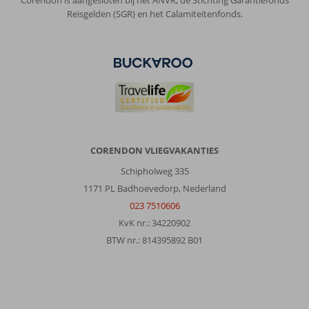
Corendon is aangesloten bij het ANVR, de Stichting Garantiefonds
Reisgelden (SGR) en het Calamiteitenfonds.
CORENDON VLIEGVAKANTIES
Schipholweg 335
1171 PL Badhoevedorp, Nederland
023 7510606
KvK nr.: 34220902
BTW nr.: 814395892 B01