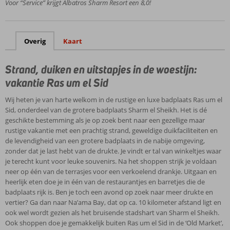
Voor “Service” krijgt Albatros Sharm Resort een 8,0!
Leuke
activiteiten
voor jong
en oud
Overig
Kaart
Strand, duiken en uitstapjes in de woestijn:
vakantie Ras um el Sid
Wij heten je van harte welkom in de rustige en luxe badplaats Ras um el
Sid, onderdeel van de grotere badplaats Sharm el Sheikh. Het is dé
geschikte bestemming als je op zoek bent naar een gezellige maar
rustige vakantie met een prachtig strand, geweldige duikfaciliteiten en
de levendigheid van een grotere badplaats in de nabije omgeving,
zonder dat je last hebt van de drukte. Je vindt er tal van winkeltjes waar
je terecht kunt voor leuke souvenirs. Na het shoppen strijk je voldaan
neer op één van de terrasjes voor een verkoelend drankje. Uitgaan en
heerlijk eten doe je in één van de restaurantjes en barretjes die de
badplaats rijk is. Ben je toch een avond op zoek naar meer drukte en
vertier? Ga dan naar Na’ama Bay, dat op ca. 10 kilometer afstand ligt en
ook wel wordt gezien als het bruisende stadshart van Sharm el Sheikh.
Ook shoppen doe je gemakkelijk buiten Ras um el Sid in de ‘Old Market’,