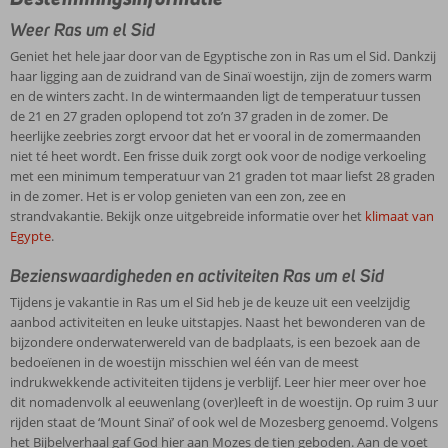
Weer Ras um el Sid
Geniet het hele jaar door van de Egyptische zon in Ras um el Sid. Dankzij
haar ligging aan de zuidrand van de Sinaï woestijn, zijn de zomers warm
en de winters zacht. In de wintermaanden ligt de temperatuur tussen
de 21 en 27 graden oplopend tot zo’n 37 graden in de zomer. De
heerlijke zeebries zorgt ervoor dat het er vooral in de zomermaanden
niet té heet wordt. Een frisse duik zorgt ook voor de nodige verkoeling
met een minimum temperatuur van 21 graden tot maar liefst 28 graden
in de zomer. Het is er volop genieten van een zon, zee en
strandvakantie. Bekijk onze uitgebreide informatie over het
klimaat van
Egypte
.
Bezienswaardigheden en activiteiten Ras um el Sid
Tijdens je vakantie in Ras um el Sid heb je de keuze uit een veelzijdig
aanbod activiteiten en leuke uitstapjes. Naast het bewonderen van de
bijzondere onderwaterwereld van de badplaats, is een bezoek aan de
bedoeïenen in de woestijn misschien wel één van de meest
indrukwekkende activiteiten tijdens je verblijf. Leer hier meer over hoe
dit nomadenvolk al eeuwenlang (over)leeft in de woestijn. Op ruim 3 uur
rijden staat de ‘Mount Sinaï’ of ook wel de Mozesberg genoemd. Volgens
het Bijbelverhaal gaf God hier aan Mozes de tien geboden. Aan de voet