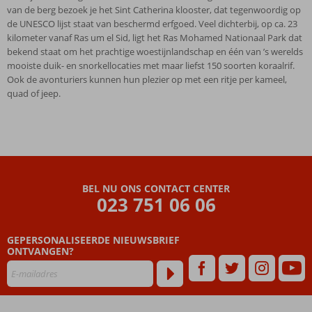
van de berg bezoek je het Sint Catherina klooster, dat tegenwoordig op
de UNESCO lijst staat van beschermd erfgoed. Veel dichterbij, op ca. 23
kilometer vanaf Ras um el Sid, ligt het Ras Mohamed Nationaal Park dat
bekend staat om het prachtige woestijnlandschap en één van ’s werelds
mooiste duik- en snorkellocaties met maar liefst 150 soorten koraalrif.
Ook de avonturiers kunnen hun plezier op met een ritje per kameel,
quad of jeep.
BEL NU ONS CONTACT CENTER
023 751 06 06
GEPERSONALISEERDE NIEUWSBRIEF
ONTVANGEN?