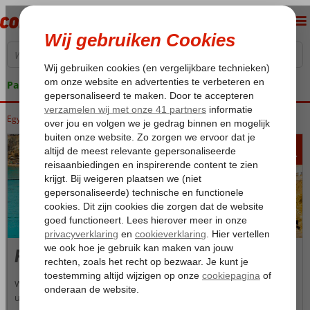
Pakketgarantie
Egypte
Home
Rode Zee
Sharm el Sheikh
Ras Um El Sid
434
va
p.p.
Ras Um El Sid
Wij heten je van harte welkom in de rustige en luxe badplaats Ras
um el Sid, onderdeel van de grotere badplaats Sharm el Sheikh. Het