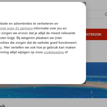
NTIE
VERRE REIZEN
ALL INCLUSIVE
WINTERZON
 annuleren*
ode Zee
Sharm el Sheikh
Dahab
ab