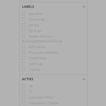
LABELS
Aquafun
Charming
Family
Fly & go
Hotels met een
duurzaamheidscertificaat
Only Adult
Premium Selection
Stedentrips
Swim-up
Trendy
ACTIES
16
17
Corendon Villa's
Corendon's Choice