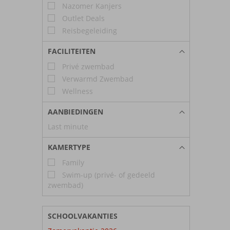
Nazomer Kanjers
Outlet Deals
Reisbegeleiding
FACILITEITEN
Privé zwembad
Verwarmd Zwembad
Wellness
AANBIEDINGEN
Last minute
KAMERTYPE
Family
Swim-up (privé- of gedeeld
zwembad)
SCHOOLVAKANTIES