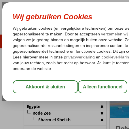
LAST MINUTE
ZOMER 2026
ZONVAKA
Pakketgarantie
Laagsteprijsgarantie*
Gratis
REISGEZELSCHAP
Egypte
Home
R
Kamer 1:
2 Personen
Wijzig Reisgezelschap
BESTEMMING
Egypte
Rode Zee
Sharm el Sheikh
Dah