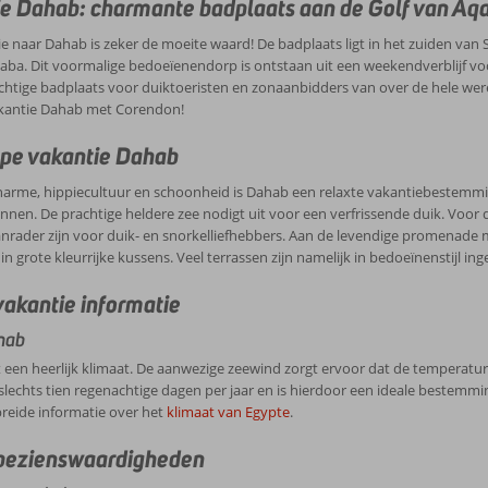
e Dahab: charmante badplaats aan de Golf van Aq
e van een kamelentocht naar de bedoeïenen in de woestijn. Een unieke ervar
s in Dahab
e naar Dahab is zeker de moeite waard! De badplaats ligt in het zuiden van 
aba. Dit voormalige bedoeïenendorp is ontstaan uit een weekendverblijf vo
endon heb je de keuze uit diverse comfortabele hotels in Dahab. Alle accom
chtige badplaats voor duiktoeristen en zonaanbidders van over de hele wer
o aangenaam mogelijk te maken. Bij de selectie wordt onder andere gelet o
kantie Dahab met Corendon!
tuele stadscentra.
pe vakantie Dahab
arme, hippiecultuur en schoonheid is Dahab een relaxte vakantiebestemming.
onnen. De prachtige heldere zee nodigt uit voor een verfrissende duik. Voor 
nrader zijn voor duik- en snorkelliefhebbers. Aan de levendige promenade me
n grote kleurrijke kussens. Veel terrassen zijn namelijk in bedoeïnenstijl ing
akantie informatie
hab
een heerlijk klimaat. De aanwezige zeewind zorgt ervoor dat de temperat
lechts tien regenachtige dagen per jaar en is hierdoor een ideale bestemmi
reide informatie over het
klimaat van Egypte
.
bezienswaardigheden