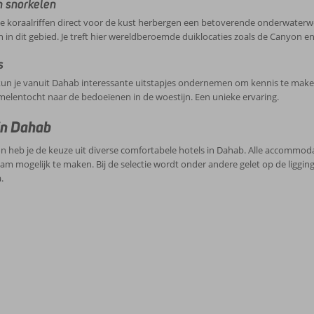
n snorkelen
e koraalriffen direct voor de kust herbergen een betoverende onderwaterwe
jn in dit gebied. Je treft hier wereldberoemde duiklocaties zoals de Canyon e
s
kun je vanuit Dahab interessante uitstapjes ondernemen om kennis te make
elentocht naar de bedoeïenen in de woestijn. Een unieke ervaring.
in Dahab
n heb je de keuze uit diverse comfortabele hotels in Dahab. Alle accommo
m mogelijk te maken. Bij de selectie wordt onder andere gelet op de liggi
.