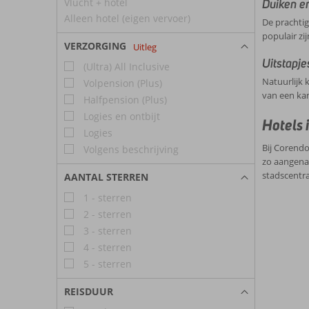
Vlucht + hotel
Duiken e
Alleen hotel (eigen vervoer)
De prachtig
populair zi
VERZORGING
Uitleg
Uitstapje
(Ultra) All Inclusive
Natuurlijk 
Volpension (Plus)
van een kam
Halfpension (Plus)
Logies en ontbijt
Hotels 
Logies
Bij Corendo
Volgens beschrijving
zo aangenaa
stadscentra
AANTAL STERREN
1 - sterren
2 - sterren
3 - sterren
4 - sterren
5 - sterren
REISDUUR