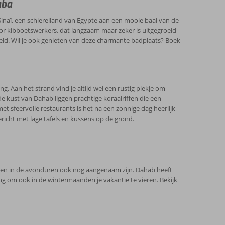
aba
ing.
Sinaï, een schiereiland van Egypte aan een mooie baai van de
or kibboetswerkers, dat langzaam maar zeker is uitgegroeid
modaties worden met grote zorg gekozen om je vakantie in
eld. Wil je ook genieten van deze charmante badplaats? Boek
p de ligging ten opzichte van stranden, eetgelegenheden
 Aan het strand vind je altijd wel een rustig plekje om
de kust van Dahab liggen prachtige koraalriffen die een
t sfeervolle restaurants is het na een zonnige dag heerlijk
ericht met lage tafels en kussens op de grond.
uren in de avonduren ook nog aangenaam zijn. Dahab heeft
ng om ook in de wintermaanden je vakantie te vieren. Bekijk