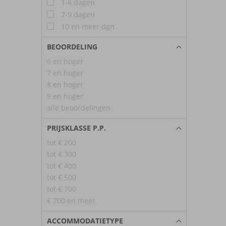
1-6 dagen
7-9 dagen
10 en meer dgn
BEOORDELING
6 en hoger
7 en hoger
8 en hoger
9 en hoger
alle beoordelingen
PRIJSKLASSE P.P.
tot € 200
tot € 300
tot € 400
tot € 500
tot € 700
€ 700 en meer
ACCOMMODATIETYPE