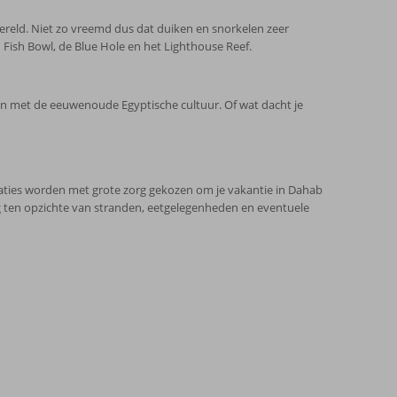
reld. Niet zo vreemd dus dat duiken en snorkelen zeer
n Fish Bowl, de Blue Hole en het Lighthouse Reef.
n met de eeuwenoude Egyptische cultuur. Of wat dacht je
daties worden met grote zorg gekozen om je vakantie in Dahab
ng ten opzichte van stranden, eetgelegenheden en eventuele