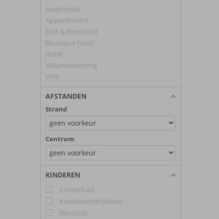
Aparthotel
Appartement
Bed & Breakfast
Boutique hotel
Hotel
Vakantiewoning
Villa
AFSTANDEN
Strand
Centrum
KINDEREN
Kinderbad
Kindvriendelijkheid
Miniclub