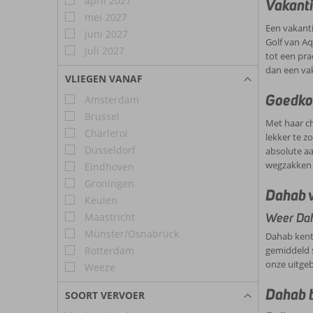
april 2027
Vakanti
dacht j
mei 2027
Hotel
Een vakanti
juni 2027
Golf van Aq
Bij Cor
juli 2027
tot een pra
Dahab z
dan een va
en even
VLIEGEN VANAF
Goedko
Amsterdam
Brussel
Met haar ch
Charleroi
lekker te z
Düsseldorf
absolute aa
wegzakken i
Eindhoven
Groningen
Dahab v
Keulen
Maastricht
Weer Da
Münster/Osnabrück
Dahab kent 
Rotterdam
gemiddeld s
onze uitgeb
Weeze
Dahab 
SOORT VERVOER