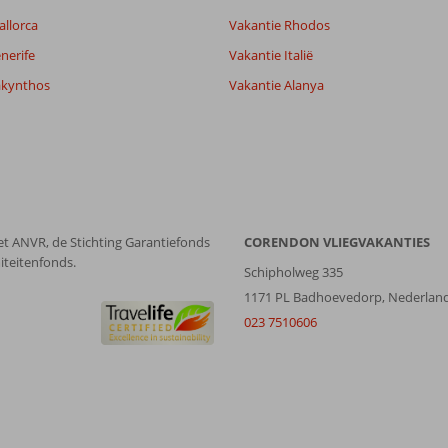
allorca
Vakantie Rhodos
nerife
Vakantie Italië
akynthos
Vakantie Alanya
et ANVR, de Stichting Garantiefonds
CORENDON VLIEGVAKANTIES
iteitenfonds.
Schipholweg 335
1171 PL Badhoevedorp, Nederlan
023 7510606