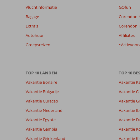
van
Vluchtinformatie
GOfun
de
Bagage
Corendon H
getoonde
beoordelingen
Extra's
Corendon I
te
Autohuur
Affiliates
garanderen.
Meer
Groepsreizen
*Actievoor
info
over
onze
beoordelingen.
TOP 10 LANDEN
TOP 10 B
Vakantie Bonaire
Vakantie K
Totale score
Scoreverdeling
7,5
Algemene indruk
7,5
Eten
Vakantie Bulgarije
Vakantie Ca
Gebaseerd op:
Ligging
7,5
Kamers
45
Vakantie Curacao
Vakantie G
Goed
Service
7,5
Kindvriende
beoordelingen
Prijs/kwaliteit
8,0
Wifi kwalite
Vakantie Nederland
Vakantie Ib
Vakantie Egypte
Vakantie D
Vakantie Gambia
Vakantie K
Ervaringen
Taal
van onze
Nederlands (NL) (38)
Vakantie Griekenland
Vakantie Kr