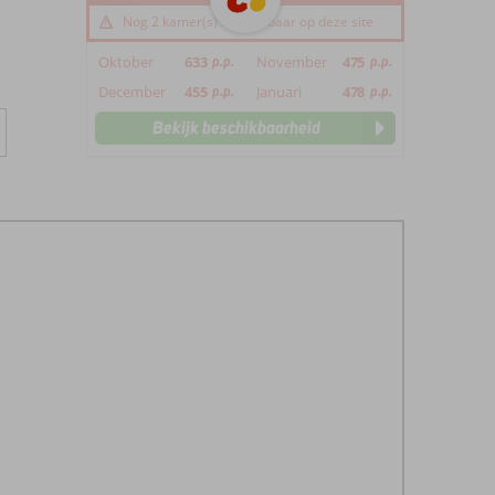
Nog 2 kamer(s) beschikbaar op deze site
Oktober
633
p.p.
November
475
p.p.
December
455
p.p.
Januari
478
p.p.
Bekijk beschikbaarheid