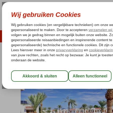
LAST MINUTE
ZOMER 2026
ZONVAKA
Pakketgarantie
Laagsteprijsgarantie*
Gratis
Egypte
Home
Rode Zee
Sharm el Sheikh
Ras Um El Sid
Dive Inn
Dive Inn
All Inclusive
-
Hotel