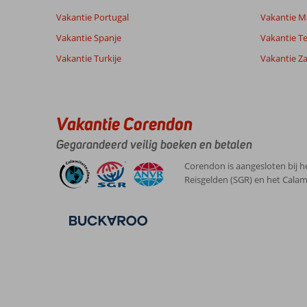
klanten
Vakantie Portugal
Vakantie M
Vakantie Spanje
Vakantie Te
8,0
Vakantie Turkije
Vakantie Z
Over
Algemene indruk
8
Ras
Ligging
8
Anna
Um
Service
8
Nederland
El
Prijs/kwaliteit
8
Sid:
Vakantie Corendon
Met vrienden
Eten
8
,
Omdat
Kamers
8
Gegarandeerd veilig boeken en betalen
18 maart 2026
t
Kindvriendelijk
-
kleinschalig
Wifi kwaliteit
9
Corendon is aangesloten bij h
is,
Reisgelden (SGR) en het Calam
1bar
en
1
zwembad
is
t
makkelijk
contact
te