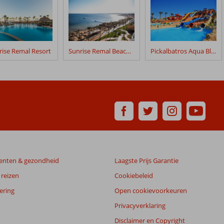
rise Remal Resort
Sunrise Remal Beach Resort
Pickalbatros Aqua Blu Resort
enten & gezondheid
Laagste Prijs Garantie
reizen
Cookiebeleid
ering
Open cookievoorkeuren
Privacyverklaring
Disclaimer en Copyright