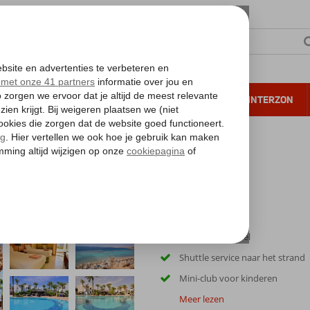
NTIE
VERRE REIZEN
ALL INCLUSIVE
WINTERZON
 annuleren*
Kleinschalig hotel
Shuttle service naar het strand
Mini-club voor kinderen
Meer lezen