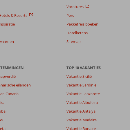
Vacatures
otels & Resorts
Pers
nspiratie
Pakketreis boeken
Hotelketens
waarden
Sitemap
ESTEMMINGEN
TOP 10 VAKANTIES
aapverdië
Vakantie Sicilië
6,8
narische eilanden
Vakantie Sardinië
6,9
ran Canaria
Vakantie Lanzarote
lijk
6,0
it
7,2
iza
Vakantie Albufeira
ubai
Vakantie Antalya
os
Vakantie Madeira
Filter reisgezelschap
Sorteren op
Alle
datum (nieuw > oud)
eta
Vakantie Bonaire