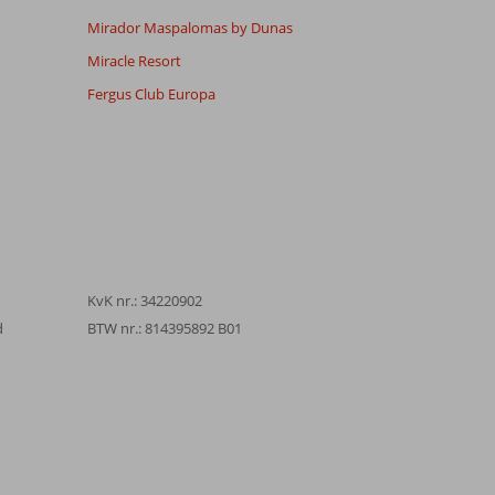
Mirador Maspalomas by Dunas
Miracle Resort
Fergus Club Europa
KvK nr.: 34220902
d
BTW nr.: 814395892 B01