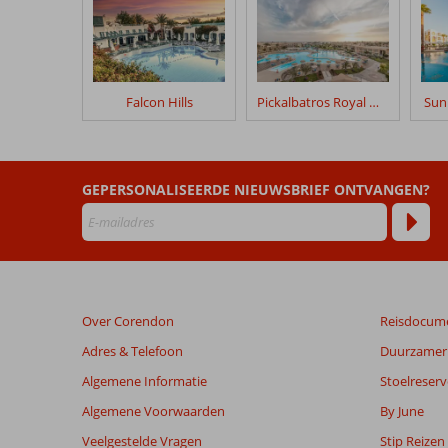
geschreven
na
hun
verblijf
in
Falcon Hills
Pickalbatros Royal Moderna
Sun
Dive
Inn
Beoordelingen
GEPERSONALISEERDE NIEUWSBRIEF ONTVANGEN?
die
ouder
zijn
dan
48
maanden
Over Corendon
Reisdocum
worden
niet
Adres & Telefoon
Duurzamer 
meer
Algemene Informatie
Stoelreserv
weergegeven
om
Algemene Voorwaarden
By June
de
Veelgestelde Vragen
Stip Reizen
relevantie