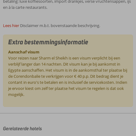
betaling: luxe koffiesoorten, import drankjes, verse vruchtensappen, ijs
en à la carte restaurants.
Lees hier
Disclaimer m.b.t. bovenstaande beschrijving.
Extra bestemmingsinformatie
Aanschaf visum
Voor reizen naar Sharm el Sheikh is een visum verplicht bij een
verblijf langer dan 14 nachten. Dit visum kan je bij aankomst in
Egypte aanschaffen. Het visum is in de aankomsthal ter plaatse bij
de Corendonbalie te verkrijgen voor € 40 p.p. Dit bedrag dient je
contant in euro's te betalen en is inclusief de servicekosten. Indien
je ervoor kiest om zelf ter plaatse het visum te regelen is dat ook
mogelijk.
De
beoordelingen
zijn
door
Gerelateerde hotels
onze