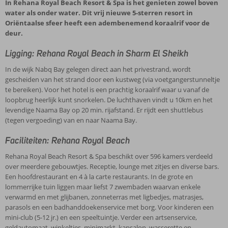
In Rehana Royal Beach Resort & Spa is het genieten zowel boven
water als onder water. Dit vrij nieuwe 5-sterren resort in
Oriëntaalse sfeer heeft een adembenemend koraalrif voor de
deur.
Ligging: Rehana Royal Beach in Sharm El Sheikh
In de wijk Nabq Bay gelegen direct aan het privestrand, wordt
gescheiden van het strand door een kustweg (via voetgangerstunneltje
te bereiken). Voor het hotel is een prachtig koraalrif waar u vanaf de
loopbrug heerlijk kunt snorkelen. De luchthaven vindt u 10km en het
levendige Naama Bay op 20 min. rijafstand. Er rijdt een shuttlebus
(tegen vergoeding) van en naar Naama Bay.
Faciliteiten: Rehana Royal Beach
Rehana Royal Beach Resort & Spa beschikt over 596 kamers verdeeld
over meerdere gebouwtjes. Receptie, lounge met zitjes en diverse bars.
Een hoofdrestaurant en 4 à la carte restaurants. In de grote en
lommerrijke tuin liggen maar liefst 7 zwembaden waarvan enkele
verwarmd en met glijbanen, zonneterras met ligbedjes, matrasjes,
parasols en een badhanddoekenservice met borg. Voor kinderen een
mini-club (5-12 jr.) en een speeltuintje. Verder een artsenservice,
geldautomaat, winkeltjes, minimarkt, kapsalon, wasserette en