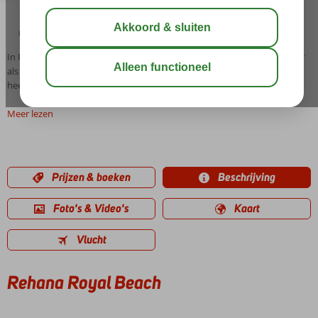
04:45
00:20
aug 37°
C
delen
bewaar
In Rehana Royal Beach Resort & Spa is het genieten zowel boven water
als onder water. Dit vrij nieuwe 5-sterren resort in Oriëntaalse sfeer
heeft een adembenemend koraalrif voor de deur.
Meer lezen
Prijzen & boeken
Beschrijving
Foto's & Video's
Kaart
Vlucht
Rehana Royal Beach