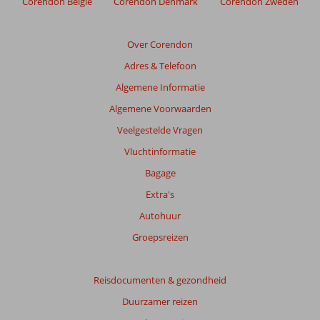
Corendon België
Corendon Denmark
Corendon Zweden
de
relevantie
van
Over Corendon
de
Adres & Telefoon
getoonde
beoordelingen
Algemene Informatie
te
Algemene Voorwaarden
garanderen.
Meer
Veelgestelde Vragen
info
Vluchtinformatie
over
onze
Bagage
beoordelingen.
Extra's
Autohuur
Groepsreizen
Reisdocumenten & gezondheid
Duurzamer reizen