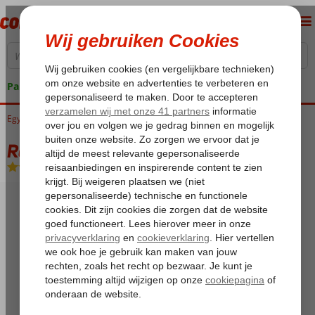
Pakketgarantie
Egypte
Home
Rode Zee
Sharm el Sheikh
Nabq Bay
Rehana Royal Beach
Rehana Royal Beach
X
-
Hotel