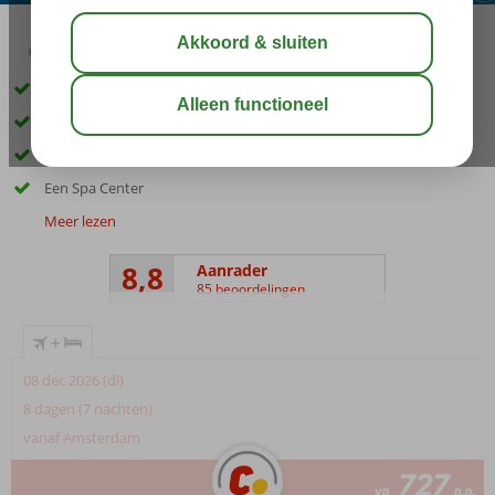
05:00
03:00
aug 34°
C
delen
bewaar
Prachtig hotel direct aan het strand
Aquapark met glijbanen
Meerdere restaurants
Een Spa Center
Meer lezen
8,8
Aanrader
85 beoordelingen
+
08 dec 2026 (di)
8 dagen (7 nachten)
vanaf Amsterdam
727
va
p.p.