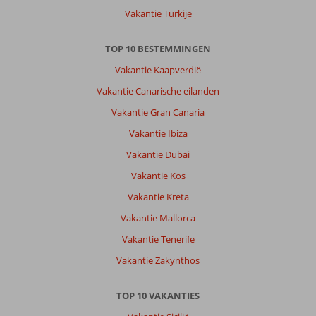
Resort:
Vakantie Turkije
Pickalbatros
keten
TOP 10 BESTEMMINGEN
is
zoals
Vakantie Kaapverdië
verwacht
Vakantie Canarische eilanden
en
eerder
Vakantie Gran Canaria
ervaren
Vakantie Ibiza
goede
hotels.
Vakantie Dubai
Vakantie Kos
Algemene indruk
9
Eten
9
Ligging
9
Kamers
9
Vakantie Kreta
Service
9
Kindvriendelijk
9
Vakantie Mallorca
Prijs/kwaliteit
9
Wifi kwaliteit
6
Vakantie Tenerife
Vakantie Zakynthos
Anoniem
10
Nederland
TOP 10 VAKANTIES
Met partner
,
01 maart 2026