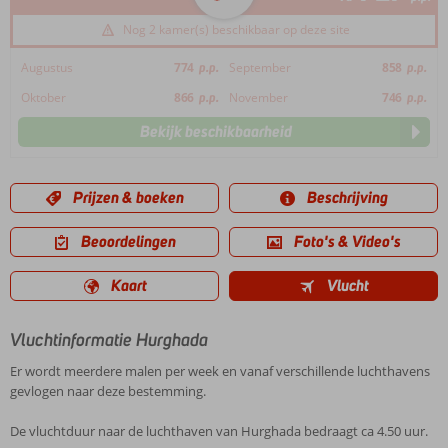
Nog 2 kamer(s) beschikbaar op deze site
Augustus
774
p.p.
September
858
p.p.
Oktober
866
p.p.
November
746
p.p.
Bekijk beschikbaarheid
Prijzen & boeken
Beschrijving
Beoordelingen
Foto's & Video's
Kaart
Vlucht
Vluchtinformatie Hurghada
Er wordt meerdere malen per week en vanaf verschillende luchthavens
gevlogen naar deze bestemming.
De vluchtduur naar de luchthaven van Hurghada bedraagt ca 4.50 uur.