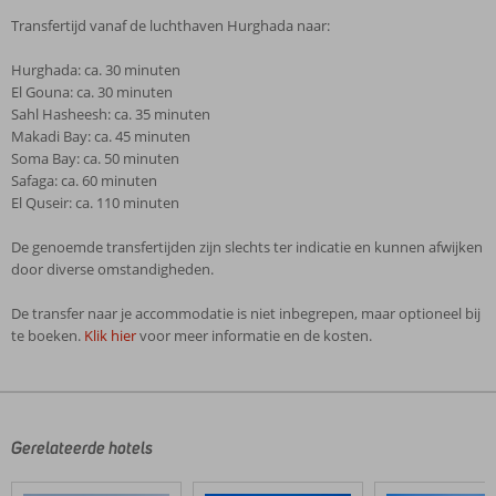
Transfertijd vanaf de luchthaven Hurghada naar:
Hurghada: ca. 30 minuten
El Gouna: ca. 30 minuten
Sahl Hasheesh: ca. 35 minuten
Makadi Bay: ca. 45 minuten
Soma Bay: ca. 50 minuten
Safaga: ca. 60 minuten
El Quseir: ca. 110 minuten
De genoemde transfertijden zijn slechts ter indicatie en kunnen afwijken
door diverse omstandigheden.
De transfer naar je accommodatie is niet inbegrepen, maar optioneel bij
te boeken.
Klik hier
voor meer informatie en de kosten.
De
beoordelingen
zijn
door
Gerelateerde hotels
onze
klanten