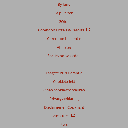
By June
Stip Reizen
Scoreverdeling
Algemene indruk
8,8
Eten
7,8
GOfun
Ligging
7,5
Kamers
8,7
Corendon Hotels & Resorts
Service
8,4
Kindvriendelijk
8,6
Prijs/kwaliteit
8,5
Wifi kwaliteit
7,0
Corendon Inspiratie
Affiliates
Ervaringen
*Actievoorwaarden
van
onze
klanten
Taal
Laagste Prijs Garantie
Nederlands (NL) (45)
Cookiebeleid
Filter
Open cookievoorkeuren
reisgezelschap
Privacyverklaring
Alle
Disclaimer en Copyright
Sorteren
Vacatures
op
Pers
datum (nieuw > oud)