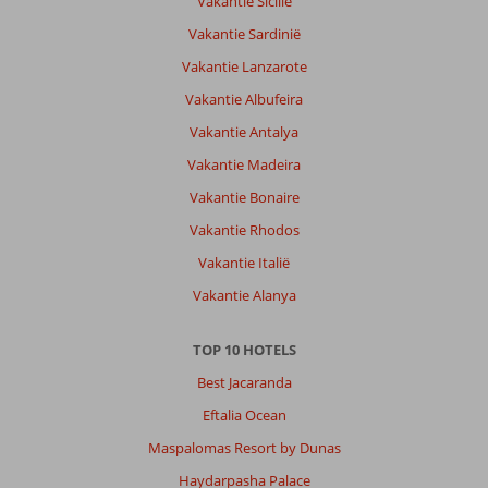
Vakantie Sicilië
Vakantie Sardinië
Wat
Vakantie Lanzarote
hebben
Vakantie Albufeira
wij
genoten,
Vakantie Antalya
wat
Vakantie Madeira
was
het
Vakantie Bonaire
hier
Vakantie Rhodos
mooi
en
Vakantie Italië
superschoon.
Vakantie Alanya
Prachtig
aangelegen
tuinen
TOP 10 HOTELS
heerlijk
Best Jacaranda
eten
Eftalia Ocean
Over
Maspalomas Resort by Dunas
Pickalbatros
Sea
Haydarpasha Palace