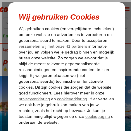
Pakketgarantie
Egypte
Home
Rode Zee
Marsa Alam
Pickalbatros Sea World Resort
Pickalbatros Sea World Resort
All Inclusive
-
Hotel