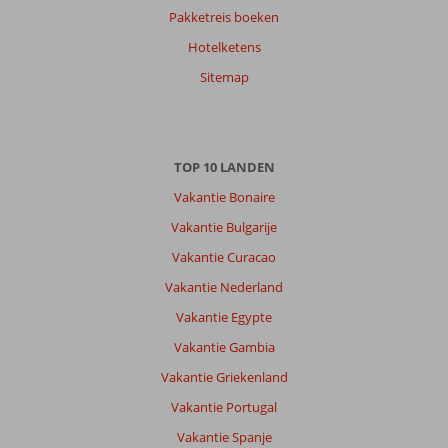
Pakketreis boeken
Hotelketens
Linda
9,0
Nederland
Sitemap
Gezin met oud(ere) kind(eren)
,
05 april 2026
TOP 10 LANDEN
Bestemming
is
Vakantie Bonaire
prima.
Vakantie Bulgarije
Ligt
alleen
Vakantie Curacao
niet
Vakantie Nederland
in
Marsa
Vakantie Egypte
alam.
Vakantie Gambia
Over
Vakantie Griekenland
Pickalbatros
Vakantie Portugal
Sea
World
Vakantie Spanje