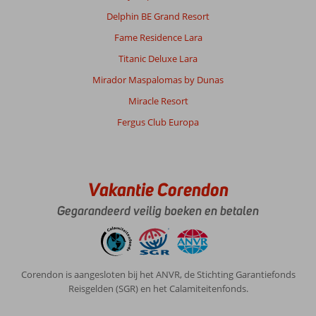
World
Delphin BE Grand Resort
Resort:
Super
Fame Residence Lara
groot,
Titanic Deluxe Lara
super
schoon
Mirador Maspalomas by Dunas
heerlijke
Miracle Resort
bedden
wij
Fergus Club Europa
hadden
een
kamer
dichtbij
Vakantie Corendon
het
strand
Gegarandeerd veilig boeken en betalen
zo
fijn
Algemene indruk
10
Eten
10
Corendon is aangesloten bij het ANVR, de Stichting Garantiefonds
Ligging
10
Kamers
10
Reisgelden (SGR) en het Calamiteitenfonds.
Service
10
Kindvriendelijk
-
Prijs/kwaliteit
10
Wifi kwaliteit
7