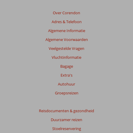
de
relevantie
Over Corendon
van
Adres & Telefoon
de
getoonde
Algemene Informatie
beoordelingen
Algemene Voorwaarden
te
garanderen.
Veelgestelde Vragen
Meer
Vluchtinformatie
info
over
Bagage
onze
Extra's
beoordelingen.
Autohuur
Totale
Groepsreizen
score
Gebaseerd
Reisdocumenten & gezondheid
op:
Duurzamer reizen
85
beoordelingen
Stoelreservering