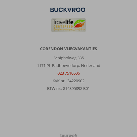
Roland
8,0
Nederland
Met vrienden
,
12 februari 2026
CORENDON VLIEGVAKANTIES
afstand
Schipholweg 335
tussen
luchthaven
1171 PL Badhoevedorp, Nederland
Hurghada
023 7510606
en
KvK nr.: 34220902
hotel
BTW nr.: 814395892 B01
te
lang
rijden,
bijna
2
u.
In
omgeving
TourWeb