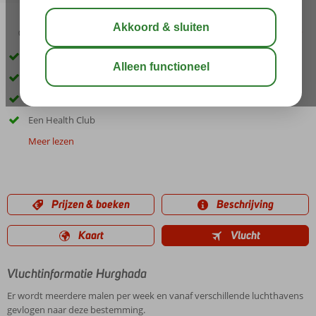
05:00
03:00
aug 34°
C
delen
bewaar
Zandstrand met prachtig koraalrif
2 à-la-carterestaurants
Gratis entree in het Aquatico Park
Een Health Club
Meer lezen
Prijzen & boeken
Beschrijving
Kaart
Vlucht
Vluchtinformatie Hurghada
Er wordt meerdere malen per week en vanaf verschillende luchthavens
gevlogen naar deze bestemming.