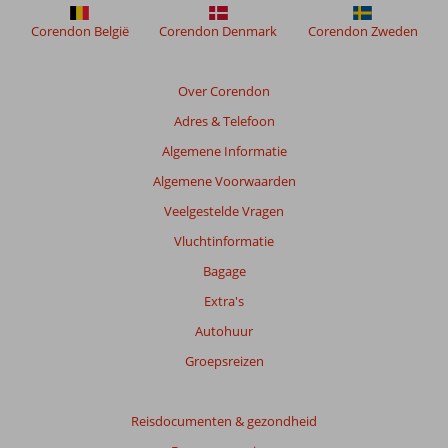
weergegeven
om
Corendon België
Corendon Denmark
Corendon Zweden
de
relevantie
van
Over Corendon
de
Adres & Telefoon
getoonde
beoordelingen
Algemene Informatie
te
Algemene Voorwaarden
garanderen.
Meer
Veelgestelde Vragen
info
Vluchtinformatie
over
onze
Bagage
beoordelingen.
Extra's
Autohuur
Groepsreizen
Reisdocumenten & gezondheid