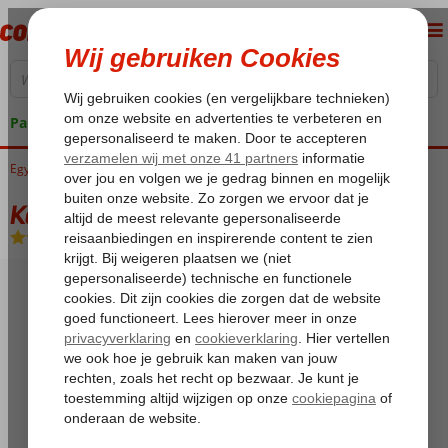
Pakketgarantie
Egypte
Home
Rode Zee
Marsa Alam
Kahramana Beach Resort
Kahramana Beach Resort
All Inclusive
-
Hotel