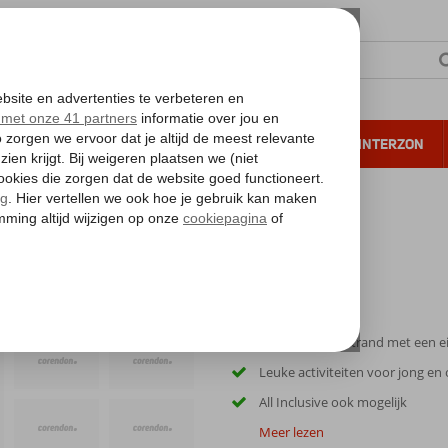
NTIE
VERRE REIZEN
ALL INCLUSIVE
WINTERZON
 annuleren*
 El Quseir
Direct aan het strand met een ei
Leuke activiteiten voor jong en
All Inclusive ook mogelijk
Meer lezen