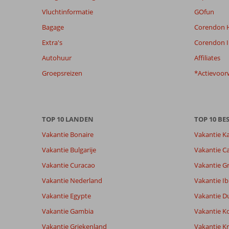
de
Vluchtinformatie
GOfun
relevantie
Bagage
Corendon H
van
de
Extra's
Corendon I
getoonde
Autohuur
Affiliates
beoordelingen
te
Groepsreizen
*Actievoor
garanderen.
Meer
info
over
TOP 10 LANDEN
TOP 10 B
onze
beoordelingen.
Vakantie Bonaire
Vakantie K
Vakantie Bulgarije
Vakantie Ca
Vakantie Curacao
Vakantie G
Vakantie Nederland
Vakantie Ib
Vakantie Egypte
Vakantie D
Vakantie Gambia
Vakantie K
Vakantie Griekenland
Vakantie Kr