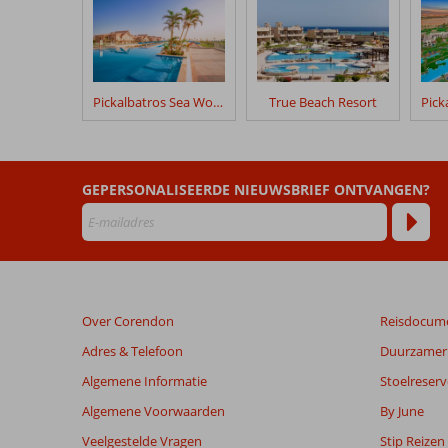
geschreven
na
hun
verblijf
in
Pickalbatros Sea World Resort
True Beach Resort
Movenpick
Resort
El
Quseir
GEPERSONALISEERDE NIEUWSBRIEF ONTVANGEN?
Beoordelingen
die
ouder
zijn
dan
Over Corendon
Reisdocum
48
maanden
Adres & Telefoon
Duurzamer 
worden
Algemene Informatie
Stoelreserv
niet
meer
Algemene Voorwaarden
By June
weergegeven
Veelgestelde Vragen
Stip Reizen
om