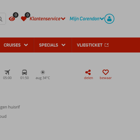
REGISTREER
CONTACT
0
0
Klantenservice
Mijn Corendon
CRUISES
SPECIALS
VLIEGTICKET
05:00
01:50
aug 34°
C
delen
bewaar
gen huisrif
 oud