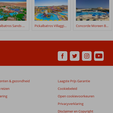
Pickalbatros Sands Hotel
Pickalbatros Villaggio Resort
Concorde Moreen Beach
enten & gezondheid
Laagste Prijs Garantie
reizen
Cookiebeleid
ering
Open cookievoorkeuren
Privacyverklaring
Disclaimer en Copyright