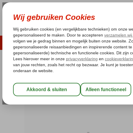
LAST MINUTE
ZOMER 2026
ZONVAKA
Pakketgarantie
Laagsteprijsgarantie*
Gratis
Egypte
Home
Rode Zee
Marsa Alam
El Quseir
Movenpick Resort
Movenpick Resort El Quseir
Halfpension
-
Hotel