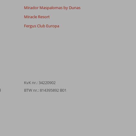
Mirador Maspalomas by Dunas
Miracle Resort
Fergus Club Europa
KvK nr.: 34220902
d
BTW nr.: 814395892 B01