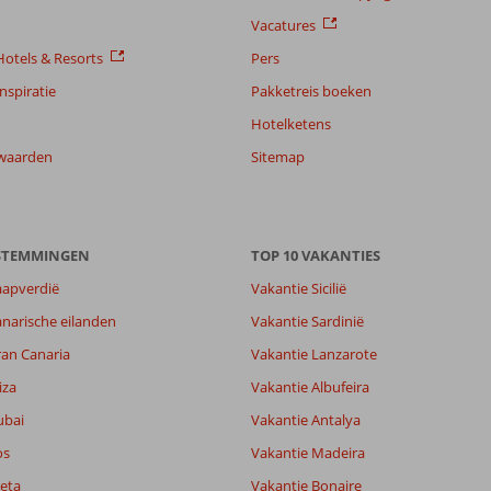
Vacatures
otels & Resorts
Pers
nspiratie
Pakketreis boeken
Hotelketens
waarden
Sitemap
ESTEMMINGEN
TOP 10 VAKANTIES
aapverdië
Vakantie Sicilië
narische eilanden
Vakantie Sardinië
ran Canaria
Vakantie Lanzarote
iza
Vakantie Albufeira
ubai
Vakantie Antalya
os
Vakantie Madeira
eta
Vakantie Bonaire