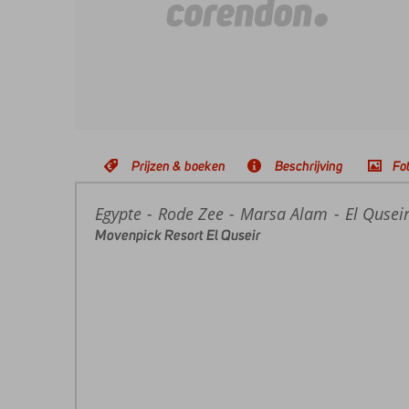
Prijzen & boeken
Beschrijving
Fot
Egypte
Home
Rode Zee
Marsa Alam
El Qusei
Movenpick Resort El Quseir