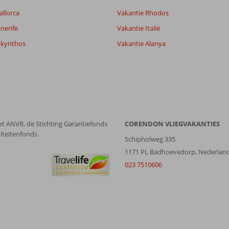
allorca
Vakantie Rhodos
nerife
Vakantie Italië
akynthos
Vakantie Alanya
et ANVR, de Stichting Garantiefonds
CORENDON VLIEGVAKANTIES
iteitenfonds.
Schipholweg 335
1171 PL Badhoevedorp, Nederlan
023 7510606