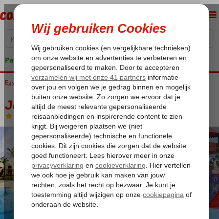
Pakketgarantie
Egypte
Home
Rode Zee
Hurghada
Makadi Bay
Jaz Makadi Saraya Palms
Jaz Makadi Saraya Palms
All Inclusive
-
Aparthotel