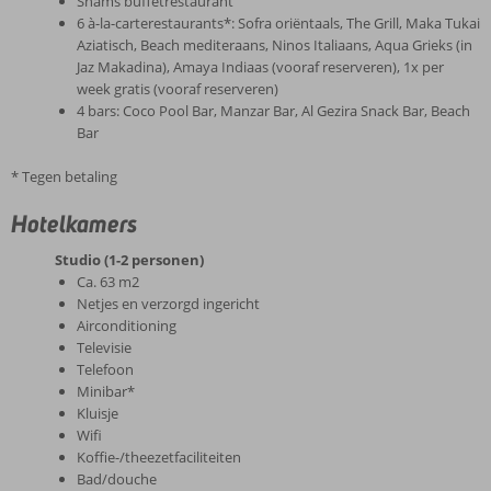
Shams buffetrestaurant
6 à-la-carterestaurants*: Sofra oriëntaals, The Grill, Maka Tukai
Aziatisch, Beach mediteraans, Ninos Italiaans, Aqua Grieks (in
Jaz Makadina), Amaya Indiaas (vooraf reserveren), 1x per
week gratis (vooraf reserveren)
4 bars: Coco Pool Bar, Manzar Bar, Al Gezira Snack Bar, Beach
Bar
* Tegen betaling
Hotelkamers
Studio (1-2 personen)
Ca. 63 m2
Netjes en verzorgd ingericht
Airconditioning
Televisie
Telefoon
Minibar*
Kluisje
Wifi
Koffie-/theezetfaciliteiten
Bad/douche