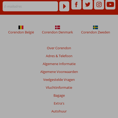
48
maanden
worden
niet
meer
weergegeven
Corendon België
Corendon Denmark
Corendon Zweden
om
de
relevantie
Over Corendon
van
Adres & Telefoon
de
getoonde
Algemene Informatie
beoordelingen
Algemene Voorwaarden
te
garanderen.
Veelgestelde Vragen
Meer
Vluchtinformatie
info
over
Bagage
onze
Extra's
beoordelingen.
Autohuur