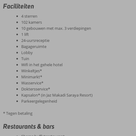
Faciliteiten
4 sterren
102 kamers
10 gebouwen met max. 3 verdiepingen
1 lift
24-uursreceptie
Bagageruimte
Lobby
Tuin
Wifi in het gehele hotel
Winkeltjes*
Minimarkt*
Wasservice*
Doktersservice*
Kapsalon* (in Jaz Makadi Saraya Resort)
Parkeergelegenheid
* Tegen betaling
Restaurants & bars