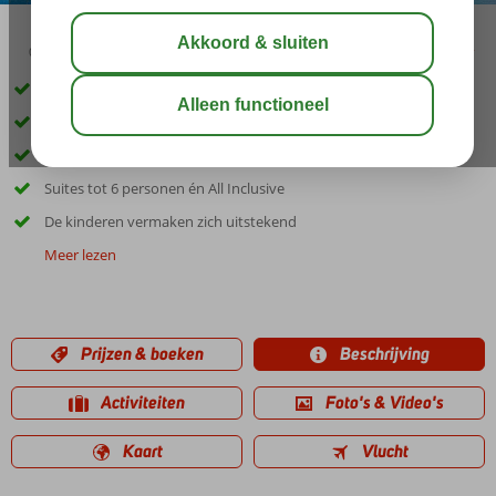
04:50
00:45
aug 34°
C
delen
bewaar
Familievriendelijk resort
Privé zandstrand met huisrif op loopafstand
Sun & fun ontbreken geen moment
Suites tot 6 personen én All Inclusive
De kinderen vermaken zich uitstekend
Meer lezen
Prijzen & boeken
Beschrijving
Activiteiten
Foto's & Video's
Kaart
Vlucht