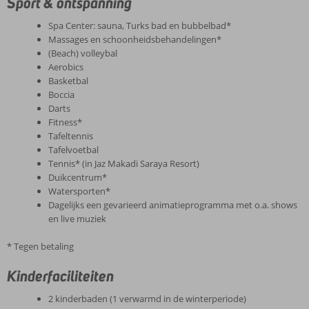
Sport & ontspanning
Spa Center: sauna, Turks bad en bubbelbad*
Massages en schoonheidsbehandelingen*
(Beach) volleybal
Aerobics
Basketbal
Boccia
Darts
Fitness*
Tafeltennis
Tafelvoetbal
Tennis* (in Jaz Makadi Saraya Resort)
Duikcentrum*
Watersporten*
Dagelijks een gevarieerd animatieprogramma met o.a. shows
en live muziek
* Tegen betaling
Kinderfaciliteiten
2 kinderbaden (1 verwarmd in de winterperiode)