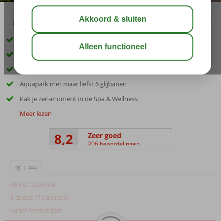
04:50
00:20
aug 34°
C
delen
bewaar
In het centrum van Hurghada
Direct aan het strand
5 zwembaden
Aquapark met maar liefst 6 glijbanen
Pak je zen-moment in de Spa & Wellness
Meer lezen
8,2
Zeer goed
206 beoordelingen
+
08 dec 2026 (di)
8 dagen (7 nachten)
vanaf Amsterdam