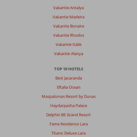
quad
Vakantie Antalya
geweest,
boottrip
Vakantie Madeira
naar
Vakantie Bonaire
Orange
bay
Vakantie Rhodos
en
Vakantie Italië
ook
nog
Vakantie Alanya
naar
Luxor
TOP 10 HOTELS
geweest.
Wr
Best Jacaranda
is
Eftalia Ocean
genoeg
te
Maspalomas Resort by Dunas
beleven
Haydarpasha Palace
Over
Delphin BE Grand Resort
Sunrise
Fame Residence Lara
Aqua
Joy
Titanic Deluxe Lara
Resort