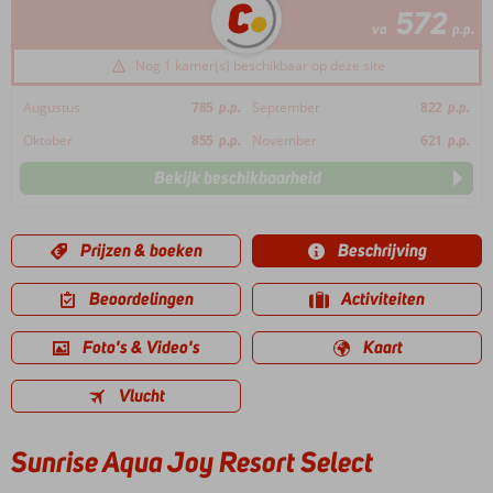
572
va
p.p.
Nog 1 kamer(s) beschikbaar op deze site
Augustus
785
p.p.
September
822
p.p.
Oktober
855
p.p.
November
621
p.p.
Bekijk beschikbaarheid
Prijzen & boeken
Beschrijving
Beoordelingen
Activiteiten
Foto's & Video's
Kaart
Vlucht
Sunrise Aqua Joy Resort Select