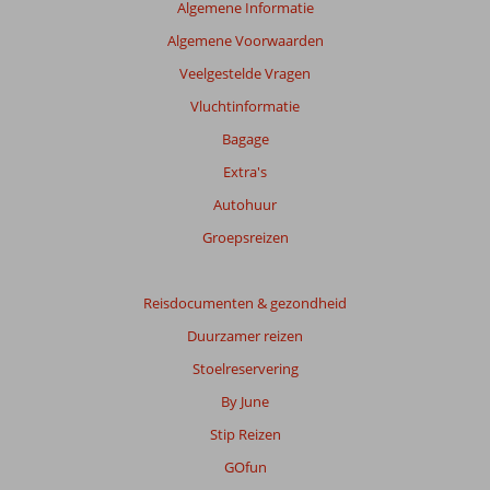
de
Algemene Informatie
getoonde
Algemene Voorwaarden
beoordelingen
te
Veelgestelde Vragen
garanderen.
Vluchtinformatie
Meer
info
Bagage
over
Extra's
onze
beoordelingen.
Autohuur
Groepsreizen
Totale
score
Reisdocumenten & gezondheid
Gebaseerd
Duurzamer reizen
op:
206
Stoelreservering
beoordelingen
By June
Stip Reizen
Scoreverdeling
GOfun
Algemene indruk
8,2
Eten
7,8