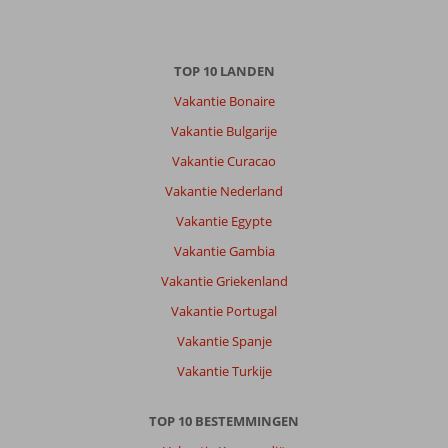
Met vrienden
,
23 mei 2026
TOP 10 LANDEN
Over
Vakantie Bonaire
Hurghada-
Vakantie Bulgarije
Stad:
Vakantie Curacao
Hurgarda
is
Vakantie Nederland
een
Vakantie Egypte
prachtig
plek
Vakantie Gambia
om
Vakantie Griekenland
te
bezoeken.
Vakantie Portugal
Vakantie Spanje
Over
Sunrise
Vakantie Turkije
Aqua
Joy
TOP 10 BESTEMMINGEN
Resort
Select: