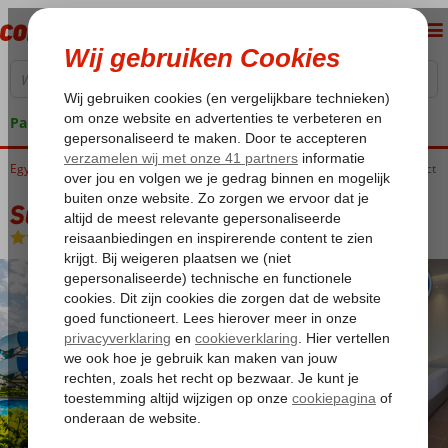
Pakketgarantie
Egypte
Home
Rode Zee
Hurghada
Hurghada-Stad
Sunrise Aqua Joy Resort Select
Sunrise Aqua Joy Resort Select
All Inclusive
-
Hotel