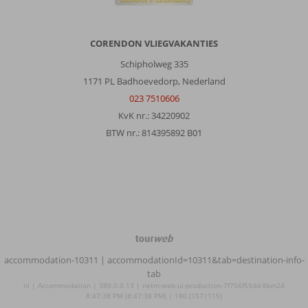
maar
wenste.
Enkele
CORENDON VLIEGVAKANTIES
kamers
Schipholweg 335
worden
al
1171 PL Badhoevedorp, Nederland
gerestaureerd
023 7510606
wat
KvK nr.: 34220902
ook
BTW nr.: 814395892 B01
wel
nodig
is,
hebben
hier
geen
hinder
van
TourWeb
gehad.Momo
©
van
accommodation-10311
| accommodationId=10311&tab=destination-info-
NetMatch
het
tab
animatieteam
nl | Accommodation | 380.0.0.13 | netm-web-ui-production-7f756f55dd-8km24
8:47:38 PM (8:47:38 PM) | 180 (157|115)
kun