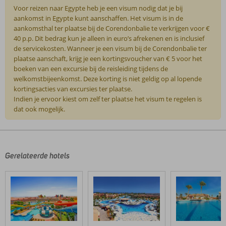
Voor reizen naar Egypte heb je een visum nodig dat je bij
aankomst in Egypte kunt aanschaffen. Het visum is in de
aankomsthal ter plaatse bij de Corendonbalie te verkrijgen voor €
40 p.p. Dit bedrag kun je alleen in euro’s afrekenen en is inclusief
de servicekosten. Wanneer je een visum bij de Corendonbalie ter
plaatse aanschaft, krijg je een kortingsvoucher van € 5 voor het
boeken van een excursie bij de reisleiding tijdens de
welkomstbijeenkomst. Deze korting is niet geldig op al lopende
kortingsacties van excursies ter plaatse.
Indien je ervoor kiest om zelf ter plaatse het visum te regelen is
dat ook mogelijk.
De
beoordelingen
zijn
door
Gerelateerde hotels
onze
klanten
geschreven
na
hun
verblijf
in