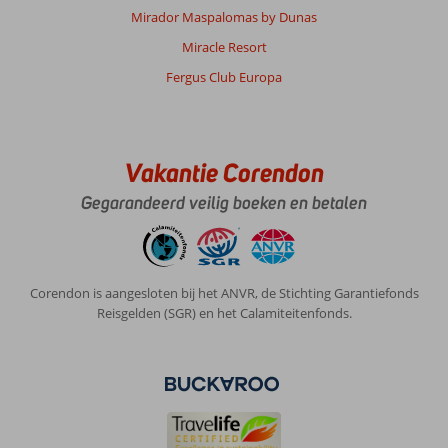
Mirador Maspalomas by Dunas
Select:
2e
Miracle Resort
keer
Fergus Club Europa
nu
geweest.
Erg
goed
onderhouden
Vakantie Corendon
resort.
Gegarandeerd veilig boeken en betalen
Waren
hier
tijdens
Ramadan
maar
Corendon is aangesloten bij het ANVR, de Stichting Garantiefonds
voor
Reisgelden (SGR) en het Calamiteitenfonds.
de
gasten
werd
alles
geserveerd
wat
je