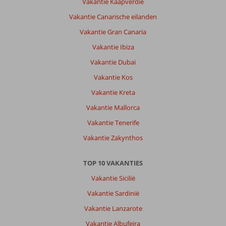
Vakantie Kaapverdië
Prima
Vakantie Canarische eilanden
hotel.
Vakantie Gran Canaria
Algemene indruk
8
Eten
9
Vakantie Ibiza
Ligging
7
Kamers
9
Service
8
Kindvriendelijk
-
Vakantie Dubai
Prijs/kwaliteit
6
Wifi kwaliteit
5
Vakantie Kos
Vakantie Kreta
Colinda
10
Vakantie Mallorca
Nederland
Vakantie Tenerife
Met groep
,
15 maart 2026
Vakantie Zakynthos
TOP 10 VAKANTIES
Over
Hurghada-
Vakantie Sicilië
Stad:
Vakantie Sardinië
Dagje
Vakantie Lanzarote
met
de
Vakantie Albufeira