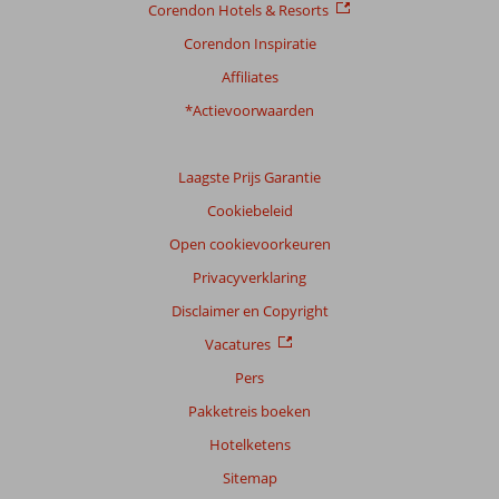
Corendon Hotels & Resorts
Ligging
8,2
Kamers
7,0
Service
8,5
Kindvriendelijk
8,0
Corendon Inspiratie
Prijs/kwaliteit
7,9
Wifi kwaliteit
7,5
Affiliates
*Actievoorwaarden
Ervaringen
van
onze
klanten
Laagste Prijs Garantie
Taal
Cookiebeleid
Nederlands (NL) (150)
Open cookievoorkeuren
Filter
Privacyverklaring
reisgezelschap
Disclaimer en Copyright
Alle
Vacatures
Sorteren
op
Pers
datum (nieuw > oud)
Pakketreis boeken
Hotelketens
Dennis
8,0
Sitemap
Nederland