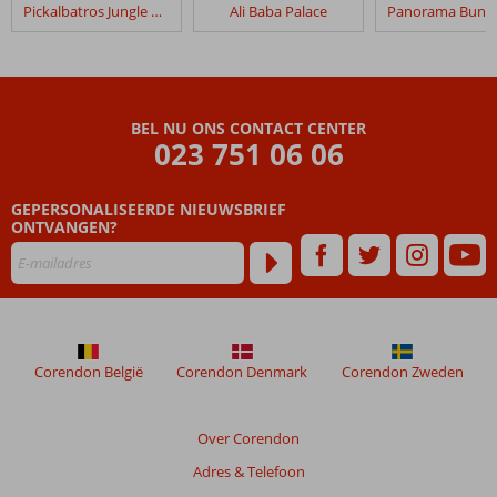
Pickalbatros Jungle Aqua Park Resort – Neverland
Ali Baba Palace
Sunrise
Aqua
Joy
Resort
Select
BEL NU ONS CONTACT CENTER
023 751 06 06
Beoordelingen
die
GEPERSONALISEERDE NIEUWSBRIEF
ouder
ONTVANGEN?
zijn
dan
48
maanden
worden
niet
meer
Corendon België
Corendon Denmark
Corendon Zweden
weergegeven
om
de
Over Corendon
relevantie
Adres & Telefoon
van