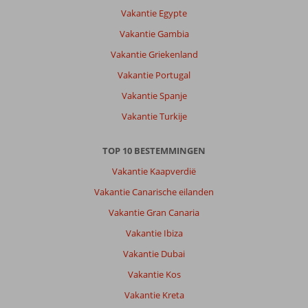
in
Vakantie Egypte
Hurghada
was
Vakantie Gambia
heerlijk.
Vakantie Griekenland
Paar
winkeltjes
Vakantie Portugal
geweest
Vakantie Spanje
nabij
hotel
Vakantie Turkije
Over
TOP 10 BESTEMMINGEN
Palm
Beach
Vakantie Kaapverdië
Resort:
Vakantie Canarische eilanden
Wederom
naar
Vakantie Gran Canaria
hotel
Vakantie Ibiza
Palm
Beach
Vakantie Dubai
geweest.
Vakantie Kos
Mooie
grote
Vakantie Kreta
kamer.