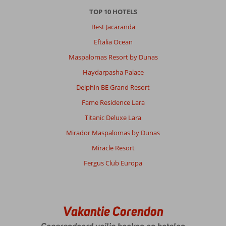
,
08 april 2026
TOP 10 HOTELS
Best Jacaranda
Over
Eftalia Ocean
Hurghada-
Maspalomas Resort by Dunas
Stad:
Haydarpasha Palace
We
zijn
Delphin BE Grand Resort
voor
Fame Residence Lara
de
eerste
Titanic Deluxe Lara
keer
Mirador Maspalomas by Dunas
naar
Egypte
Miracle Resort
geweest.
Fergus Club Europa
Na
het
lezen
van
reviews
Vakantie Corendon
over
hotel