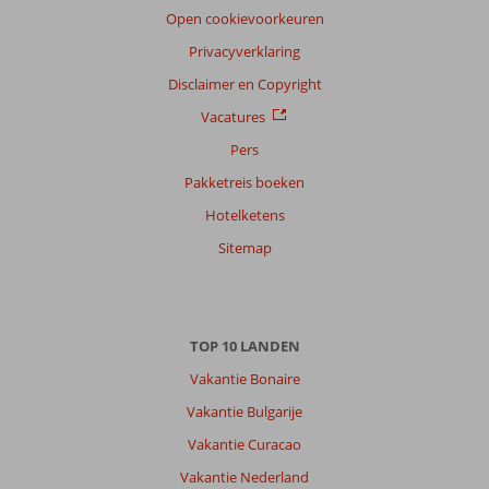
reisgezelschap
Open cookievoorkeuren
Alle
Privacyverklaring
Sorteren
Disclaimer en Copyright
op
Vacatures
datum (nieuw > oud)
Pers
Pakketreis boeken
Jacqueline
10
Hotelketens
Nederland
Met partner
Sitemap
,
08 april 2026
TOP 10 LANDEN
Over
Hurghada-
Vakantie Bonaire
Stad:
Vakantie Bulgarije
Strand
Vakantie Curacao
bij
hotel
Vakantie Nederland