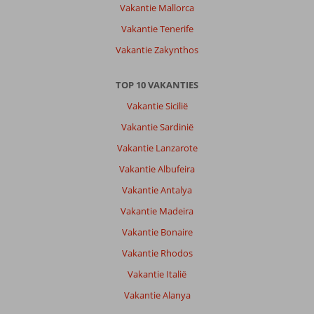
Vakantie Mallorca
Eten
heel
Vakantie Tenerife
goed.
Vakantie Zakynthos
Personeel
geweldig.
Lekker
TOP 10 VAKANTIES
strand.
Vakantie Sicilië
Echt
vakantie
Vakantie Sardinië
gevoel
Vakantie Lanzarote
gehad.
Vakantie Albufeira
Algemene indruk
10
Eten
10
Vakantie Antalya
Ligging
10
Kamers
10
Service
10
Kindvriendelijk
-
Vakantie Madeira
Prijs/kwaliteit
10
Wifi kwaliteit
1
Vakantie Bonaire
Vakantie Rhodos
George
9,0
Vakantie Italië
Nederland
Vakantie Alanya
Met partner