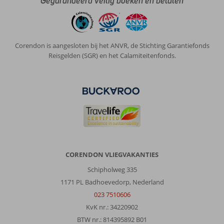
Gegarandeerd veilig boeken en betalen
en
bestemming
waren
we
Corendon is aangesloten bij het ANVR, de Stichting Garantiefonds
een
Reisgelden (SGR) en het Calamiteitenfonds.
beetje
ongerust.
Dit
is
voor
ons
niet
nodig
geweest.
Binnen
CORENDON VLIEGVAKANTIES
de
muren
Schipholweg 335
van
1171 PL Badhoevedorp, Nederland
het
023 7510606
hotel
KvK nr.: 34220902
was
het
BTW nr.: 814395892 B01