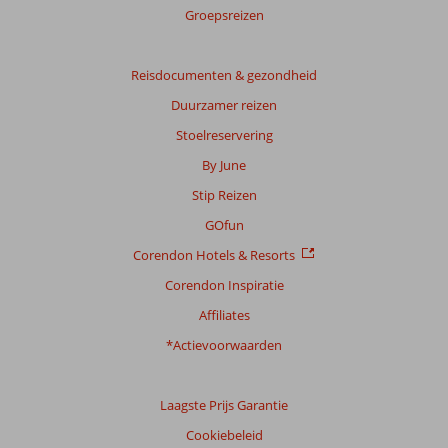
score
Groepsreizen
Gebaseerd
op:
Reisdocumenten & gezondheid
38
Duurzamer reizen
beoordelingen
Stoelreservering
By June
Scoreverdeling
Stip Reizen
Algemene indruk
7,6
Eten
7,0
Ligging
7,3
Kamers
8,1
GOfun
Service
8,2
Kindvriendelijk
8,1
Corendon Hotels & Resorts
Prijs/kwaliteit
7,6
Wifi kwaliteit
3,7
Corendon Inspiratie
Ervaringen
Affiliates
van
onze
*Actievoorwaarden
klanten
Taal
Laagste Prijs Garantie
Nederlands (NL) (33)
Cookiebeleid
Filter