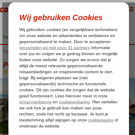
Pakketgarantie
Egypte
Home
Rode Zee
Hurghada
Hurghada-Stad
Palm Beach Resort
Palm Beach Resort
All Inclusive
-
Hotel