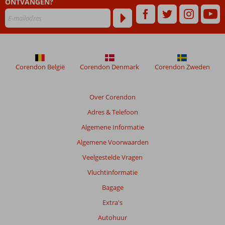
ONTVANGEN?
48
maanden
worden
niet
meer
weergegeven
om
Corendon België
Corendon Denmark
Corendon Zweden
de
relevantie
van
Over Corendon
de
Adres & Telefoon
getoonde
beoordelingen
Algemene Informatie
te
Algemene Voorwaarden
garanderen.
Meer
Veelgestelde Vragen
info
Vluchtinformatie
over
onze
Bagage
beoordelingen.
Extra's
Autohuur
Totale