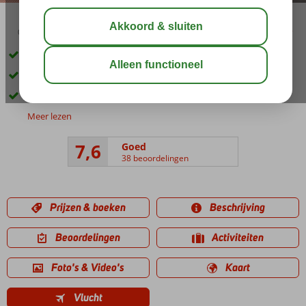
04:50
00:20
aug 34°
C
delen
bewaar
Direct aan een privé strand
Zwembad met glijbanen
Een heerlijk Spa Center
Meer lezen
7,6
Goed
38 beoordelingen
Prijzen & boeken
Beschrijving
Beoordelingen
Activiteiten
Foto's & Video's
Kaart
Vlucht