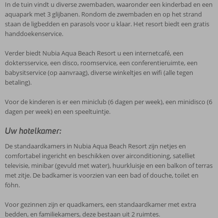
In de tuin vindt u diverse zwembaden, waaronder een kinderbad en een
aquapark met 3 glijbanen. Rondom de zwembaden en op het strand
staan de ligbedden en parasols voor u klaar. Het resort biedt een gratis
handdoekenservice.
Verder biedt Nubia Aqua Beach Resort u een internetcafé, een
doktersservice, een disco, roomservice, een conferentieruimte, een
babysitservice (op aanvraag), diverse winkeltjes en wifi (alle tegen
betaling).
Voor de kinderen is er een miniclub (6 dagen per week), een minidisco (6
dagen per week) en een speeltuintje.
Uw hotelkamer:
De standaardkamers in Nubia Aqua Beach Resort zijn netjes en
comfortabel ingericht en beschikken over airconditioning, satelliet
televisie, minibar (gevuld met water), huurkluisje en een balkon of terras
met zitje. De badkamer is voorzien van een bad of douche, toilet en
föhn.
Voor gezinnen zijn er quadkamers, een standaardkamer met extra
bedden, en familiekamers, deze bestaan uit 2 ruimtes.