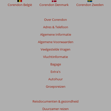
weergegeven
Corendon België
Corendon Denmark
Corendon Zweden
om
de
relevantie
Over Corendon
van
Adres & Telefoon
de
getoonde
Algemene Informatie
beoordelingen
Algemene Voorwaarden
te
garanderen.
Veelgestelde Vragen
Meer
Vluchtinformatie
info
over
Bagage
onze
Extra's
beoordelingen.
Autohuur
Groepsreizen
Reisdocumenten & gezondheid
Duurzamer reizen