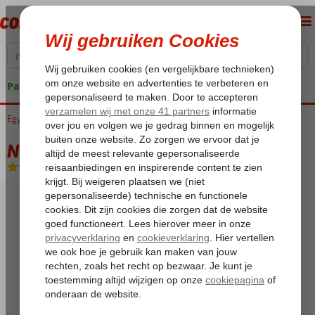
Pakketgarantie
Egypte
Home
Rode Zee
Hurghada
Hurghada-Stad
Nubia Aqua Beach Resort
Nubia Aqua Beach Resort
All Inclusive
-
Hotel