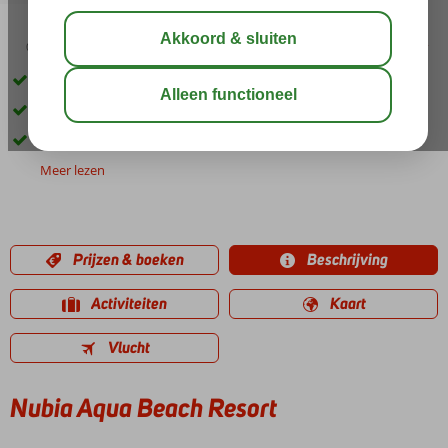
04:50
00:20
aug 34°
C
delen
bewaar
Gelegen aan het strand
Diverse restaurants
Volop activiteiten voor jong en oud
Meer lezen
Prijzen & boeken
Beschrijving
Activiteiten
Kaart
Vlucht
Nubia Aqua Beach Resort