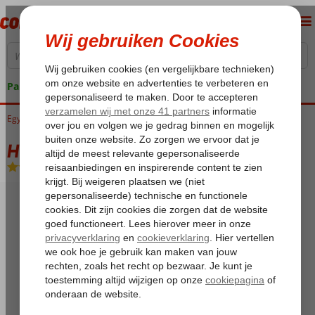
Pakketgarantie
Egypte
Home
Rode Zee
Hurghada
Hurghada-Stad
Hilton Long Beach
Hilton Long Beach
All Inclusive
-
Hotel