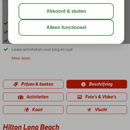
04:50
00:20
aug 34°
C
delen
bewaar
Direct aan een schitterend zandstrand
Een Health Club
Prachtige zwembaden
Leuke activiteiten voor jong en oud
Meer lezen
Prijzen & boeken
Beschrijving
Activiteiten
Foto's & Video's
Kaart
Vlucht
Hilton Long Beach