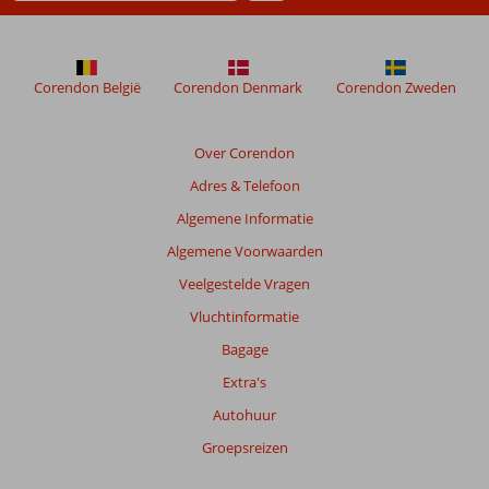
niet
meer
weergegeven
om
Corendon België
Corendon Denmark
Corendon Zweden
de
relevantie
van
Over Corendon
de
Adres & Telefoon
getoonde
beoordelingen
Algemene Informatie
te
Algemene Voorwaarden
garanderen.
Meer
Veelgestelde Vragen
info
Vluchtinformatie
over
onze
Bagage
beoordelingen.
Extra's
Autohuur
Groepsreizen