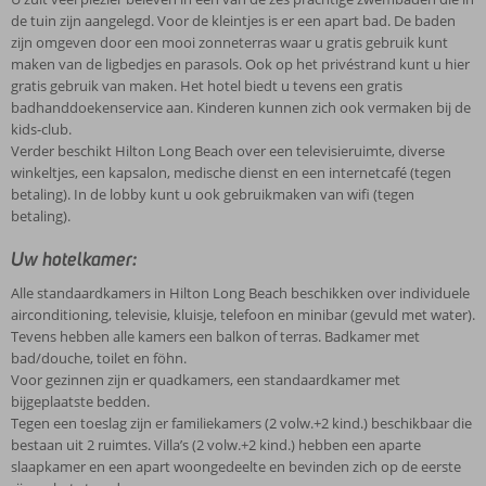
de tuin zijn aangelegd. Voor de kleintjes is er een apart bad. De baden
zijn omgeven door een mooi zonneterras waar u gratis gebruik kunt
maken van de ligbedjes en parasols. Ook op het privéstrand kunt u hier
gratis gebruik van maken. Het hotel biedt u tevens een gratis
badhanddoekenservice aan. Kinderen kunnen zich ook vermaken bij de
kids-club.
Verder beschikt Hilton Long Beach over een televisieruimte, diverse
winkeltjes, een kapsalon, medische dienst en een internetcafé (tegen
betaling). In de lobby kunt u ook gebruikmaken van wifi (tegen
betaling).
Uw hotelkamer:
Alle standaardkamers in Hilton Long Beach beschikken over individuele
airconditioning, televisie, kluisje, telefoon en minibar (gevuld met water).
Tevens hebben alle kamers een balkon of terras. Badkamer met
bad/douche, toilet en föhn.
Voor gezinnen zijn er quadkamers, een standaardkamer met
bijgeplaatste bedden.
Tegen een toeslag zijn er familiekamers (2 volw.+2 kind.) beschikbaar die
bestaan uit 2 ruimtes. Villa’s (2 volw.+2 kind.) hebben een aparte
slaapkamer en een apart woongedeelte en bevinden zich op de eerste