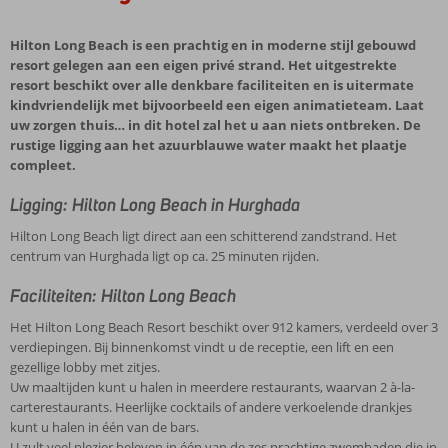
Hilton Long Beach is een prachtig en in moderne stijl gebouwd
resort gelegen aan een eigen privé strand. Het uitgestrekte
resort beschikt over alle denkbare faciliteiten en is uitermate
kindvriendelijk met bijvoorbeeld een eigen animatieteam. Laat
uw zorgen thuis… in dit hotel zal het u aan niets ontbreken. De
rustige ligging aan het azuurblauwe water maakt het plaatje
compleet.
Ligging: Hilton Long Beach in Hurghada
Hilton Long Beach ligt direct aan een schitterend zandstrand. Het
centrum van Hurghada ligt op ca. 25 minuten rijden.
Faciliteiten: Hilton Long Beach
Het Hilton Long Beach Resort beschikt over 912 kamers, verdeeld over 3
verdiepingen. Bij binnenkomst vindt u de receptie, een lift en een
gezellige lobby met zitjes.
Uw maaltijden kunt u halen in meerdere restaurants, waarvan 2 à-la-
carterestaurants. Heerlijke cocktails of andere verkoelende drankjes
kunt u halen in één van de bars.
U zult veel plezier beleven in één van de zes prachtige zwembaden die in