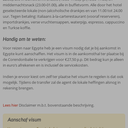
middernachtsnack (23.00-01.00), alle in buffetvorm. Alle door het hotel
geselecteerde lokale (non-)alcoholische drankjes en van 11.00 tot 24.00
uur. Tegen betaling: Italiaans à-la-carterestaurant (vooraf reserveren),
importdrankjes, verse vruchtensappen, waterpijp, espresso, cappuccino
en Turkse koffie.
Handig om te weten:
Voor reizen naar Egypte heb je een visum nodig dat je bij aankomst in
Egypte kunt aanschaffen. Het visum is in de aankomsthal ter plaatse bij
de Corendonbalie te verkrijgen voor €27,50 p.p. Dit bedrag kun je alleen
in euro’s afrekenen en is inclusief de servicekosten.
Indien je ervoor kiest om zelf ter plaatse het visum te regelen is dat ook
mogelijk. Tijdens de transfer zal de agent de lokale heffingen alsnog in
rekening brengen.
Lees hier
Disclaimer m.b.t. bovenstaande beschrijving.
Aanschaf visum