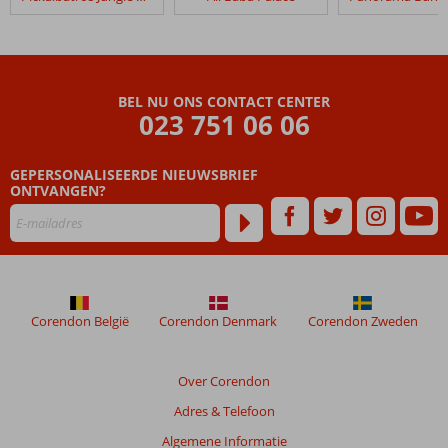
Grand
Plaza
Hotel
Beoordelingen
BEL NU ONS CONTACT CENTER
die
023 751 06 06
ouder
zijn
GEPERSONALISEERDE NIEUWSBRIEF
dan
ONTVANGEN?
48
maanden
worden
niet
meer
weergegeven
om
Corendon België
Corendon Denmark
Corendon Zweden
de
relevantie
van
Over Corendon
de
Adres & Telefoon
getoonde
beoordelingen
Algemene Informatie