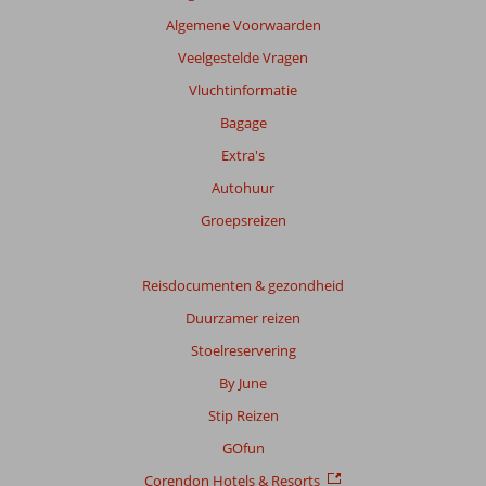
te
Algemene Voorwaarden
garanderen.
Meer
Veelgestelde Vragen
info
Vluchtinformatie
over
onze
Bagage
beoordelingen.
Extra's
Autohuur
Groepsreizen
Reisdocumenten & gezondheid
Duurzamer reizen
Stoelreservering
By June
Stip Reizen
GOfun
Corendon Hotels & Resorts