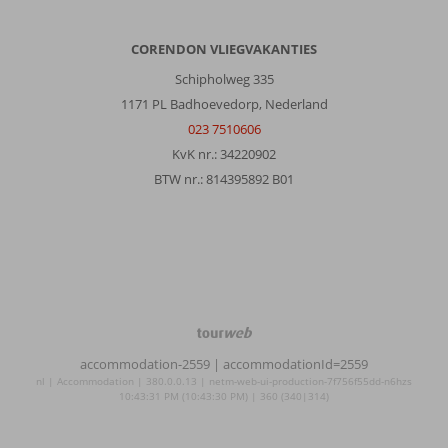
CORENDON VLIEGVAKANTIES
Schipholweg 335
1171 PL Badhoevedorp, Nederland
023 7510606
KvK nr.: 34220902
BTW nr.: 814395892 B01
TourWeb
©
accommodation-2559
| accommodationId=2559
NetMatch
nl | Accommodation | 380.0.0.13 | netm-web-ui-production-7f756f55dd-n6hzs
10:43:31 PM (10:43:30 PM) | 360 (340|314)