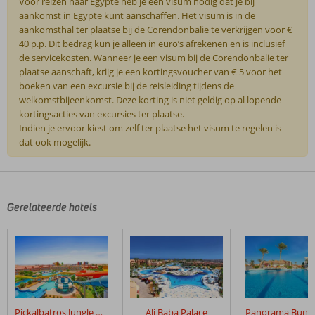
Voor reizen naar Egypte heb je een visum nodig dat je bij
aankomst in Egypte kunt aanschaffen. Het visum is in de
aankomsthal ter plaatse bij de Corendonbalie te verkrijgen voor €
40 p.p. Dit bedrag kun je alleen in euro’s afrekenen en is inclusief
de servicekosten. Wanneer je een visum bij de Corendonbalie ter
plaatse aanschaft, krijg je een kortingsvoucher van € 5 voor het
boeken van een excursie bij de reisleiding tijdens de
welkomstbijeenkomst. Deze korting is niet geldig op al lopende
kortingsacties van excursies ter plaatse.
Indien je ervoor kiest om zelf ter plaatse het visum te regelen is
dat ook mogelijk.
De
beoordelingen
zijn
door
Gerelateerde hotels
onze
klanten
geschreven
na
hun
verblijf
in
Pickalbatros Jungle Aqua Park Resort – Neverland
Ali Baba Palace