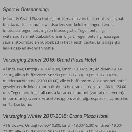
Sport & Ontspanning:
Je kunt in Grand Plaza Hotel gebruikmaken van: tafeltennis, volleybal,
boccia, darten, kanoën, windsurfen, snorkeluitrustingen, tennis
(materiaal tegen betaling) en fitness gratis. Tegen betaling:
watersporten, het duikcentrum en biljart. Tegen betaling massages,
sauna, stoombad en bubbelbad in het Health Center. Er is dagelijks
leuke dag- en avondanimatie.
Verzorging Zomer 2018: Grand Plaza Hotel
All Inclusive; Ontbijt (07.00-10.30), lunch (13.00-15.30) en diner (19.00-
22.30), alle in buffetvorm. Snacks (15.30-17.00), ijs (15.30-17.00) en
middernachtsnack (23.00-01.00), alle in buffetvorm. Alle door het hotel
geselecteerde lokale (non-)alcoholische drankjes en van 11.00 tot 24.00
uur. Tegen betaling: Italiaans à-la-carterestaurant (vooraf reserveren),
importdrankjes, verse vruchtensappen, waterpijp, espresso, cappuccino
en Turkse koffie.
Verzorging Winter 2017-2018: Grand Plaza Hotel
All Inclusive; Ontbijt (07.00-10.30), lunch (13.00-15.30) en diner (19.00-
22.30), alle in buffetvorm. Snacks (15.30-17.00), ijs (15.30-17.00) en