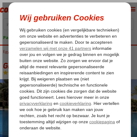
Pakketgarantie
Egypte
Home
Rode Zee
Hurghada
Hurghada-Stad
Grand Plaza Hotel
Grand Plaza Hotel
All Inclusive
-
Hotel