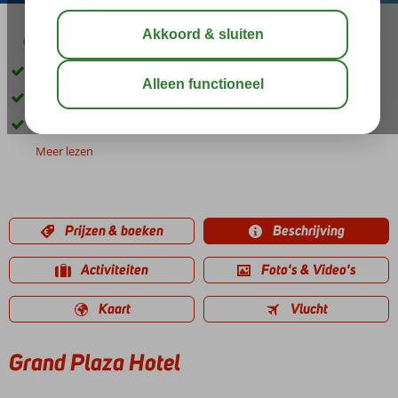
04:50
00:20
aug 34°
C
delen
bewaar
Direct aan het strand
Zwembad met glijbanen
Volop activiteiten voor jong en oud
Meer lezen
Prijzen & boeken
Beschrijving
Activiteiten
Foto's & Video's
Kaart
Vlucht
Grand Plaza Hotel